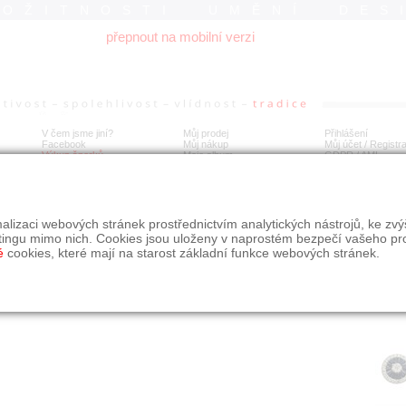
ROŽITNOSTI UMĚNÍ DES
přepnout na mobilní verzi
V čem jsme jiní?
Můj prodej
Přihlášení
Facebook
Můj nákup
Můj účet / Registr
Výkup šperků
Moje album
GDPR
/
AML
té náušnice s diamanty a safíry
alizaci webových stránek prostřednictvím analytických nástrojů, ke zv
tingu mimo nich. Cookies jsou uloženy v naprostém bezpečí vašeho pr
é
cookies, které mají na starost základní funkce webových stránek.
Í
MÍSTO EXPEDICE
Počet návštěv: 599
poslat příteli
Praha
uložit do alba
dotaz na prodejce