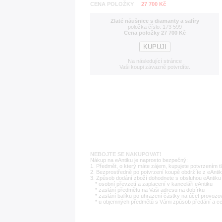
CENA POLOŽKY
27 700 Kč
Zlaté náušnice s diamanty a safíry
položka číslo: 173 599
Cena položky 27 700 Kč
Na následující stránce
Vaši koupi závazně potvrdíte.
NEBOJTE SE NAKUPOVAT!
Nákup na eAntiku je naprosto bezpečný:
1. Předmět, o který máte zájem, kupujete potvrzením t
2. Bezprostředně po potvrzení koupě obdržíte z eAntik
3. Způsob dodání zboží dohodnete s obsluhou eAntiku 
* osobní převzetí a zaplacení v kanceláři eAntiku
* zaslání předmětu na Vaši adresu na dobírku
* zaslání balíku po uhrazení částky na účet provozo
* u objemných předmětů s Vámi způsob předání a c