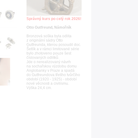
Správný kurs po celý rok 2026!
Otto Gutfreund, Námořník
Bronzová soška byla odlita
z originální sádry Otto
Gutfreunda, kterou posoudil doc.
Šetlík a v rámci limitované série
bylo zhotoveno pouze šest
číslovaných odlitků.
Jde o nerealizovaný návrh
na sochařskou výzdobu domu
Anglobanky v Praze a spadá
do Gutfreundova třetího tvůrčího
období (1920 - 1925) - období
nové věcnosti a civilismu.
Výška 24,4 cm.