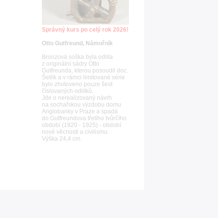
Správný kurs po celý rok 2026!
Otto Gutfreund, Námořník
Bronzová soška byla odlita
z originální sádry Otto
Gutfreunda, kterou posoudil doc.
Šetlík a v rámci limitované série
bylo zhotoveno pouze šest
číslovaných odlitků.
Jde o nerealizovaný návrh
na sochařskou výzdobu domu
Anglobanky v Praze a spadá
do Gutfreundova třetího tvůrčího
období (1920 - 1925) - období
nové věcnosti a civilismu.
Výška 24,4 cm.