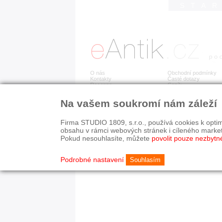
STA
O nás
Obchodní podmínky
Kontakty
Časté dotazy
Recenze
Ceník
Na vašem soukromí nám záleží
Detail položky již není dostupný.
Firma STUDIO 1809, s.r.o., používá cookies k optim
obsahu v rámci webových stránek i cíleného marke
Pokud nesouhlasíte, můžete
povolit pouze nezbytn
© 2003-2026 STUDIO 18
©
1992-2026 Softwarov
Nastavení cookies
Podrobné nastavení
Souhlasím