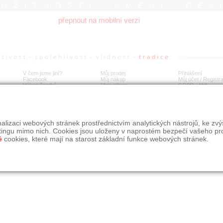
ROŽITNOSTI UMĚNÍ DES
přepnout na mobilní verzi
V čem jsme jiní?
Můj prodej
Přihlášení
Facebook
Můj nákup
Můj účet / Registr
Výkup šperků
Moje album
GDPR
/
AML
alizaci webových stránek prostřednictvím analytických nástrojů, ke zv
tingu mimo nich. Cookies jsou uloženy v naprostém bezpečí vašeho pr
é
cookies, které mají na starost základní funkce webových stránek.
09, s.r.o.
é řešení Studio dmm