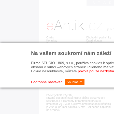
STA
O nás
Obchodní podmínky
Kontakty
Časté dotazy
Recenze
Ceník
Na vašem soukromí nám záleží
Detail položky
č. 178 414
Zla
Firma STUDIO 1809, s.r.o., používá cookies k optim
obsahu v rámci webových stránek i cíleného marke
Pokud nesouhlasíte, můžete
povolit pouze nezbytn
KATEGORIE
HISTORICKÉ OBDOB
náušnice
od r. 1940
Podrobné nastavení
Souhlasím
PODROBNÝ POPIS
Krásné decentní náušnice z bílého zlata ryzosti
585/1000 a s diamanty briliantového brusu o
hmotnosti 2x 0,3 ct. Celková hmotnost obou náušnic
je 2,04 g, průměr náušnic 6 mm. Bezpečné zapínání
na šroubek.