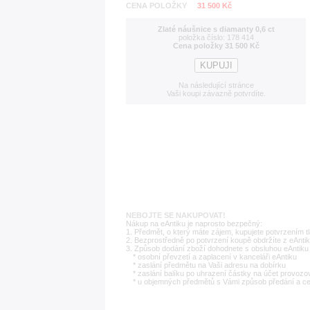
CENA POLOŽKY
31 500 Kč
Zlaté náušnice s diamanty 0,6 ct
položka číslo: 178 414
Cena položky 31 500 Kč
Na následující stránce
Vaši koupi závazně potvrdíte.
NEBOJTE SE NAKUPOVAT!
Nákup na eAntiku je naprosto bezpečný:
1. Předmět, o který máte zájem, kupujete potvrzením t
2. Bezprostředně po potvrzení koupě obdržíte z eAntik
3. Způsob dodání zboží dohodnete s obsluhou eAntiku 
* osobní převzetí a zaplacení v kanceláři eAntiku
* zaslání předmětu na Vaši adresu na dobírku
* zaslání balíku po uhrazení částky na účet provozo
* u objemných předmětů s Vámi způsob předání a c