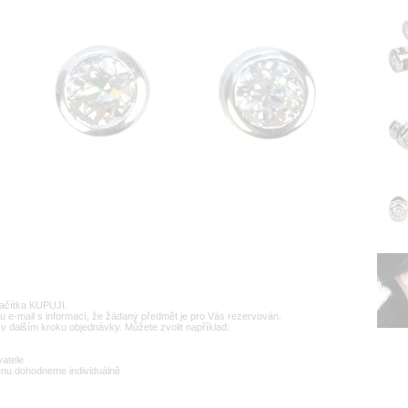
lačítka KUPUJI.
u e-mail s informací, že žádaný předmět je pro Vás rezervován.
v dalším kroku objednávky. Můžete zvolit například:
vatele
enu dohodneme individuálně