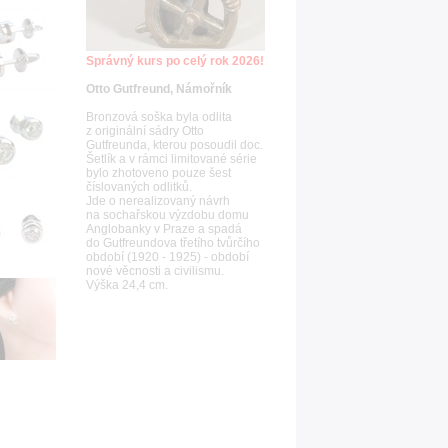
Správný kurs po celý rok 2026!
Otto Gutfreund, Námořník
Bronzová soška byla odlita
z originální sádry Otto
Gutfreunda, kterou posoudil doc.
Šetlík a v rámci limitované série
bylo zhotoveno pouze šest
číslovaných odlitků.
Jde o nerealizovaný návrh
na sochařskou výzdobu domu
Anglobanky v Praze a spadá
do Gutfreundova třetího tvůrčího
období (1920 - 1925) - období
nové věcnosti a civilismu.
Výška 24,4 cm.