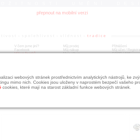
ROŽITNOSTI UMĚNÍ DES
přepnout na mobilní verzi
V čem jsme jiní?
Můj prodej
Přihlášení
Facebook
Můj nákup
Můj účet / Registr
Výkup šperků
Moje album
GDPR
/
AML
té náušnice s diamanty 0,6 ct
alizaci webových stránek prostřednictvím analytických nástrojů, ke zv
tingu mimo nich. Cookies jsou uloženy v naprostém bezpečí vašeho pr
é
cookies, které mají na starost základní funkce webových stránek.
Í
MÍSTO EXPEDICE
Počet návštěv: 474
poslat příteli
Obchod eAntik, Kostelní 14,
uložit do alba
Praha 7
dotaz na prodejce