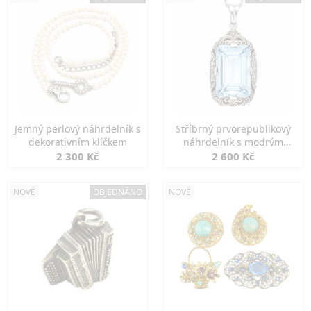
Jemný perlový náhrdelník s
Stříbrný prvorepublikový
dekorativním klíčkem
náhrdelník s modrým
spinelem
2 300 Kč
2 600 Kč
NOVÉ
OBJEDNÁNO
NOVÉ