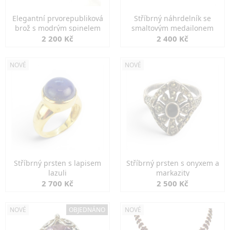
Elegantní prvorepubliková
Stříbrný náhrdelník se
brož s modrým spinelem
smaltovým medailonem
2 200 Kč
2 400 Kč
NOVÉ
NOVÉ
Stříbrný prsten s lapisem
Stříbrný prsten s onyxem a
lazuli
markazity
2 700 Kč
2 500 Kč
NOVÉ
OBJEDNÁNO
NOVÉ