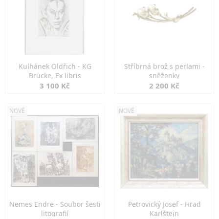
Kulhánek Oldřich - KG
Stříbrná brož s perlami -
Brücke, Ex libris
sněženky
3 100 Kč
2 200 Kč
NOVÉ
NOVÉ
Nemes Endre - Soubor šesti
Petrovický Josef - Hrad
litografií
Karlštejn