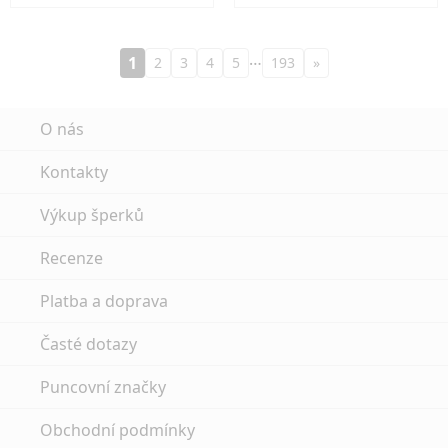
…
1
2
3
4
5
193
»
O nás
Kontakty
Výkup šperků
Recenze
Platba a doprava
Časté dotazy
Puncovní značky
Obchodní podmínky