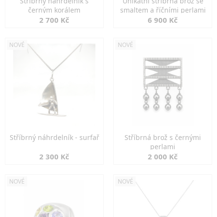
Stříbrný náhrdelník s
Unikátní stříbrná brož se
černým korálem
smaltem a říčními perlami
2 700 Kč
6 900 Kč
NOVÉ
NOVÉ
Stříbrný náhrdelník - surfař
Stříbrná brož s černými
perlami
2 300 Kč
2 000 Kč
NOVÉ
NOVÉ