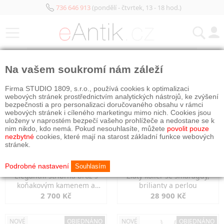
736 646 913
(pondělí - čtvrtek, 13 - 18 hod.)
KATEGORIE
Na vašem soukromí nám záleží
NOVÉ
OBJEDNÁNO
NOVÉ
OBJEDNÁNO
Firma STUDIO 1809, s.r.o., používá cookies k optimalizaci
webových stránek prostřednictvím analytických nástrojů, ke zvýšení
bezpečnosti a pro personalizaci doručovaného obsahu v rámci
webových stránek i cíleného marketingu mimo nich. Cookies jsou
uloženy v naprostém bezpečí vašeho prohlížeče a nedostane se k
nim nikdo, kdo nemá. Pokud nesouhlasíte, můžete
povolit pouze
nezbytné
cookies, které mají na starost základní funkce webových
stránek.
Podrobné nastavení
Souhlasím
Elegantní stříbrná brož s
Zlatý kolier se smaragdy,
koňakovým kamenem a
brilianty a perlou
markazity
2 700 Kč
28 900 Kč
NOVÉ
OBJEDNÁNO
NOVÉ
OBJEDNÁNO