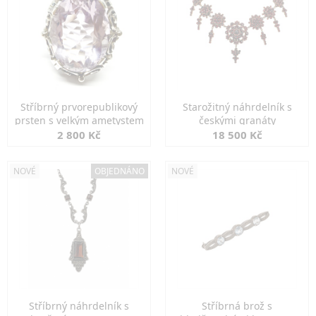
Stříbrný prvorepublikový
Starožitný náhrdelník s
prsten s velkým ametystem
českými granáty
2 800 Kč
18 500 Kč
NOVÉ
OBJEDNÁNO
NOVÉ
Stříbrný náhrdelník s
Stříbrná brož s