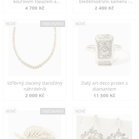
kouřovým topazem a
bleděmodrými kameny -
markazity
jemná elegance
4 700 Kč
2 400 Kč
NOVÉ
OBJEDNÁNO
NOVÉ
Stříbrný zlacený starožitný
Zlatý art-deco prsten s
náhrdelník
diamantem
2 000 Kč
11 500 Kč
NOVÉ
OBJEDNÁNO
NOVÉ