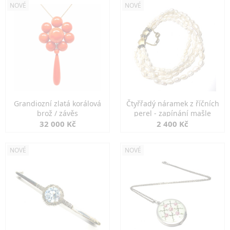
NOVÉ
NOVÉ
Grandiozní zlatá korálová
Čtyřřadý náramek z říčních
brož / závěs
perel - zapínání mašle
32 000 Kč
2 400 Kč
NOVÉ
NOVÉ