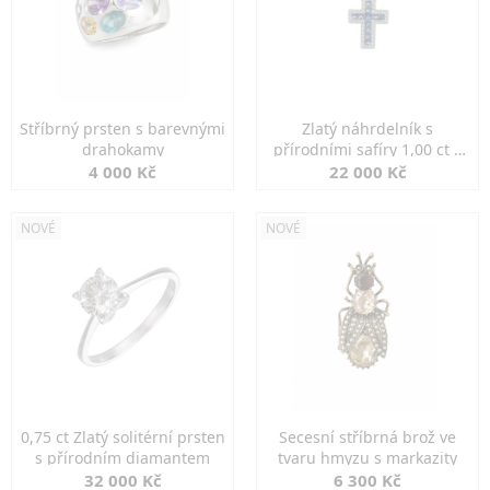
Stříbrný prsten s barevnými
Zlatý náhrdelník s
drahokamy
přírodními safíry 1,00 ct a
diamanty
4 000 Kč
22 000 Kč
NOVÉ
NOVÉ
0,75 ct Zlatý solitérní prsten
Secesní stříbrná brož ve
s přírodním diamantem
tvaru hmyzu s markazity
32 000 Kč
6 300 Kč