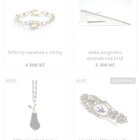
Stříbrný náramek s citríny
Velká oiriginální
geometrická brož
4 500 Kč
2 300 Kč
NOVÉ
NOVÉ
OBJEDNÁNO