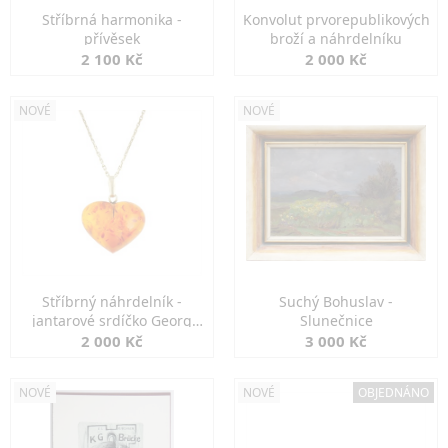
Stříbrná harmonika -
Konvolut prvorepublikových
přívěsek
broží a náhrdelníku
2 100 Kč
2 000 Kč
NOVÉ
NOVÉ
Stříbrný náhrdelník -
Suchý Bohuslav -
jantarové srdíčko Georg
Slunečnice
Kramer
2 000 Kč
3 000 Kč
NOVÉ
NOVÉ
OBJEDNÁNO