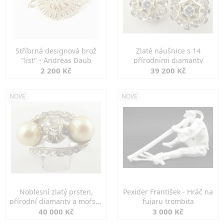
Stříbrná designová brož
Zlaté náušnice s 14
"list" - Andreas Daub
přírodními diamanty
2 200 Kč
39 200 Kč
NOVÉ
NOVÉ
Noblesní zlatý prsten,
Pexider František - Hráč na
přírodní diamanty a mořské
fujaru trombita
perly
40 000 Kč
3 000 Kč