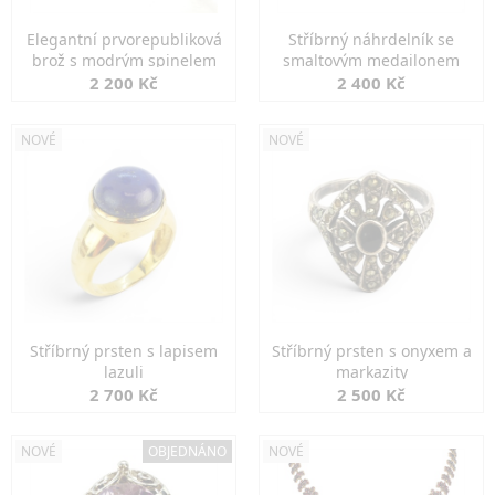
Elegantní prvorepubliková
Stříbrný náhrdelník se
brož s modrým spinelem
smaltovým medailonem
2 200 Kč
2 400 Kč
NOVÉ
NOVÉ
Stříbrný prsten s lapisem
Stříbrný prsten s onyxem a
lazuli
markazity
2 700 Kč
2 500 Kč
NOVÉ
OBJEDNÁNO
NOVÉ