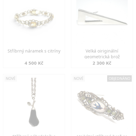
Stříbrný náramek s citríny
Velká oiriginální
geometrická brož
4 500 Kč
2 300 Kč
NOVÉ
NOVÉ
OBJEDNÁNO