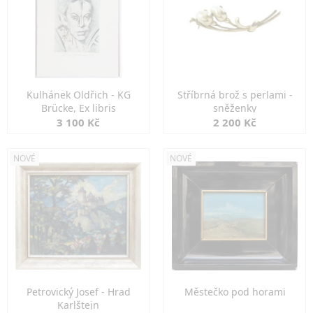
Kulhánek Oldřich - KG
Stříbrná brož s perlami -
Brücke, Ex libris
sněženky
3 100 Kč
2 200 Kč
NOVÉ
NOVÉ
Petrovický Josef - Hrad
Městečko pod horami
Karlštejn