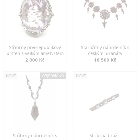
Stříbrný prvorepublikový
Starožitný náhrdelník s
prsten s velkým ametystem
českými granáty
2 800 Kč
18 500 Kč
NOVÉ
OBJEDNÁNO
NOVÉ
Stříbrný náhrdelník s
Stříbrná brož s