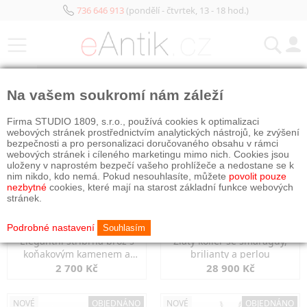
736 646 913
(pondělí - čtvrtek, 13 - 18 hod.)
KATEGORIE
Na vašem soukromí nám záleží
NOVÉ
NOVÉ
OBJEDNÁNO
Firma STUDIO 1809, s.r.o., používá cookies k optimalizaci
webových stránek prostřednictvím analytických nástrojů, ke zvýšení
bezpečnosti a pro personalizaci doručovaného obsahu v rámci
webových stránek i cíleného marketingu mimo nich. Cookies jsou
uloženy v naprostém bezpečí vašeho prohlížeče a nedostane se k
nim nikdo, kdo nemá. Pokud nesouhlasíte, můžete
povolit pouze
nezbytné
cookies, které mají na starost základní funkce webových
stránek.
Podrobné nastavení
Souhlasím
Elegantní stříbrná brož s
Zlatý kolier se smaragdy,
koňakovým kamenem a
brilianty a perlou
markazity
2 700 Kč
28 900 Kč
NOVÉ
OBJEDNÁNO
NOVÉ
OBJEDNÁNO