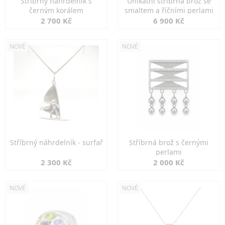
Stříbrný náhrdelník s
Unikátní stříbrná brož se
černým korálem
smaltem a říčními perlami
2 700 Kč
6 900 Kč
NOVÉ
NOVÉ
Stříbrný náhrdelník - surfař
Stříbrná brož s černými
perlami
2 300 Kč
2 000 Kč
NOVÉ
NOVÉ