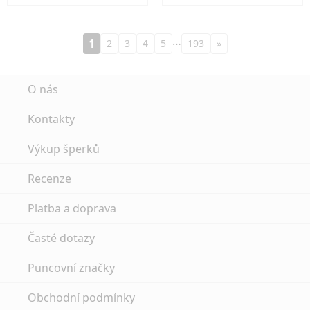
…
1
2
3
4
5
193
»
O nás
Kontakty
Výkup šperků
Recenze
Platba a doprava
Časté dotazy
Puncovní značky
Obchodní podmínky