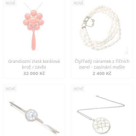
NOVÉ
NOVÉ
Grandiozní zlatá korálová
Čtyřřadý náramek z říčních
brož / závěs
perel - zapínání mašle
32 000 Kč
2 400 Kč
NOVÉ
NOVÉ