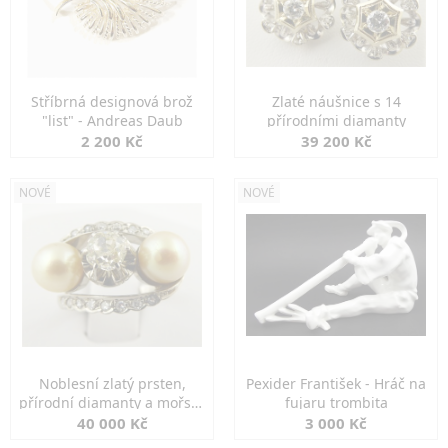
Stříbrná designová brož
Zlaté náušnice s 14
"list" - Andreas Daub
přírodními diamanty
2 200 Kč
39 200 Kč
NOVÉ
NOVÉ
Noblesní zlatý prsten,
Pexider František - Hráč na
přírodní diamanty a mořské
fujaru trombita
perly
40 000 Kč
3 000 Kč