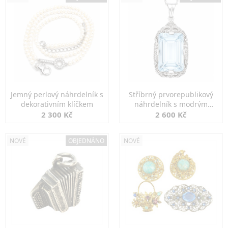
Jemný perlový náhrdelník s
Stříbrný prvorepublikový
dekorativním klíčkem
náhrdelník s modrým
spinelem
2 300 Kč
2 600 Kč
NOVÉ
OBJEDNÁNO
NOVÉ