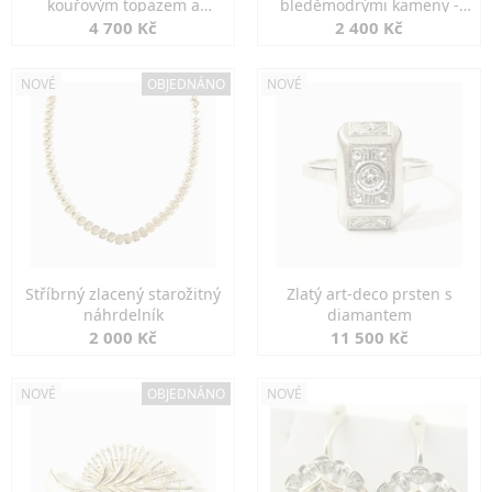
kouřovým topazem a
bleděmodrými kameny -
markazity
jemná elegance
4 700 Kč
2 400 Kč
NOVÉ
OBJEDNÁNO
NOVÉ
Stříbrný zlacený starožitný
Zlatý art-deco prsten s
náhrdelník
diamantem
2 000 Kč
11 500 Kč
NOVÉ
OBJEDNÁNO
NOVÉ