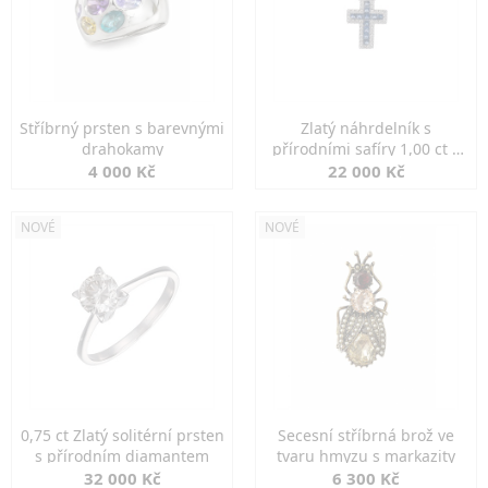
Stříbrný prsten s barevnými
Zlatý náhrdelník s
drahokamy
přírodními safíry 1,00 ct a
diamanty
4 000 Kč
22 000 Kč
NOVÉ
NOVÉ
0,75 ct Zlatý solitérní prsten
Secesní stříbrná brož ve
s přírodním diamantem
tvaru hmyzu s markazity
32 000 Kč
6 300 Kč