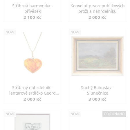
Stříbrná harmonika -
Konvolut prvorepublikových
přívěsek
broží a náhrdelníku
2 100 Kč
2 000 Kč
NOVÉ
NOVÉ
Stříbrný náhrdelník -
Suchý Bohuslav -
jantarové srdíčko Georg
Slunečnice
Kramer
2 000 Kč
3 000 Kč
NOVÉ
NOVÉ
OBJEDNÁNO