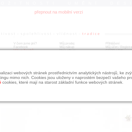
ROŽITNOSTI UMĚNÍ DES
přepnout na mobilní verzi
V čem jsme jiní?
Můj prodej
Přihlášení
Facebook
Můj nákup
Můj účet / Registr
Výkup šperků
Moje album
GDPR
/
AML
té náušnice s brilianty
alizaci webových stránek prostřednictvím analytických nástrojů, ke zv
tingu mimo nich. Cookies jsou uloženy v naprostém bezpečí vašeho pr
é
cookies, které mají na starost základní funkce webových stránek.
Í
MÍSTO EXPEDICE
Počet návštěv: 1422
poslat příteli
Obchod eAntik, Kostelní 14,
uložit do alba
Praha 7
dotaz na prodejce