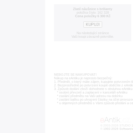
Zlaté náušnice s brilianty
položka číslo: 162 328
Cena položky 6 300 Kč
Na následující stránce
Vaši koupi závazně potvrdíte.
NEBOJTE SE NAKUPOVAT!
Nákup na eAntiku je naprosto bezpečný:
1. Předmět, o který máte zájem, kupujete potvrzením t
2. Bezprostředně po potvrzení koupě obdržíte z eAntik
3. Způsob dodání zboží dohodnete s obsluhou eAntiku 
* osobní převzetí a zaplacení v kanceláři eAntiku
* zaslání předmětu na Vaši adresu na dobírku
* zaslání balíku po uhrazení částky na účet provozo
* u objemných předmětů s Vámi způsob předání a c
© 2003-2026 STUDIO 18
©
1992-2026 Softwarov