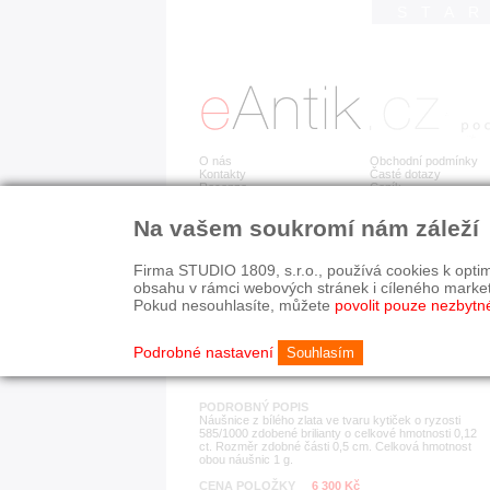
STA
O nás
Obchodní podmínky
Kontakty
Časté dotazy
Recenze
Ceník
Na vašem soukromí nám záleží
Detail položky
č. 162 328
Zla
Firma STUDIO 1809, s.r.o., používá cookies k optim
obsahu v rámci webových stránek i cíleného marke
Pokud nesouhlasíte, můžete
povolit pouze nezbytn
KATEGORIE
HISTORICKÉ OBDOB
náušnice
od r. 1940
Podrobné nastavení
Souhlasím
PODROBNÝ POPIS
Náušnice z bílého zlata ve tvaru kytiček o ryzosti
585/1000 zdobené brilianty o celkové hmotnosti 0,12
ct. Rozměr zdobné části 0,5 cm. Celková hmotnost
obou náušnic 1 g.
CENA POLOŽKY
6 300 Kč