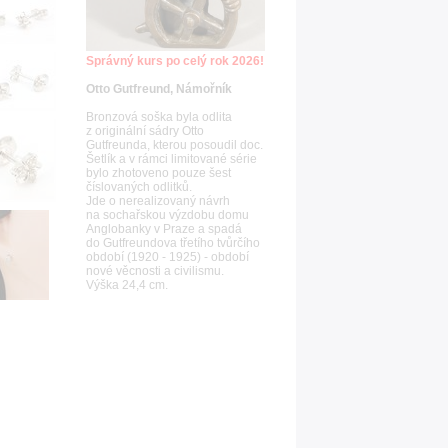
Správný kurs po celý rok 2026!
Otto Gutfreund, Námořník
Bronzová soška byla odlita
z originální sádry Otto
Gutfreunda, kterou posoudil doc.
Šetlík a v rámci limitované série
bylo zhotoveno pouze šest
číslovaných odlitků.
Jde o nerealizovaný návrh
na sochařskou výzdobu domu
Anglobanky v Praze a spadá
do Gutfreundova třetího tvůrčího
období (1920 - 1925) - období
nové věcnosti a civilismu.
Výška 24,4 cm.