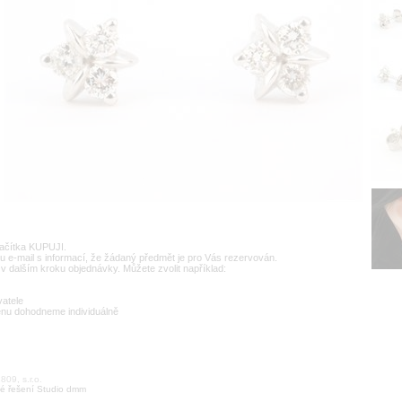
lačítka KUPUJI.
u e-mail s informací, že žádaný předmět je pro Vás rezervován.
v dalším kroku objednávky. Můžete zvolit například:
vatele
enu dohodneme individuálně
09, s.r.o.
é řešení Studio dmm