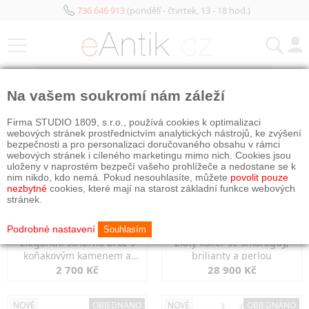
736 646 913
(pondělí - čtvrtek, 13 - 18 hod.)
KATEGORIE
Na vašem soukromí nám záleží
NOVÉ
OBJEDNÁNO
NOVÉ
OBJEDNÁNO
Firma STUDIO 1809, s.r.o., používá cookies k optimalizaci
webových stránek prostřednictvím analytických nástrojů, ke zvýšení
bezpečnosti a pro personalizaci doručovaného obsahu v rámci
webových stránek i cíleného marketingu mimo nich. Cookies jsou
uloženy v naprostém bezpečí vašeho prohlížeče a nedostane se k
nim nikdo, kdo nemá. Pokud nesouhlasíte, můžete
povolit pouze
nezbytné
cookies, které mají na starost základní funkce webových
stránek.
Podrobné nastavení
Souhlasím
Elegantní stříbrná brož s
Zlatý kolier se smaragdy,
koňakovým kamenem a
brilianty a perlou
markazity
2 700 Kč
28 900 Kč
NOVÉ
OBJEDNÁNO
NOVÉ
OBJEDNÁNO