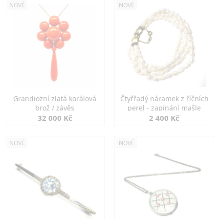
NOVÉ
NOVÉ
Grandiozní zlatá korálová
Čtyřřadý náramek z říčních
brož / závěs
perel - zapínání mašle
32 000 Kč
2 400 Kč
NOVÉ
NOVÉ