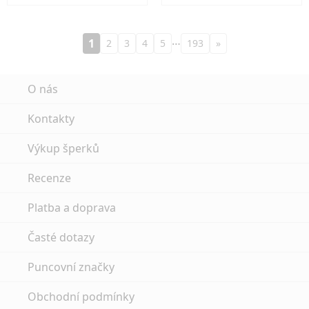
…
1
2
3
4
5
193
»
O nás
Kontakty
Výkup šperků
Recenze
Platba a doprava
Časté dotazy
Puncovní značky
Obchodní podmínky