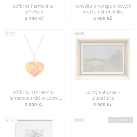
Stříbrná harmonika -
Konvolut prvorepublikových
přívěsek
broží a náhrdelníku
2 100 Kč
2 000 Kč
NOVÉ
NOVÉ
Stříbrný náhrdelník -
Suchý Bohuslav -
jantarové srdíčko Georg
Slunečnice
Kramer
2 000 Kč
3 000 Kč
NOVÉ
NOVÉ
OBJEDNÁNO