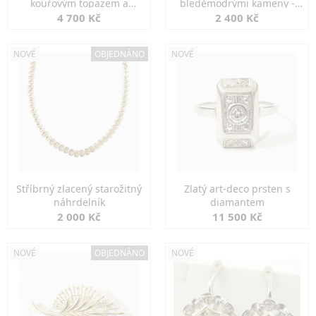
kouřovým topazem a
bleděmodrými kameny -
markazity
jemná elegance
4 700 Kč
2 400 Kč
NOVÉ
OBJEDNÁNO
NOVÉ
Stříbrný zlacený starožitný
Zlatý art-deco prsten s
náhrdelník
diamantem
2 000 Kč
11 500 Kč
NOVÉ
OBJEDNÁNO
NOVÉ