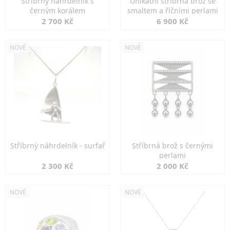
Stříbrný náhrdelník s
Unikátní stříbrná brož se
černým korálem
smaltem a říčními perlami
2 700 Kč
6 900 Kč
NOVÉ
NOVÉ
Stříbrný náhrdelník - surfař
Stříbrná brož s černými
perlami
2 300 Kč
2 000 Kč
NOVÉ
NOVÉ