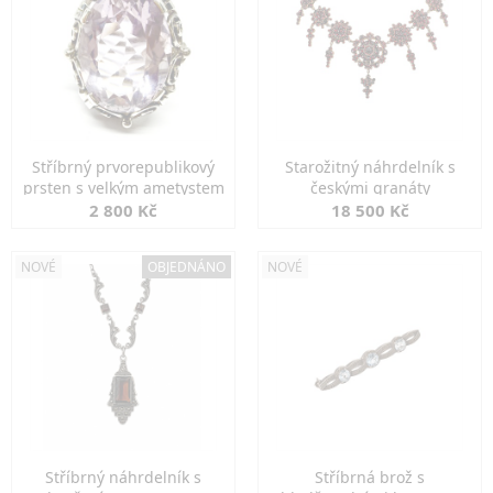
Stříbrný prvorepublikový
Starožitný náhrdelník s
prsten s velkým ametystem
českými granáty
2 800 Kč
18 500 Kč
NOVÉ
OBJEDNÁNO
NOVÉ
Stříbrný náhrdelník s
Stříbrná brož s