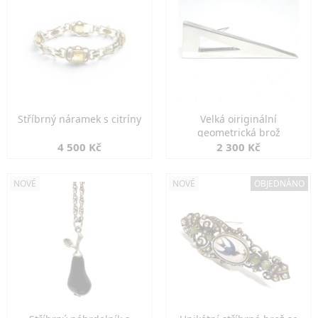
Stříbrný náramek s citríny
Velká oiriginální
geometrická brož
4 500 Kč
2 300 Kč
NOVÉ
NOVÉ
OBJEDNÁNO