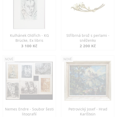
Kulhánek Oldřich - KG
Stříbrná brož s perlami -
Brücke, Ex libris
sněženky
3 100 Kč
2 200 Kč
NOVÉ
NOVÉ
Nemes Endre - Soubor šesti
Petrovický Josef - Hrad
litografií
Karlštejn