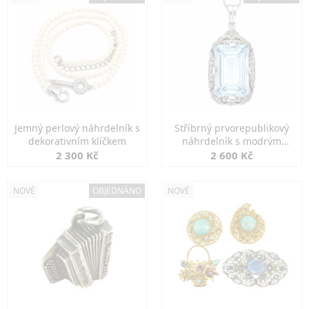
Jemný perlový náhrdelník s
Stříbrný prvorepublikový
dekorativním klíčkem
náhrdelník s modrým
spinelem
2 300 Kč
2 600 Kč
NOVÉ
OBJEDNÁNO
NOVÉ