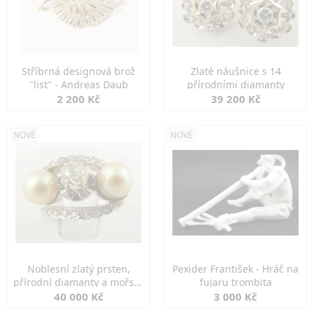
Stříbrná designová brož
Zlaté náušnice s 14
"list" - Andreas Daub
přírodními diamanty
2 200 Kč
39 200 Kč
NOVÉ
NOVÉ
Noblesní zlatý prsten,
Pexider František - Hráč na
přírodní diamanty a mořské
fujaru trombita
perly
40 000 Kč
3 000 Kč