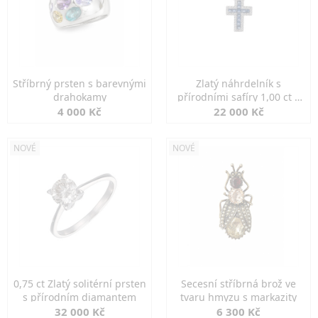
Stříbrný prsten s barevnými
Zlatý náhrdelník s
drahokamy
přírodními safíry 1,00 ct a
diamanty
4 000 Kč
22 000 Kč
NOVÉ
NOVÉ
0,75 ct Zlatý solitérní prsten
Secesní stříbrná brož ve
s přírodním diamantem
tvaru hmyzu s markazity
32 000 Kč
6 300 Kč