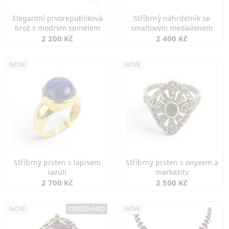
Elegantní prvorepubliková
Stříbrný náhrdelník se
brož s modrým spinelem
smaltovým medailonem
2 200 Kč
2 400 Kč
NOVÉ
NOVÉ
Stříbrný prsten s lapisem
Stříbrný prsten s onyxem a
lazuli
markazity
2 700 Kč
2 500 Kč
NOVÉ
OBJEDNÁNO
NOVÉ