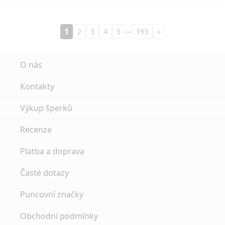
…
1
2
3
4
5
193
»
O nás
Kontakty
Výkup šperků
Recenze
Platba a doprava
Časté dotazy
Puncovní značky
Obchodní podmínky