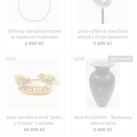
Stříbrný starožitný řetízek
Zlato-stříbrná starožitná
ke kapesním hodinkám
jehlice s čirým kamenem
2 000 Kč
2 600 Kč
NOVÉ
NOVÉ
OBJEDNÁNO
Zlatá starožitná brož “ptáčci
Váza PULEGOSO - Škrdlovice
v hnízdu” s perlami
nebo Krásno
40 000 Kč
3 000 Kč