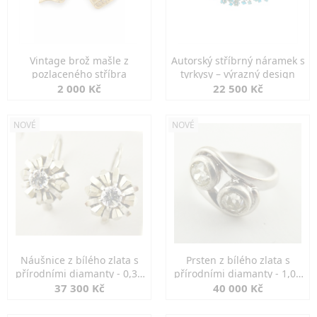
Vintage brož mašle z
Autorský stříbrný náramek s
pozlaceného stříbra
tyrkysy – výrazný design
2 000 Kč
22 500 Kč
NOVÉ
NOVÉ
Náušnice z bílého zlata s
Prsten z bílého zlata s
přírodními diamanty - 0,30
přírodními diamanty - 1,00
ct
ct
37 300 Kč
40 000 Kč