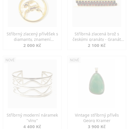
Stříbrný zlacený přívěšek s
Stříbrná zlacená brož s
diamanty, znamení
českými granáty - Granát
KOZOROH
Turnov
2 000 Kč
2 100 Kč
NOVÉ
NOVÉ
Stříbrný moderní náramek
Vintage stříbrný přívěs
"vlny"
Georg Kramer
4 400 Kč
3 900 Kč