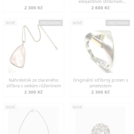
elegantním stříbrným
zapínáním
2 300 Kč
2 600 Kč
NOVÉ
OBJEDNÁNO
NOVÉ
OBJEDNÁNO
Náhrdelník ze zlaceného
Originální stříbrný prsten s
stříbra s velkým růženínem
ametystem
2 300 Kč
2 300 Kč
NOVÉ
NOVÉ