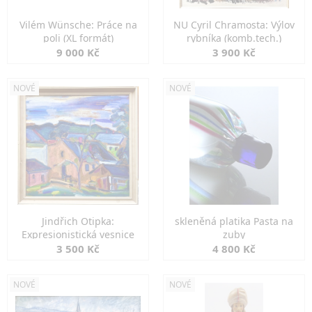
Vilém Wünsche: Práce na
NU Cyril Chramosta: Výlov
poli (XL formát)
rybníka (komb.tech.)
9 000 Kč
3 900 Kč
NOVÉ
NOVÉ
Jindřich Otipka:
skleněná platika Pasta na
Expresionistická vesnice
zuby
3 500 Kč
4 800 Kč
NOVÉ
NOVÉ