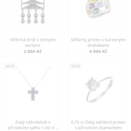
Stříbrná brož s černými
Stříbrný prsten s barevnými
perlami
drahokamy
2 000 Kč
4 000 Kč
NOVÉ
NOVÉ
Zlatý náhrdelník s
0,75 ct Zlatý solitérní prsten
přírodními safíry 1,00 ct a
s přírodním diamantem