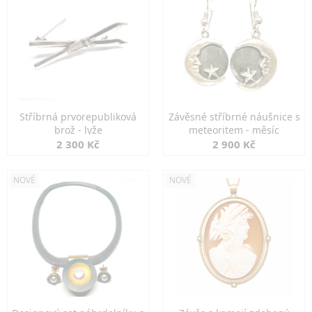
Stříbrná prvorepubliková
Závěsné stříbrné náušnice s
brož - lyže
meteoritem - měsíc
2 300 Kč
2 900 Kč
NOVÉ
NOVÉ