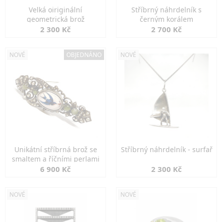
Velká oiriginální
Stříbrný náhrdelník s
geometrická brož
černým korálem
2 300 Kč
2 700 Kč
NOVÉ
OBJEDNÁNO
NOVÉ
Unikátní stříbrná brož se
Stříbrný náhrdelník - surfař
smaltem a říčními perlami
6 900 Kč
2 300 Kč
NOVÉ
NOVÉ