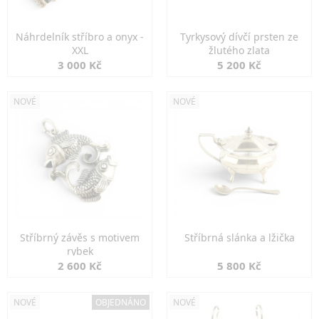
Náhrdelník stříbro a onyx -
Tyrkysový dívčí prsten ze
XXL
žlutého zlata
3 000 Kč
5 200 Kč
NOVÉ
NOVÉ
Stříbrný závěs s motivem
Stříbrná slánka a lžička
rybek
2 600 Kč
5 800 Kč
NOVÉ
OBJEDNÁNO
NOVÉ