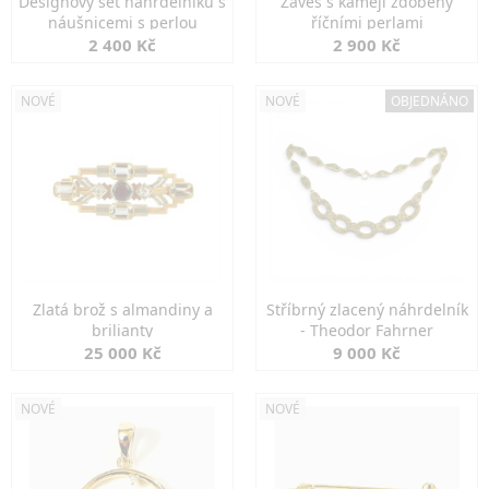
Designový set náhrdelníku s
Závěs s kamejí zdobený
náušnicemi s perlou
říčními perlami
2 400 Kč
2 900 Kč
NOVÉ
NOVÉ
OBJEDNÁNO
Zlatá brož s almandiny a
Stříbrný zlacený náhrdelník
brilianty
- Theodor Fahrner
25 000 Kč
9 000 Kč
NOVÉ
NOVÉ