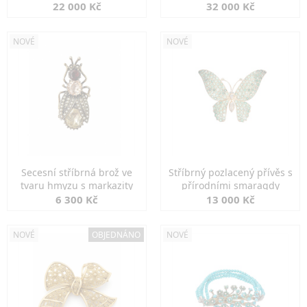
diamanty
22 000 Kč
32 000 Kč
NOVÉ
NOVÉ
Secesní stříbrná brož ve
Stříbrný pozlacený přívěs s
tvaru hmyzu s markazity
přírodními smaragdy
6 300 Kč
13 000 Kč
NOVÉ
OBJEDNÁNO
NOVÉ