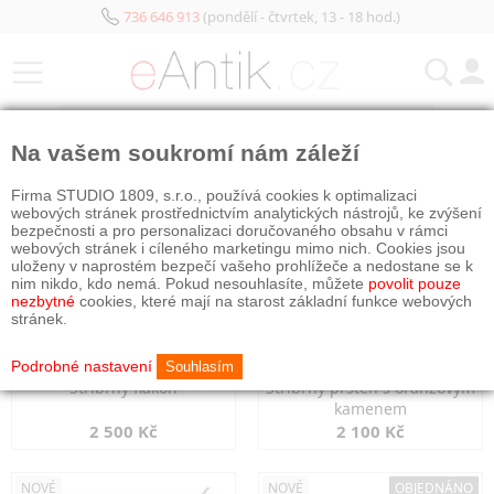
736 646 913
(pondělí - čtvrtek, 13 - 18 hod.)
KATEGORIE
Na vašem soukromí nám záleží
NOVÉ
NOVÉ
Firma STUDIO 1809, s.r.o., používá cookies k optimalizaci
webových stránek prostřednictvím analytických nástrojů, ke zvýšení
bezpečnosti a pro personalizaci doručovaného obsahu v rámci
webových stránek i cíleného marketingu mimo nich. Cookies jsou
uloženy v naprostém bezpečí vašeho prohlížeče a nedostane se k
nim nikdo, kdo nemá. Pokud nesouhlasíte, můžete
povolit pouze
nezbytné
cookies, které mají na starost základní funkce webových
stránek.
Podrobné nastavení
Souhlasím
Stříbrný flakon
Stříbrný prsten s oranžovým
kamenem
2 500 Kč
2 100 Kč
NOVÉ
NOVÉ
OBJEDNÁNO