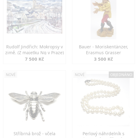
Rudolf Jindřich: Mokropsy v
Bauer - Moriskentänzer,
zimě. (Z majetku Ng v Praze)
Erasmus Grasser
7 500 Kč
3 500 Kč
NOVÉ
NOVÉ
OBJEDNÁNO
Stříbrná brož - včela
Perlový náhrdelník s