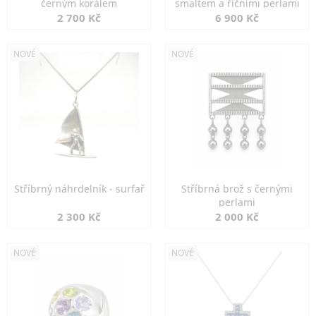
černým korálem
smaltem a říčními perlami
2 700 Kč
6 900 Kč
NOVÉ
NOVÉ
Stříbrný náhrdelník - surfař
Stříbrná brož s černými
perlami
2 300 Kč
2 000 Kč
NOVÉ
NOVÉ