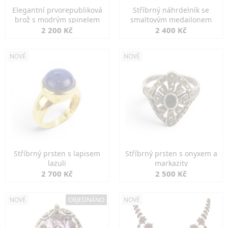
Elegantní prvorepubliková
Stříbrný náhrdelník se
brož s modrým spinelem
smaltovým medailonem
2 200 Kč
2 400 Kč
NOVÉ
NOVÉ
Stříbrný prsten s lapisem
Stříbrný prsten s onyxem a
lazuli
markazity
2 700 Kč
2 500 Kč
NOVÉ
OBJEDNÁNO
NOVÉ