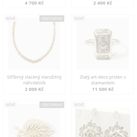
markazity
jemná elegance
4 700 Kč
2 400 Kč
NOVÉ
OBJEDNÁNO
NOVÉ
Stříbrný zlacený starožitný
Zlatý art-deco prsten s
náhrdelník
diamantem
2 000 Kč
11 500 Kč
NOVÉ
OBJEDNÁNO
NOVÉ