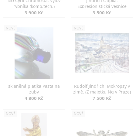
NU Cyril Chramosta: Výlov
Jindřich Otipka:
rybníka (komb.tech.)
Expresionistická vesnice
3 900 Kč
3 500 Kč
NOVÉ
NOVÉ
skleněná platika Pasta na
Rudolf Jindřich: Mokropsy v
zuby
zimě. (Z majetku Ng v Praze)
4 800 Kč
7 500 Kč
NOVÉ
NOVÉ