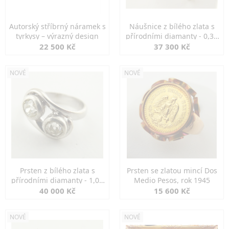
Autorský stříbrný náramek s
Náušnice z bílého zlata s
tyrkysy – výrazný design
přírodními diamanty - 0,30
ct
22 500 Kč
37 300 Kč
NOVÉ
NOVÉ
Prsten z bílého zlata s
Prsten se zlatou mincí Dos
přírodními diamanty - 1,00
Medio Pesos, rok 1945
ct
40 000 Kč
15 600 Kč
NOVÉ
NOVÉ