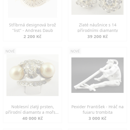
Stříbrná designová brož
Zlaté náušnice s 14
"list" - Andreas Daub
přírodními diamanty
2 200 Kč
39 200 Kč
NOVÉ
NOVÉ
Noblesní zlatý prsten,
Pexider František - Hráč na
přírodní diamanty a mořské
fujaru trombita
perly
40 000 Kč
3 000 Kč