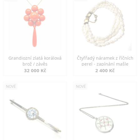
Grandiozní zlatá korálová
Čtyřřadý náramek z říčních
brož / závěs
perel - zapínání mašle
32 000 Kč
2 400 Kč
NOVÉ
NOVÉ