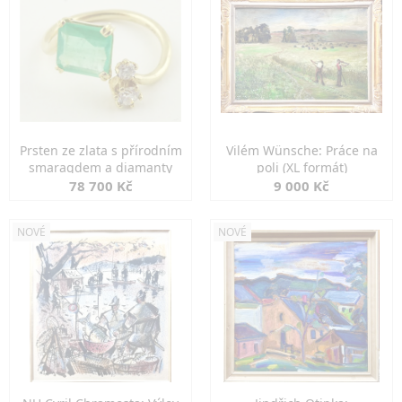
Prsten ze zlata s přírodním
Vilém Wünsche: Práce na
smaragdem a diamanty
poli (XL formát)
78 700 Kč
9 000 Kč
NOVÉ
NOVÉ