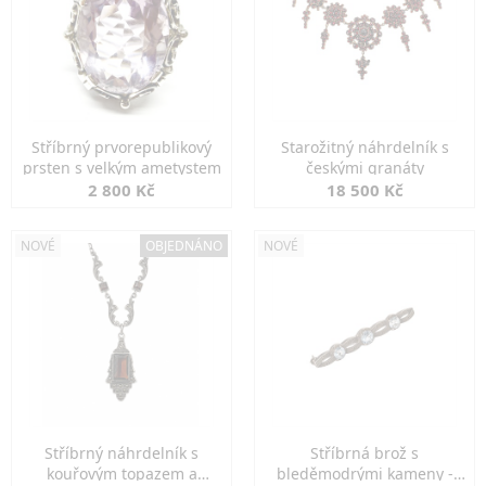
Stříbrný prvorepublikový
Starožitný náhrdelník s
prsten s velkým ametystem
českými granáty
2 800 Kč
18 500 Kč
NOVÉ
OBJEDNÁNO
NOVÉ
Stříbrný náhrdelník s
Stříbrná brož s
kouřovým topazem a
bleděmodrými kameny -