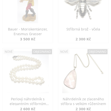
Bauer - Moriskentänzer,
Stříbrná brož - včela
Erasmus Grasser
3 500 Kč
2 300 Kč
NOVÉ
OBJEDNÁNO
NOVÉ
OBJEDNÁNO
Perlový náhrdelník s
Náhrdelník ze zlaceného
elegantním stříbrným
stříbra s velkým růženínem
zapínáním
2 600 Kč
2 300 Kč