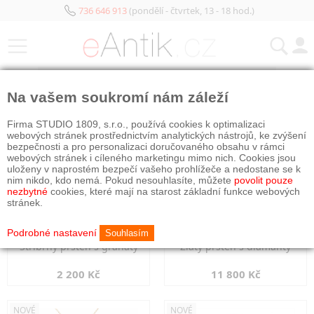
736 646 913
(pondělí - čtvrtek, 13 - 18 hod.)
KATEGORIE
Na vašem soukromí nám záleží
NOVÉ
NOVÉ
Firma STUDIO 1809, s.r.o., používá cookies k optimalizaci
webových stránek prostřednictvím analytických nástrojů, ke zvýšení
bezpečnosti a pro personalizaci doručovaného obsahu v rámci
webových stránek i cíleného marketingu mimo nich. Cookies jsou
uloženy v naprostém bezpečí vašeho prohlížeče a nedostane se k
nim nikdo, kdo nemá. Pokud nesouhlasíte, můžete
povolit pouze
nezbytné
cookies, které mají na starost základní funkce webových
stránek.
Podrobné nastavení
Souhlasím
Stříbrný prsten s granáty
Zlatý prsten s diamanty
2 200 Kč
11 800 Kč
NOVÉ
NOVÉ