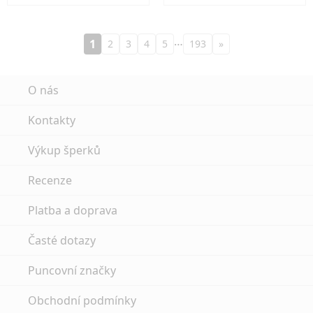
…
1
2
3
4
5
193
»
O nás
Kontakty
Výkup šperků
Recenze
Platba a doprava
Časté dotazy
Puncovní značky
Obchodní podmínky