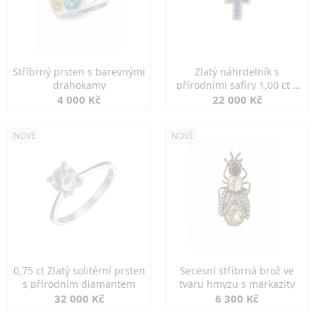
Stříbrný prsten s barevnými
Zlatý náhrdelník s
drahokamy
přírodními safíry 1,00 ct a
diamanty
4 000 Kč
22 000 Kč
NOVÉ
NOVÉ
0,75 ct Zlatý solitérní prsten
Secesní stříbrná brož ve
s přírodním diamantem
tvaru hmyzu s markazity
32 000 Kč
6 300 Kč