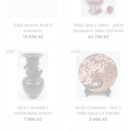
Zlatá secesní brož s
Velká váza s víkem - pečeť
diamanty
Daoguang nebo Qianlong
19 000 Kč
43 700 Kč
NOVÉ
NOVÉ
Váza s drakem z
Ando Cloissoné - Talíř s
uměleckého bronzu
květy sakury a švestky
7 000 Kč
3 000 Kč