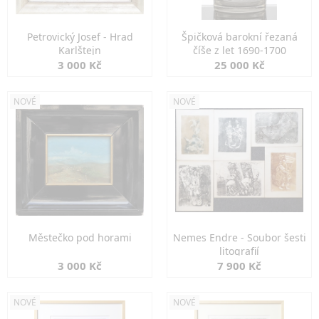
Petrovický Josef - Hrad
Špičková barokní řezaná
Karlštejn
číše z let 1690-1700
3 000 Kč
25 000 Kč
NOVÉ
NOVÉ
Městečko pod horami
Nemes Endre - Soubor šesti
litografií
3 000 Kč
7 900 Kč
NOVÉ
NOVÉ