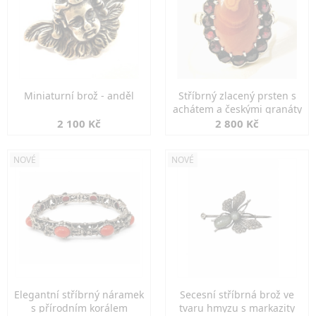
Miniaturní brož - anděl
Stříbrný zlacený prsten s
achátem a českými granáty
2 100 Kč
2 800 Kč
NOVÉ
NOVÉ
Elegantní stříbrný náramek
Secesní stříbrná brož ve
s přírodním korálem
tvaru hmyzu s markazity