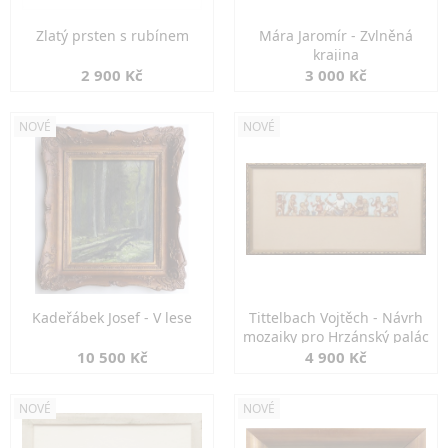
Zlatý prsten s rubínem
Mára Jaromír - Zvlněná
krajina
2 900 Kč
3 000 Kč
NOVÉ
NOVÉ
Kadeřábek Josef - V lese
Tittelbach Vojtěch - Návrh
mozaiky pro Hrzánský palác
10 500 Kč
4 900 Kč
NOVÉ
NOVÉ