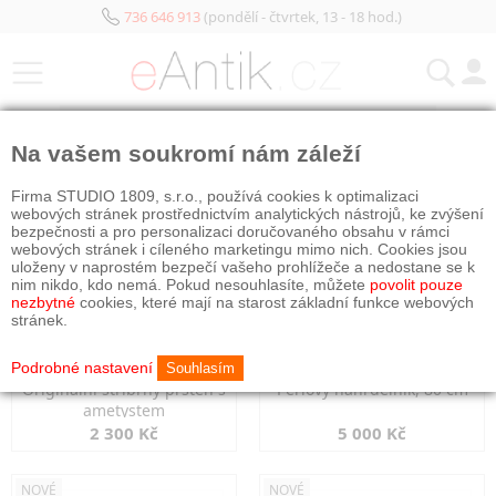
736 646 913
(pondělí - čtvrtek, 13 - 18 hod.)
KATEGORIE
Na vašem soukromí nám záleží
NOVÉ
NOVÉ
Firma STUDIO 1809, s.r.o., používá cookies k optimalizaci
webových stránek prostřednictvím analytických nástrojů, ke zvýšení
bezpečnosti a pro personalizaci doručovaného obsahu v rámci
webových stránek i cíleného marketingu mimo nich. Cookies jsou
uloženy v naprostém bezpečí vašeho prohlížeče a nedostane se k
nim nikdo, kdo nemá. Pokud nesouhlasíte, můžete
povolit pouze
nezbytné
cookies, které mají na starost základní funkce webových
stránek.
Podrobné nastavení
Souhlasím
Originální stříbrný prsten s
Perlový náhrdelník, 80 cm
ametystem
2 300 Kč
5 000 Kč
NOVÉ
NOVÉ