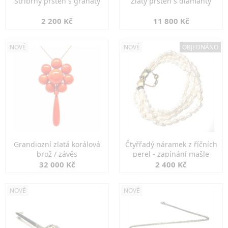
Stříbrný prsten s granáty
Zlatý prsten s diamanty
2 200 Kč
11 800 Kč
NOVÉ
NOVÉ
OBJEDNÁNO
Grandiozní zlatá korálová
Čtyřřadý náramek z říčních
brož / závěs
perel - zapínání mašle
32 000 Kč
2 400 Kč
NOVÉ
NOVÉ