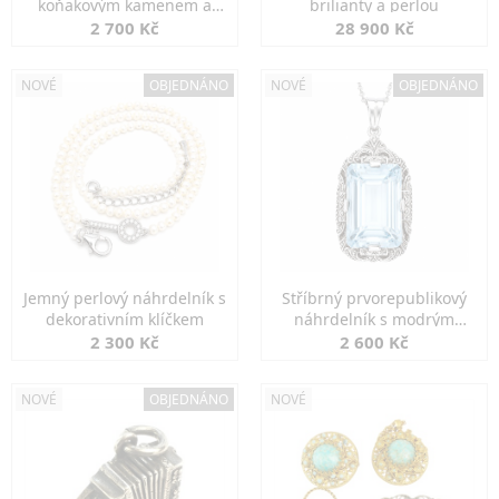
koňakovým kamenem a
brilianty a perlou
markazity
2 700 Kč
28 900 Kč
NOVÉ
OBJEDNÁNO
NOVÉ
OBJEDNÁNO
Jemný perlový náhrdelník s
Stříbrný prvorepublikový
dekorativním klíčkem
náhrdelník s modrým
spinelem
2 300 Kč
2 600 Kč
NOVÉ
OBJEDNÁNO
NOVÉ