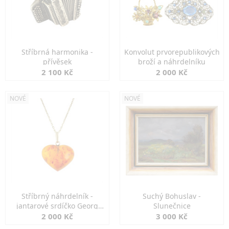
Stříbrná harmonika -
Konvolut prvorepublikových
přívěsek
broží a náhrdelníku
2 100 Kč
2 000 Kč
NOVÉ
NOVÉ
Stříbrný náhrdelník -
Suchý Bohuslav -
jantarové srdíčko Georg
Slunečnice
Kramer
2 000 Kč
3 000 Kč