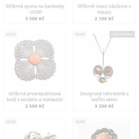
Stříbrná spona na bankovky
Stříbrné visací náušnice s
- JOOP!
topazy
3 500 Kč
2 100 Kč
NOVÉ
NOVÉ
OBJEDNÁNO
Stříbrná prvorepubliková
Designový náhrdelník s
brož s korálem a markazity
tygřím okem
2 500 Kč
3 200 Kč
NOVÉ
NOVÉ