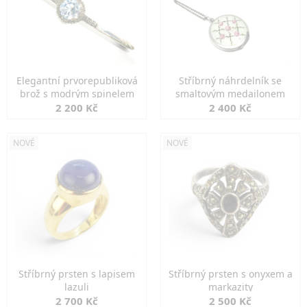
Elegantní prvorepubliková
Stříbrný náhrdelník se
brož s modrým spinelem
smaltovým medailonem
2 200 Kč
2 400 Kč
NOVÉ
NOVÉ
Stříbrný prsten s lapisem
Stříbrný prsten s onyxem a
lazuli
markazity
2 700 Kč
2 500 Kč