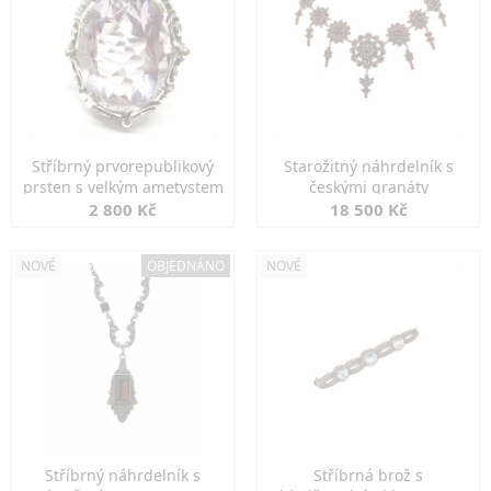
Stříbrný prvorepublikový
Starožitný náhrdelník s
prsten s velkým ametystem
českými granáty
2 800 Kč
18 500 Kč
NOVÉ
OBJEDNÁNO
NOVÉ
Stříbrný náhrdelník s
Stříbrná brož s