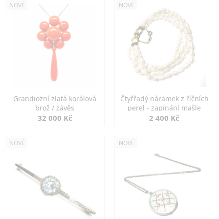
NOVÉ
NOVÉ
Grandiozní zlatá korálová
Čtyřřadý náramek z říčních
brož / závěs
perel - zapínání mašle
32 000 Kč
2 400 Kč
NOVÉ
NOVÉ