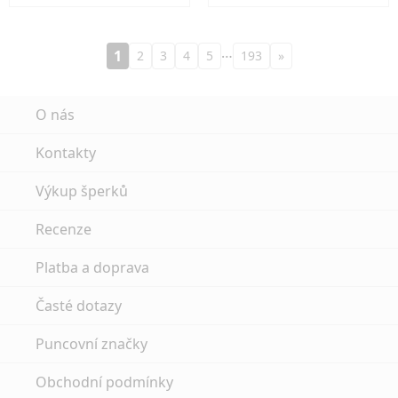
…
1
2
3
4
5
193
»
O nás
Kontakty
Výkup šperků
Recenze
Platba a doprava
Časté dotazy
Puncovní značky
Obchodní podmínky