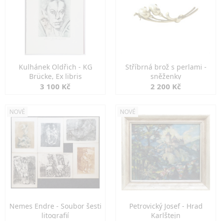
Kulhánek Oldřich - KG
Stříbrná brož s perlami -
Brücke, Ex libris
sněženky
3 100 Kč
2 200 Kč
NOVÉ
NOVÉ
Nemes Endre - Soubor šesti
Petrovický Josef - Hrad
litografií
Karlštejn