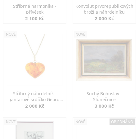
Stříbrná harmonika -
Konvolut prvorepublikových
přívěsek
broží a náhrdelníku
2 100 Kč
2 000 Kč
NOVÉ
NOVÉ
Stříbrný náhrdelník -
Suchý Bohuslav -
jantarové srdíčko Georg
Slunečnice
Kramer
2 000 Kč
3 000 Kč
NOVÉ
NOVÉ
OBJEDNÁNO