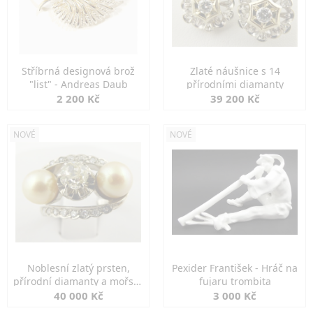
Stříbrná designová brož
Zlaté náušnice s 14
"list" - Andreas Daub
přírodními diamanty
2 200 Kč
39 200 Kč
NOVÉ
NOVÉ
Noblesní zlatý prsten,
Pexider František - Hráč na
přírodní diamanty a mořské
fujaru trombita
perly
40 000 Kč
3 000 Kč