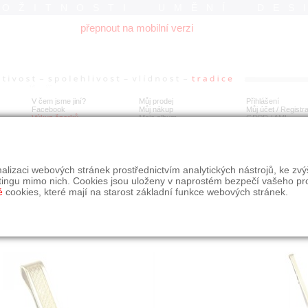
ROŽITNOSTI UMĚNÍ DES
přepnout na mobilní verzi
V čem jsme jiní?
Můj prodej
Přihlášení
Facebook
Můj nákup
Můj účet / Registr
Výkup šperků
Moje album
GDPR
/
AML
tá spona
alizaci webových stránek prostřednictvím analytických nástrojů, ke zv
tingu mimo nich. Cookies jsou uloženy v naprostém bezpečí vašeho pr
é
cookies, které mají na starost základní funkce webových stránek.
Í
MÍSTO EXPEDICE
Počet návštěv: 1667
poslat příteli
Praha
uložit do alba
dotaz na prodejce