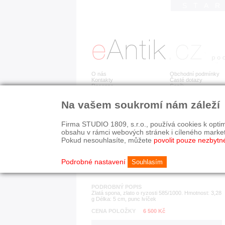
STA
O nás
Obchodní podmínky
Kontakty
Časté dotazy
Recenze
Ceník
Na vašem soukromí nám záleží
Detail položky
č. 135 322
Zla
Firma STUDIO 1809, s.r.o., používá cookies k optim
obsahu v rámci webových stránek i cíleného marke
Pokud nesouhlasíte, můžete
povolit pouze nezbytn
KATEGORIE
HISTORICKÉ OBDOB
ostatní
1890-1940
Podrobné nastavení
Souhlasím
PODROBNÝ POPIS
Zlatá spona, zlato o ryzosti 585/1000. Hmotnost: 3,28
g Délka: 5 cm, punc lvíček
CENA POLOŽKY
6 500 Kč