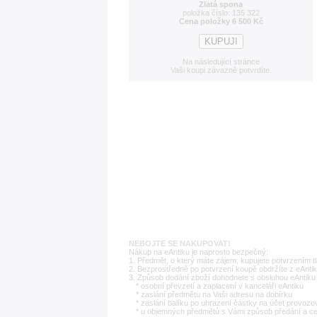
Zlatá spona
položka číslo: 135 322
Cena položky 6 500 Kč
Na následující stránce
Vaši koupi závazně potvrdíte.
NEBOJTE SE NAKUPOVAT!
Nákup na eAntiku je naprosto bezpečný:
1. Předmět, o který máte zájem, kupujete potvrzením t
2. Bezprostředně po potvrzení koupě obdržíte z eAntik
3. Způsob dodání zboží dohodnete s obsluhou eAntiku 
* osobní převzetí a zaplacení v kanceláři eAntiku
* zaslání předmětu na Vaši adresu na dobírku
* zaslání balíku po uhrazení částky na účet provozo
* u objemných předmětů s Vámi způsob předání a c