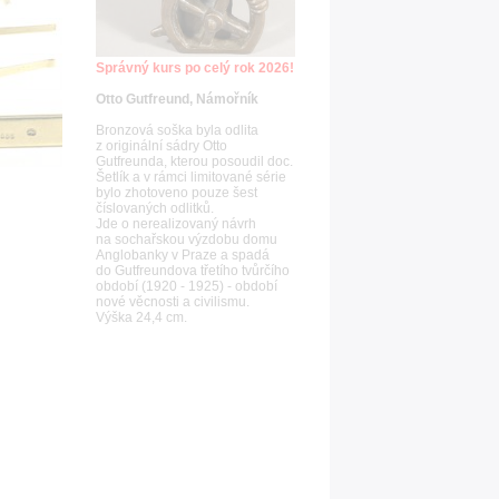
Správný kurs po celý rok 2026!
Otto Gutfreund, Námořník
Bronzová soška byla odlita
z originální sádry Otto
Gutfreunda, kterou posoudil doc.
Šetlík a v rámci limitované série
bylo zhotoveno pouze šest
číslovaných odlitků.
Jde o nerealizovaný návrh
na sochařskou výzdobu domu
Anglobanky v Praze a spadá
do Gutfreundova třetího tvůrčího
období (1920 - 1925) - období
nové věcnosti a civilismu.
Výška 24,4 cm.