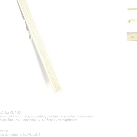
lačítka KUPUJI.
u e-mail s informací, že žádaný předmět je pro Vás rezervován.
v dalším kroku objednávky. Můžete zvolit například:
vatele
enu dohodneme individuálně