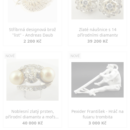
Stříbrná designová brož
Zlaté náušnice s 14
"list" - Andreas Daub
přírodními diamanty
2 200 Kč
39 200 Kč
NOVÉ
NOVÉ
Noblesní zlatý prsten,
Pexider František - Hráč na
přírodní diamanty a mořské
fujaru trombita
perly
40 000 Kč
3 000 Kč