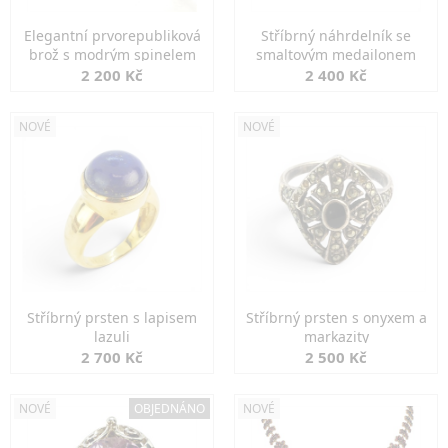
Elegantní prvorepubliková
Stříbrný náhrdelník se
brož s modrým spinelem
smaltovým medailonem
2 200 Kč
2 400 Kč
NOVÉ
NOVÉ
Stříbrný prsten s lapisem
Stříbrný prsten s onyxem a
lazuli
markazity
2 700 Kč
2 500 Kč
NOVÉ
OBJEDNÁNO
NOVÉ