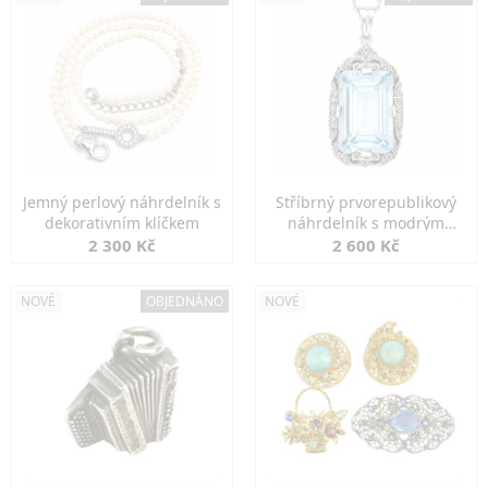
Jemný perlový náhrdelník s
Stříbrný prvorepublikový
dekorativním klíčkem
náhrdelník s modrým
spinelem
2 300 Kč
2 600 Kč
NOVÉ
OBJEDNÁNO
NOVÉ