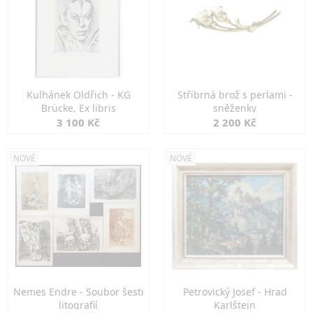
Kulhánek Oldřich - KG
Stříbrná brož s perlami -
Brücke, Ex libris
sněženky
3 100 Kč
2 200 Kč
NOVÉ
NOVÉ
Nemes Endre - Soubor šesti
Petrovický Josef - Hrad
litografií
Karlštejn