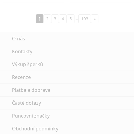
…
1
2
3
4
5
193
»
O nás
Kontakty
Výkup šperků
Recenze
Platba a doprava
Časté dotazy
Puncovní značky
Obchodní podmínky