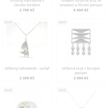
Stříbrný náhrdelník s
Unikátní stříbrná brož se
černým korálem
smaltem a říčními perlami
2 700 Kč
6 900 Kč
NOVÉ
NOVÉ
Stříbrný náhrdelník - surfař
Stříbrná brož s černými
perlami
2 300 Kč
2 000 Kč
NOVÉ
NOVÉ