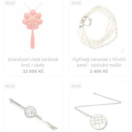
NOVÉ
NOVÉ
Grandiozní zlatá korálová
Čtyřřadý náramek z říčních
brož / závěs
perel - zapínání mašle
32 000 Kč
2 400 Kč
NOVÉ
NOVÉ