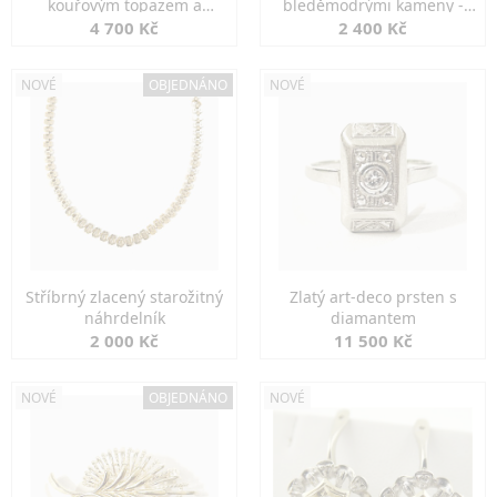
kouřovým topazem a
bleděmodrými kameny -
markazity
jemná elegance
4 700 Kč
2 400 Kč
NOVÉ
OBJEDNÁNO
NOVÉ
Stříbrný zlacený starožitný
Zlatý art-deco prsten s
náhrdelník
diamantem
2 000 Kč
11 500 Kč
NOVÉ
OBJEDNÁNO
NOVÉ