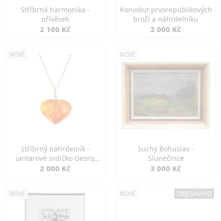
Stříbrná harmonika -
Konvolut prvorepublikových
přívěsek
broží a náhrdelníku
2 100 Kč
2 000 Kč
NOVÉ
NOVÉ
Stříbrný náhrdelník -
Suchý Bohuslav -
jantarové srdíčko Georg
Slunečnice
Kramer
2 000 Kč
3 000 Kč
NOVÉ
NOVÉ
OBJEDNÁNO