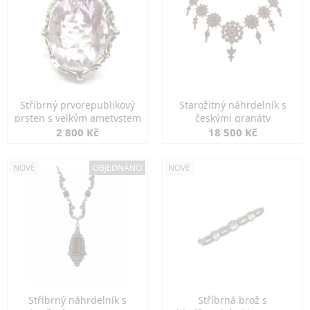
Stříbrný prvorepublikový
Starožitný náhrdelník s
prsten s velkým ametystem
českými granáty
2 800 Kč
18 500 Kč
NOVÉ
OBJEDNÁNO
NOVÉ
Stříbrný náhrdelník s
Stříbrná brož s