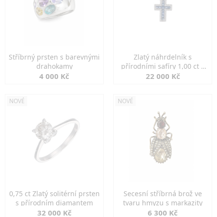
Stříbrný prsten s barevnými
Zlatý náhrdelník s
drahokamy
přírodními safíry 1,00 ct a
diamanty
4 000 Kč
22 000 Kč
NOVÉ
NOVÉ
0,75 ct Zlatý solitérní prsten
Secesní stříbrná brož ve
s přírodním diamantem
tvaru hmyzu s markazity
32 000 Kč
6 300 Kč