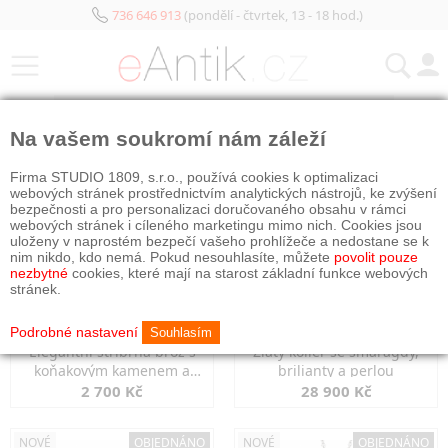
736 646 913
(pondělí - čtvrtek, 13 - 18 hod.)
KATEGORIE
Na vašem soukromí nám záleží
NOVÉ
OBJEDNÁNO
NOVÉ
OBJEDNÁNO
Firma STUDIO 1809, s.r.o., používá cookies k optimalizaci
webových stránek prostřednictvím analytických nástrojů, ke zvýšení
bezpečnosti a pro personalizaci doručovaného obsahu v rámci
webových stránek i cíleného marketingu mimo nich. Cookies jsou
uloženy v naprostém bezpečí vašeho prohlížeče a nedostane se k
nim nikdo, kdo nemá. Pokud nesouhlasíte, můžete
povolit pouze
nezbytné
cookies, které mají na starost základní funkce webových
stránek.
Podrobné nastavení
Souhlasím
Elegantní stříbrná brož s
Zlatý kolier se smaragdy,
koňakovým kamenem a
brilianty a perlou
markazity
2 700 Kč
28 900 Kč
NOVÉ
OBJEDNÁNO
NOVÉ
OBJEDNÁNO