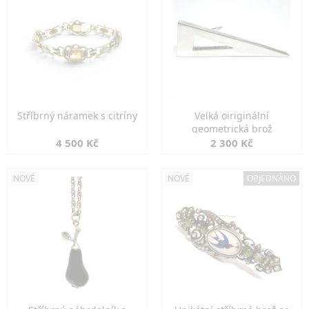
Stříbrný náramek s citríny
Velká oiriginální
geometrická brož
4 500 Kč
2 300 Kč
NOVÉ
NOVÉ
OBJEDNÁNO