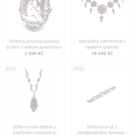
Stříbrný prvorepublikový
Starožitný náhrdelník s
prsten s velkým ametystem
českými granáty
2 800 Kč
18 500 Kč
NOVÉ
NOVÉ
Stříbrný náhrdelník s
Stříbrná brož s
kouřovým topazem a
bleděmodrými kameny -