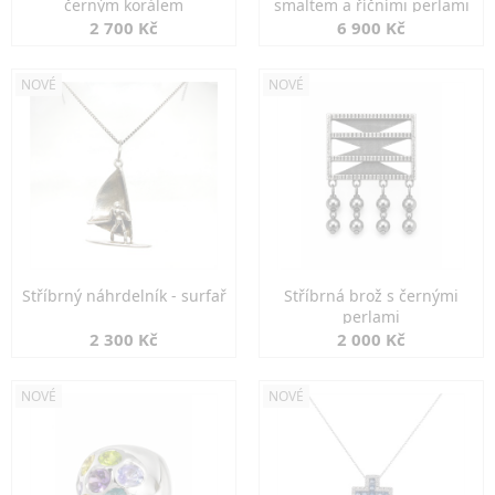
černým korálem
smaltem a říčními perlami
2 700 Kč
6 900 Kč
NOVÉ
NOVÉ
Stříbrný náhrdelník - surfař
Stříbrná brož s černými
perlami
2 300 Kč
2 000 Kč
NOVÉ
NOVÉ