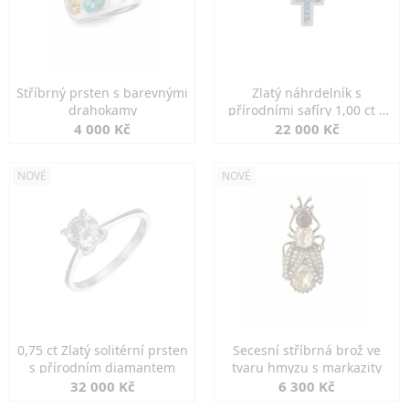
Stříbrný prsten s barevnými
Zlatý náhrdelník s
drahokamy
přírodními safíry 1,00 ct a
diamanty
4 000 Kč
22 000 Kč
NOVÉ
NOVÉ
0,75 ct Zlatý solitérní prsten
Secesní stříbrná brož ve
s přírodním diamantem
tvaru hmyzu s markazity
32 000 Kč
6 300 Kč