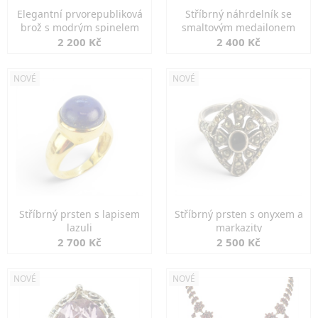
Elegantní prvorepubliková
Stříbrný náhrdelník se
brož s modrým spinelem
smaltovým medailonem
2 200 Kč
2 400 Kč
NOVÉ
NOVÉ
Stříbrný prsten s lapisem
Stříbrný prsten s onyxem a
lazuli
markazity
2 700 Kč
2 500 Kč
NOVÉ
NOVÉ