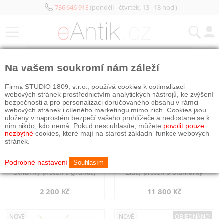
736 646 913
(pondělí - čtvrtek, 13 - 18 hod.)
KATEGORIE
Na vašem soukromí nám záleží
NOVÉ
NOVÉ
Firma STUDIO 1809, s.r.o., používá cookies k optimalizaci
webových stránek prostřednictvím analytických nástrojů, ke zvýšení
bezpečnosti a pro personalizaci doručovaného obsahu v rámci
webových stránek i cíleného marketingu mimo nich. Cookies jsou
uloženy v naprostém bezpečí vašeho prohlížeče a nedostane se k
nim nikdo, kdo nemá. Pokud nesouhlasíte, můžete
povolit pouze
nezbytné
cookies, které mají na starost základní funkce webových
stránek.
Podrobné nastavení
Souhlasím
Stříbrný prsten s granáty
Zlatý prsten s diamanty
2 200 Kč
11 800 Kč
NOVÉ
NOVÉ
OBJEDNÁNO