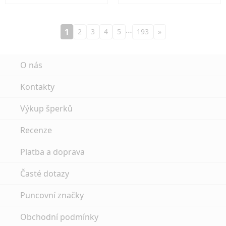
…
1
2
3
4
5
193
»
O nás
Kontakty
Výkup šperků
Recenze
Platba a doprava
Časté dotazy
Puncovní značky
Obchodní podmínky