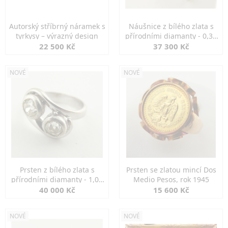
Autorský stříbrný náramek s
Náušnice z bílého zlata s
tyrkysy – výrazný design
přírodními diamanty - 0,30
ct
22 500 Kč
37 300 Kč
NOVÉ
NOVÉ
Prsten z bílého zlata s
Prsten se zlatou mincí Dos
přírodními diamanty - 1,00
Medio Pesos, rok 1945
ct
40 000 Kč
15 600 Kč
NOVÉ
NOVÉ