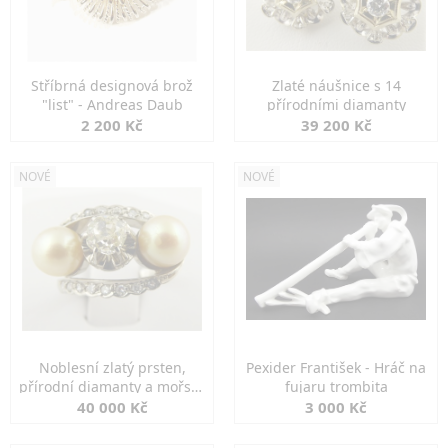
Stříbrná designová brož
Zlaté náušnice s 14
"list" - Andreas Daub
přírodními diamanty
2 200 Kč
39 200 Kč
NOVÉ
NOVÉ
Noblesní zlatý prsten,
Pexider František - Hráč na
přírodní diamanty a mořské
fujaru trombita
perly
40 000 Kč
3 000 Kč