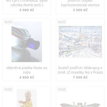
NU Cyril Chramosta: Výlov
Jindřich Otipka:
rybníka (komb.tech.)
Expresionistická vesnice
3 900 Kč
3 500 Kč
NOVÉ
NOVÉ
skleněná platika Pasta na
Rudolf Jindřich: Mokropsy v
zuby
zimě. (Z majetku Ng v Praze)
4 800 Kč
7 500 Kč
NOVÉ
NOVÉ