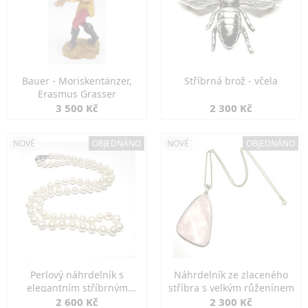
Bauer - Moriskentänzer,
Stříbrná brož - včela
Erasmus Grasser
3 500 Kč
2 300 Kč
NOVÉ
OBJEDNÁNO
NOVÉ
OBJEDNÁNO
Perlový náhrdelník s
Náhrdelník ze zlaceného
elegantním stříbrným
stříbra s velkým růženínem
zapínáním
2 600 Kč
2 300 Kč