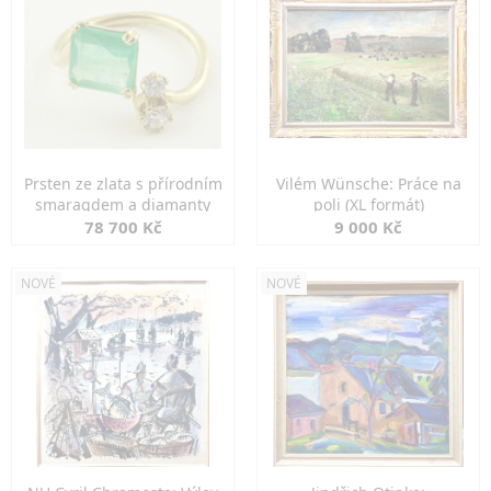
Prsten ze zlata s přírodním
Vilém Wünsche: Práce na
smaragdem a diamanty
poli (XL formát)
78 700 Kč
9 000 Kč
NOVÉ
NOVÉ