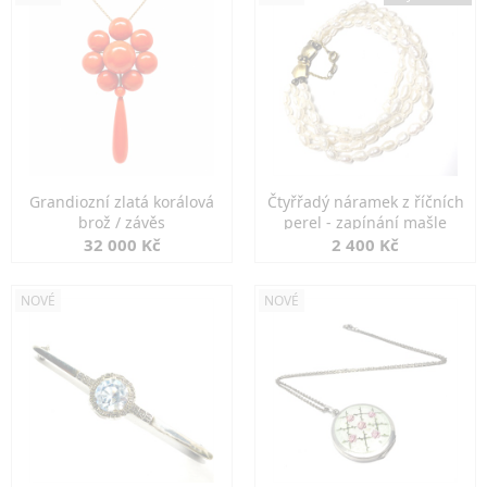
Grandiozní zlatá korálová
Čtyřřadý náramek z říčních
brož / závěs
perel - zapínání mašle
32 000 Kč
2 400 Kč
NOVÉ
NOVÉ