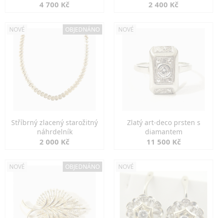
markazity
jemná elegance
4 700 Kč
2 400 Kč
NOVÉ
OBJEDNÁNO
NOVÉ
Stříbrný zlacený starožitný
Zlatý art-deco prsten s
náhrdelník
diamantem
2 000 Kč
11 500 Kč
NOVÉ
OBJEDNÁNO
NOVÉ