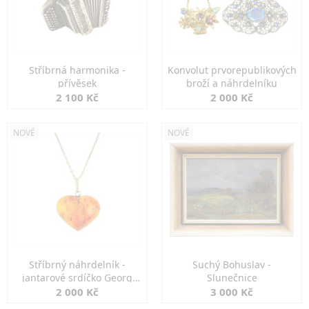
Stříbrná harmonika -
Konvolut prvorepublikových
přívěsek
broží a náhrdelníku
2 100 Kč
2 000 Kč
NOVÉ
NOVÉ
Stříbrný náhrdelník -
Suchý Bohuslav -
jantarové srdíčko Georg
Slunečnice
Kramer
2 000 Kč
3 000 Kč