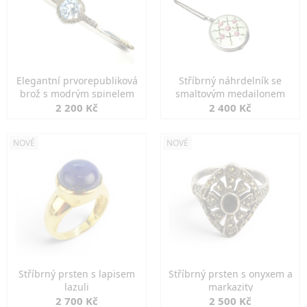
Elegantní prvorepubliková
Stříbrný náhrdelník se
brož s modrým spinelem
smaltovým medailonem
2 200 Kč
2 400 Kč
NOVÉ
NOVÉ
Stříbrný prsten s lapisem
Stříbrný prsten s onyxem a
lazuli
markazity
2 700 Kč
2 500 Kč