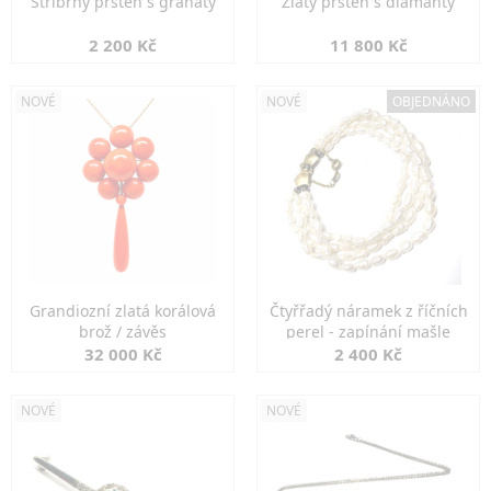
Stříbrný prsten s granáty
Zlatý prsten s diamanty
2 200 Kč
11 800 Kč
NOVÉ
NOVÉ
OBJEDNÁNO
Grandiozní zlatá korálová
Čtyřřadý náramek z říčních
brož / závěs
perel - zapínání mašle
32 000 Kč
2 400 Kč
NOVÉ
NOVÉ