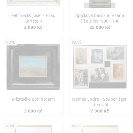
Petrovický Josef - Hrad
Špičková barokní řezaná
Karlštejn
číše z let 1690-1700
3 000 Kč
25 000 Kč
NOVÉ
NOVÉ
Městečko pod horami
Nemes Endre - Soubor šesti
litografií
3 000 Kč
7 900 Kč
NOVÉ
NOVÉ