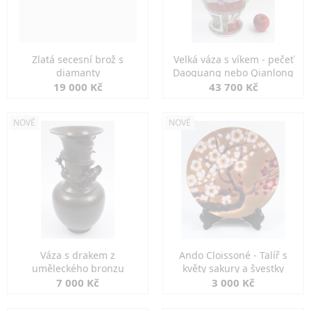
Zlatá secesní brož s
Velká váza s víkem - pečeť
diamanty
Daoguang nebo Qianlong
19 000 Kč
43 700 Kč
NOVÉ
NOVÉ
Váza s drakem z
Ando Cloissoné - Talíř s
uměleckého bronzu
květy sakury a švestky
7 000 Kč
3 000 Kč