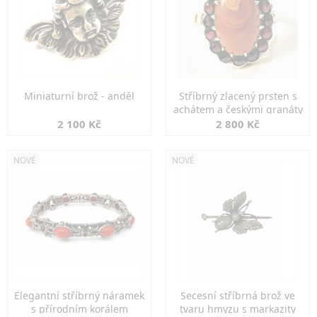
Miniaturní brož - anděl
Stříbrný zlacený prsten s
achátem a českými granáty
2 100 Kč
2 800 Kč
NOVÉ
NOVÉ
Elegantní stříbrný náramek
Secesní stříbrná brož ve
s přírodním korálem
tvaru hmyzu s markazity