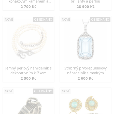
koňakovým kamenem a
brilianty a perlou
markazity
2 700 Kč
28 900 Kč
NOVÉ
OBJEDNÁNO
NOVÉ
OBJEDNÁNO
Jemný perlový náhrdelník s
Stříbrný prvorepublikový
dekorativním klíčkem
náhrdelník s modrým
spinelem
2 300 Kč
2 600 Kč
NOVÉ
OBJEDNÁNO
NOVÉ