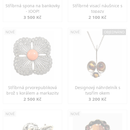
Stříbrná spona na bankovky
Stříbrné visací náušnice s
- JOOP!
topazy
3 500 Kč
2 100 Kč
NOVÉ
NOVÉ
OBJEDNÁNO
Stříbrná prvorepubliková
Designový náhrdelník s
brož s korálem a markazity
tygřím okem
2 500 Kč
3 200 Kč
NOVÉ
NOVÉ