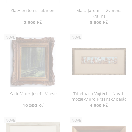
Zlatý prsten s rubínem
Mára Jaromír - Zvlněná
krajina
2 900 Kč
3 000 Kč
NOVÉ
NOVÉ
Kadeřábek Josef - V lese
Tittelbach Vojtěch - Návrh
mozaiky pro Hrzánský palác
10 500 Kč
4 900 Kč
NOVÉ
NOVÉ