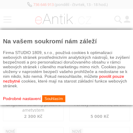
736 646 913
(pondělí - čtvrtek, 13 - 18 hod.)
KATEGORIE
Na vašem soukromí nám záleží
NOVÉ
NOVÉ
Firma STUDIO 1809, s.r.o., používá cookies k optimalizaci
webových stránek prostřednictvím analytických nástrojů, ke zvýšení
bezpečnosti a pro personalizaci doručovaného obsahu v rámci
webových stránek i cíleného marketingu mimo nich. Cookies jsou
uloženy v naprostém bezpečí vašeho prohlížeče a nedostane se k
nim nikdo, kdo nemá. Pokud nesouhlasíte, můžete
povolit pouze
nezbytné
cookies, které mají na starost základní funkce webových
stránek.
Podrobné nastavení
Souhlasím
Originální stříbrný prsten s
Perlový náhrdelník, 80 cm
ametystem
2 300 Kč
5 000 Kč
NOVÉ
NOVÉ