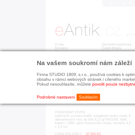
STA
O nás
Obchodní podmínky
Kontakty
Časté dotazy
Recenze
Ceník
Na vašem soukromí nám záleží
Detail položky
č. 183 166
Zla
Firma STUDIO 1809, s.r.o., používá cookies k optim
obsahu v rámci webových stránek i cíleného marke
Pokud nesouhlasíte, můžete
povolit pouze nezbytn
KATEGORIE
HISTORICKÉ OBDOB
brože
od r. 1940
Podrobné nastavení
Souhlasím
PODROBNÝ POPIS
zlatá brož ve tvaru mašle, kobaltově modrý smalt, 8
diamantových rout, Au btto 9,22 g/750/1000, Itálie,
kolem r. 1950, atest Puncovního úřadu; rozměry 4,5
x 2,3 cm
CENA POLOŽKY
47 500 Kč