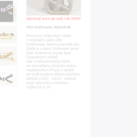
Správný kurs po celý rok 2026!
Otto Gutfreund, Námořník
Bronzová soška byla odlita
z originální sádry Otto
Gutfreunda, kterou posoudil doc.
Šetlík a v rámci limitované série
bylo zhotoveno pouze šest
číslovaných odlitků.
Jde o nerealizovaný návrh
na sochařskou výzdobu domu
Anglobanky v Praze a spadá
do Gutfreundova třetího tvůrčího
období (1920 - 1925) - období
nové věcnosti a civilismu.
Výška 24,4 cm.