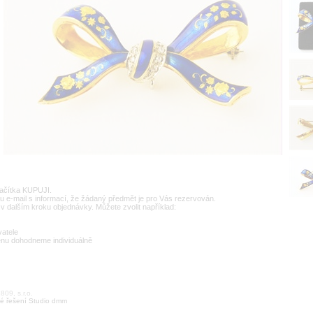
lačítka KUPUJI.
u e-mail s informací, že žádaný předmět je pro Vás rezervován.
v dalším kroku objednávky. Můžete zvolit například:
vatele
enu dohodneme individuálně
09, s.r.o.
é řešení Studio dmm