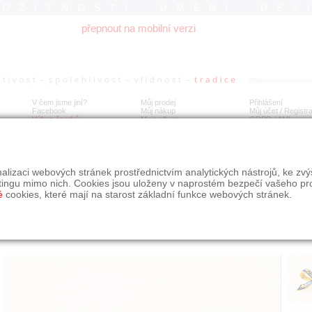
ROŽITNOSTI UMĚNÍ DES
přepnout na mobilní verzi
V čem jsme jiní?
Můj prodej
Přihlášení
Facebook
Můj nákup
Můj účet / Registr
Výkup šperků
Moje album
GDPR
/
AML
tá brož se smaltem a diamanty
alizaci webových stránek prostřednictvím analytických nástrojů, ke zv
tingu mimo nich. Cookies jsou uloženy v naprostém bezpečí vašeho pr
é
cookies, které mají na starost základní funkce webových stránek.
Í
MÍSTO EXPEDICE
Počet návštěv: 220
poslat příteli
Praha
uložit do alba
dotaz na prodejce