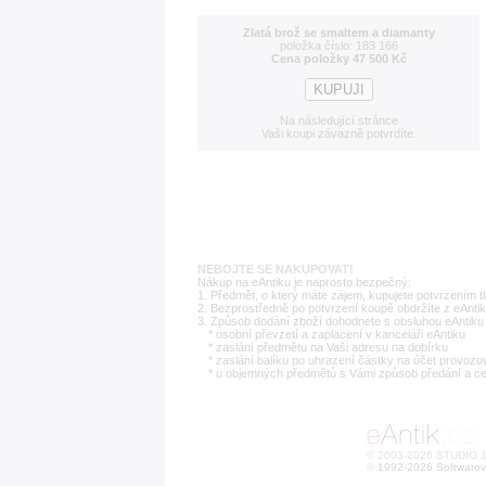
Zlatá brož se smaltem a diamanty
položka číslo: 183 166
Cena položky 47 500 Kč
Na následující stránce
Vaši koupi závazně potvrdíte.
NEBOJTE SE NAKUPOVAT!
Nákup na eAntiku je naprosto bezpečný:
1. Předmět, o který máte zájem, kupujete potvrzením t
2. Bezprostředně po potvrzení koupě obdržíte z eAntik
3. Způsob dodání zboží dohodnete s obsluhou eAntiku 
* osobní převzetí a zaplacení v kanceláři eAntiku
* zaslání předmětu na Vaši adresu na dobírku
* zaslání balíku po uhrazení částky na účet provozo
* u objemných předmětů s Vámi způsob předání a c
© 2003-2026 STUDIO 18
©
1992-2026 Softwarov