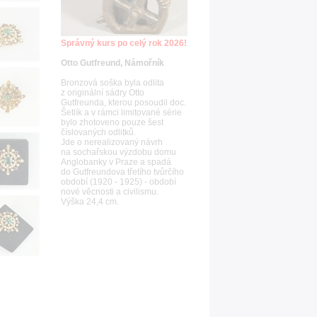
Správný kurs po celý rok 2026!
Otto Gutfreund, Námořník
Bronzová soška byla odlita
z originální sádry Otto
Gutfreunda, kterou posoudil doc.
Šetlík a v rámci limitované série
bylo zhotoveno pouze šest
číslovaných odlitků.
Jde o nerealizovaný návrh
na sochařskou výzdobu domu
Anglobanky v Praze a spadá
do Gutfreundova třetího tvůrčího
období (1920 - 1925) - období
nové věcnosti a civilismu.
Výška 24,4 cm.