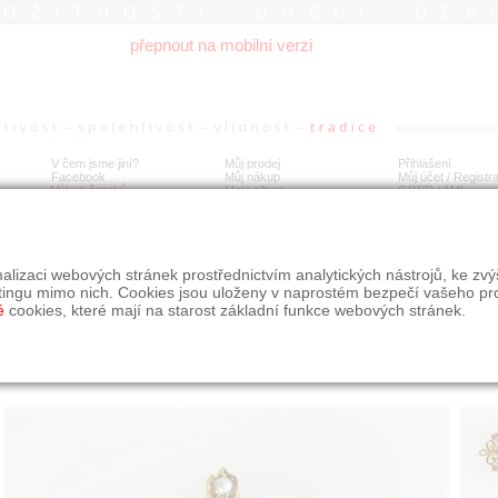
ROŽITNOSTI UMĚNÍ DES
přepnout na mobilní verzi
V čem jsme jiní?
Můj prodej
Přihlášení
Facebook
Můj nákup
Můj účet / Registr
Výkup šperků
Moje album
GDPR
/
AML
tá brož s turmalínem a perličkami
alizaci webových stránek prostřednictvím analytických nástrojů, ke zv
tingu mimo nich. Cookies jsou uloženy v naprostém bezpečí vašeho pr
é
cookies, které mají na starost základní funkce webových stránek.
Í
MÍSTO EXPEDICE
Počet návštěv: 172
poslat příteli
Praha
uložit do alba
dotaz na prodejce