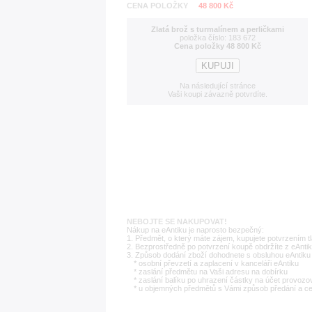
CENA POLOŽKY
48 800 Kč
Zlatá brož s turmalínem a perličkami
položka číslo: 183 672
Cena položky 48 800 Kč
Na následující stránce
Vaši koupi závazně potvrdíte.
NEBOJTE SE NAKUPOVAT!
Nákup na eAntiku je naprosto bezpečný:
1. Předmět, o který máte zájem, kupujete potvrzením t
2. Bezprostředně po potvrzení koupě obdržíte z eAntik
3. Způsob dodání zboží dohodnete s obsluhou eAntiku 
* osobní převzetí a zaplacení v kanceláři eAntiku
* zaslání předmětu na Vaši adresu na dobírku
* zaslání balíku po uhrazení částky na účet provozo
* u objemných předmětů s Vámi způsob předání a c