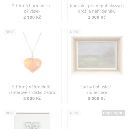
Stříbrná harmonika -
Konvolut prvorepublikových
přívěsek
broží a náhrdelníku
2 100 Kč
2 000 Kč
NOVÉ
NOVÉ
Stříbrný náhrdelník -
Suchý Bohuslav -
jantarové srdíčko Georg
Slunečnice
Kramer
2 000 Kč
3 000 Kč
NOVÉ
NOVÉ
OBJEDNÁNO