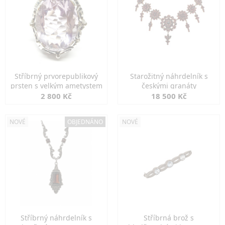
Stříbrný prvorepublikový
Starožitný náhrdelník s
prsten s velkým ametystem
českými granáty
2 800 Kč
18 500 Kč
NOVÉ
OBJEDNÁNO
NOVÉ
Stříbrný náhrdelník s
Stříbrná brož s