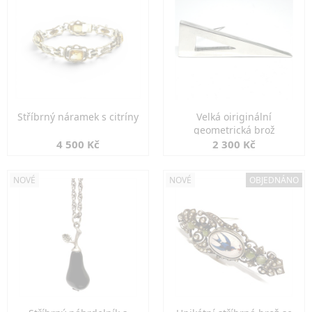
Stříbrný náramek s citríny
Velká oiriginální
geometrická brož
4 500 Kč
2 300 Kč
NOVÉ
NOVÉ
OBJEDNÁNO