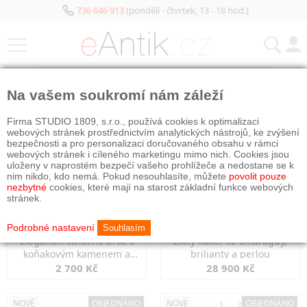
736 646 913
(pondělí - čtvrtek, 13 - 18 hod.)
KATEGORIE
Na vašem soukromí nám záleží
NOVÉ
NOVÉ
OBJEDNÁNO
Firma STUDIO 1809, s.r.o., používá cookies k optimalizaci
webových stránek prostřednictvím analytických nástrojů, ke zvýšení
bezpečnosti a pro personalizaci doručovaného obsahu v rámci
webových stránek i cíleného marketingu mimo nich. Cookies jsou
uloženy v naprostém bezpečí vašeho prohlížeče a nedostane se k
nim nikdo, kdo nemá. Pokud nesouhlasíte, můžete
povolit pouze
nezbytné
cookies, které mají na starost základní funkce webových
stránek.
Podrobné nastavení
Souhlasím
Elegantní stříbrná brož s
Zlatý kolier se smaragdy,
koňakovým kamenem a
brilianty a perlou
markazity
2 700 Kč
28 900 Kč
NOVÉ
OBJEDNÁNO
NOVÉ
OBJEDNÁNO