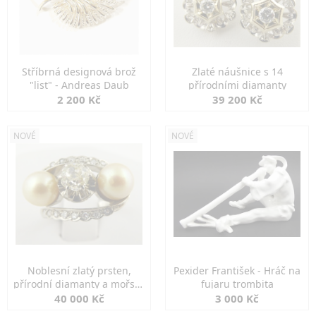
Stříbrná designová brož
Zlaté náušnice s 14
"list" - Andreas Daub
přírodními diamanty
2 200 Kč
39 200 Kč
NOVÉ
NOVÉ
Noblesní zlatý prsten,
Pexider František - Hráč na
přírodní diamanty a mořské
fujaru trombita
perly
40 000 Kč
3 000 Kč