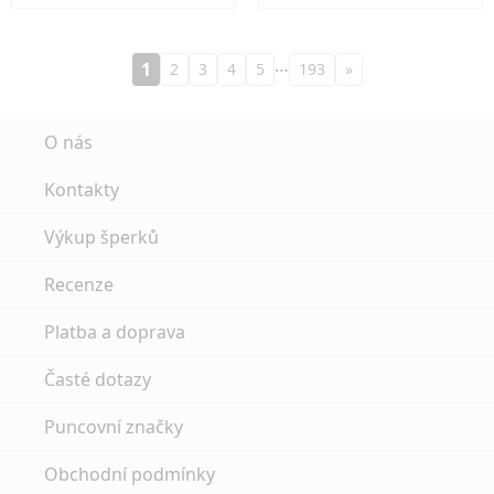
…
1
2
3
4
5
193
»
O nás
Kontakty
Výkup šperků
Recenze
Platba a doprava
Časté dotazy
Puncovní značky
Obchodní podmínky