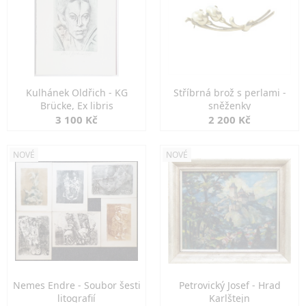
Kulhánek Oldřich - KG
Stříbrná brož s perlami -
Brücke, Ex libris
sněženky
3 100 Kč
2 200 Kč
NOVÉ
NOVÉ
Nemes Endre - Soubor šesti
Petrovický Josef - Hrad
litografií
Karlštejn