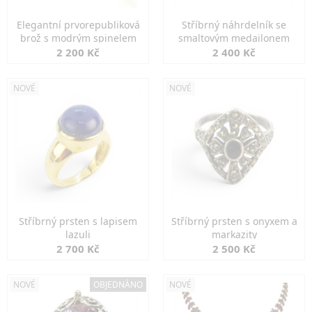
Elegantní prvorepubliková
Stříbrný náhrdelník se
brož s modrým spinelem
smaltovým medailonem
2 200 Kč
2 400 Kč
NOVÉ
NOVÉ
Stříbrný prsten s lapisem
Stříbrný prsten s onyxem a
lazuli
markazity
2 700 Kč
2 500 Kč
NOVÉ
OBJEDNÁNO
NOVÉ