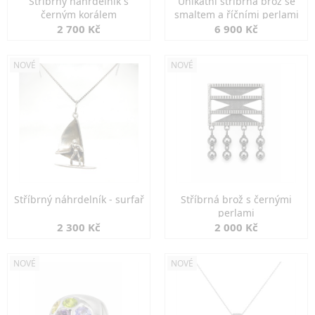
Stříbrný náhrdelník s
Unikátní stříbrná brož se
černým korálem
smaltem a říčními perlami
2 700 Kč
6 900 Kč
NOVÉ
NOVÉ
Stříbrný náhrdelník - surfař
Stříbrná brož s černými
perlami
2 300 Kč
2 000 Kč
NOVÉ
NOVÉ