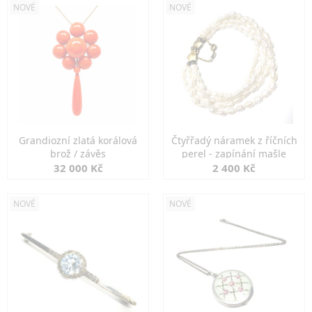
NOVÉ
NOVÉ
Grandiozní zlatá korálová
Čtyřřadý náramek z říčních
brož / závěs
perel - zapínání mašle
32 000 Kč
2 400 Kč
NOVÉ
NOVÉ