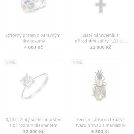
Stříbrný prsten s barevnými
Zlatý náhrdelník s
drahokamy
přírodními safíry 1,00 ct a
diamanty
4 000 Kč
22 000 Kč
NOVÉ
NOVÉ
0,75 ct Zlatý solitérní prsten
Secesní stříbrná brož ve
s přírodním diamantem
tvaru hmyzu s markazity
32 000 Kč
6 300 Kč