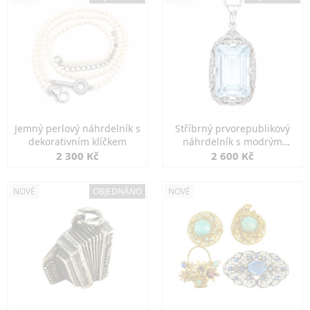
Jemný perlový náhrdelník s
Stříbrný prvorepublikový
dekorativním klíčkem
náhrdelník s modrým
spinelem
2 300 Kč
2 600 Kč
NOVÉ
OBJEDNÁNO
NOVÉ