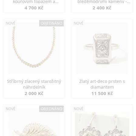
kouřovým topazem a
bleděmodrými kameny -
markazity
jemná elegance
4 700 Kč
2 400 Kč
NOVÉ
OBJEDNÁNO
NOVÉ
Stříbrný zlacený starožitný
Zlatý art-deco prsten s
náhrdelník
diamantem
2 000 Kč
11 500 Kč
NOVÉ
OBJEDNÁNO
NOVÉ