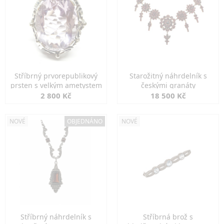
Stříbrný prvorepublikový
Starožitný náhrdelník s
prsten s velkým ametystem
českými granáty
2 800 Kč
18 500 Kč
NOVÉ
OBJEDNÁNO
NOVÉ
Stříbrný náhrdelník s
Stříbrná brož s