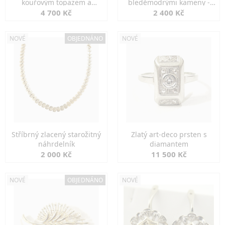
kouřovým topazem a
bleděmodrými kameny -
markazity
jemná elegance
4 700 Kč
2 400 Kč
NOVÉ
OBJEDNÁNO
NOVÉ
Stříbrný zlacený starožitný
Zlatý art-deco prsten s
náhrdelník
diamantem
2 000 Kč
11 500 Kč
NOVÉ
OBJEDNÁNO
NOVÉ