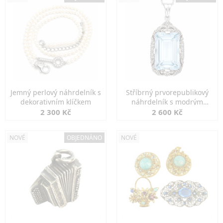
Jemný perlový náhrdelník s
Stříbrný prvorepublikový
dekorativním klíčkem
náhrdelník s modrým
spinelem
2 300 Kč
2 600 Kč
NOVÉ
OBJEDNÁNO
NOVÉ