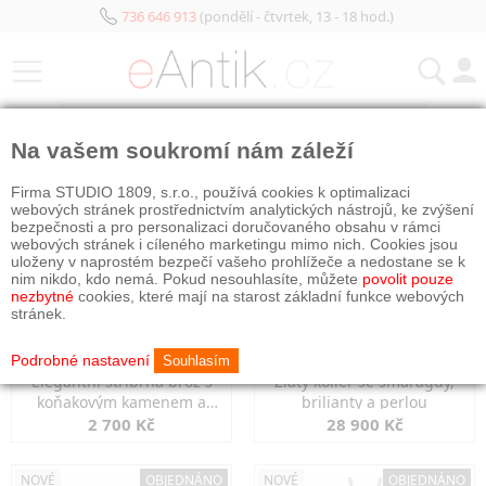
736 646 913
(pondělí - čtvrtek, 13 - 18 hod.)
KATEGORIE
Na vašem soukromí nám záleží
NOVÉ
OBJEDNÁNO
NOVÉ
OBJEDNÁNO
Firma STUDIO 1809, s.r.o., používá cookies k optimalizaci
webových stránek prostřednictvím analytických nástrojů, ke zvýšení
bezpečnosti a pro personalizaci doručovaného obsahu v rámci
webových stránek i cíleného marketingu mimo nich. Cookies jsou
uloženy v naprostém bezpečí vašeho prohlížeče a nedostane se k
nim nikdo, kdo nemá. Pokud nesouhlasíte, můžete
povolit pouze
nezbytné
cookies, které mají na starost základní funkce webových
stránek.
Podrobné nastavení
Souhlasím
Elegantní stříbrná brož s
Zlatý kolier se smaragdy,
koňakovým kamenem a
brilianty a perlou
markazity
2 700 Kč
28 900 Kč
NOVÉ
OBJEDNÁNO
NOVÉ
OBJEDNÁNO