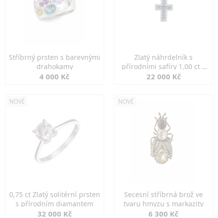
Stříbrný prsten s barevnými
Zlatý náhrdelník s
drahokamy
přírodními safíry 1,00 ct a
diamanty
4 000 Kč
22 000 Kč
NOVÉ
NOVÉ
0,75 ct Zlatý solitérní prsten
Secesní stříbrná brož ve
s přírodním diamantem
tvaru hmyzu s markazity
32 000 Kč
6 300 Kč