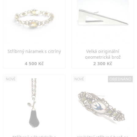
Stříbrný náramek s citríny
Velká oiriginální
geometrická brož
4 500 Kč
2 300 Kč
NOVÉ
NOVÉ
OBJEDNÁNO