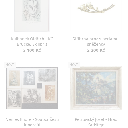
Kulhánek Oldřich - KG
Stříbrná brož s perlami -
Brücke, Ex libris
sněženky
3 100 Kč
2 200 Kč
NOVÉ
NOVÉ
Nemes Endre - Soubor šesti
Petrovický Josef - Hrad
litografií
Karlštejn