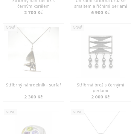
Stříbrný náhrdelník s
Unikátní stříbrná brož se
černým korálem
smaltem a říčními perlami
2 700 Kč
6 900 Kč
NOVÉ
NOVÉ
Stříbrný náhrdelník - surfař
Stříbrná brož s černými
perlami
2 300 Kč
2 000 Kč
NOVÉ
NOVÉ