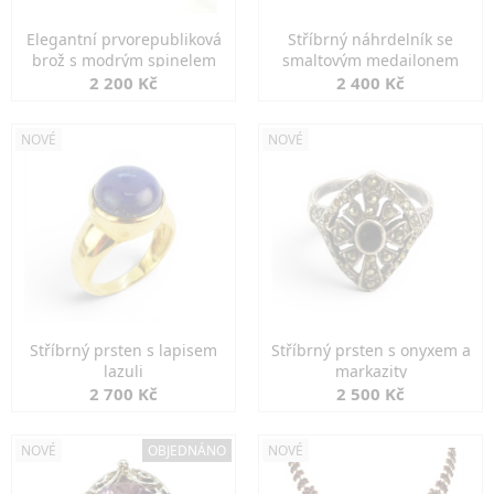
Elegantní prvorepubliková
Stříbrný náhrdelník se
brož s modrým spinelem
smaltovým medailonem
2 200 Kč
2 400 Kč
NOVÉ
NOVÉ
Stříbrný prsten s lapisem
Stříbrný prsten s onyxem a
lazuli
markazity
2 700 Kč
2 500 Kč
NOVÉ
OBJEDNÁNO
NOVÉ