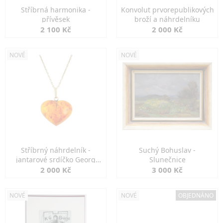
Stříbrná harmonika -
Konvolut prvorepublikových
přívěsek
broží a náhrdelníku
2 100 Kč
2 000 Kč
NOVÉ
NOVÉ
Stříbrný náhrdelník -
Suchý Bohuslav -
jantarové srdíčko Georg
Slunečnice
Kramer
2 000 Kč
3 000 Kč
NOVÉ
NOVÉ
OBJEDNÁNO