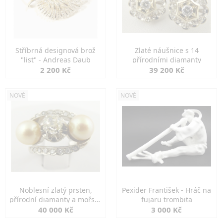
Stříbrná designová brož
Zlaté náušnice s 14
"list" - Andreas Daub
přírodními diamanty
2 200 Kč
39 200 Kč
NOVÉ
NOVÉ
Noblesní zlatý prsten,
Pexider František - Hráč na
přírodní diamanty a mořské
fujaru trombita
perly
40 000 Kč
3 000 Kč