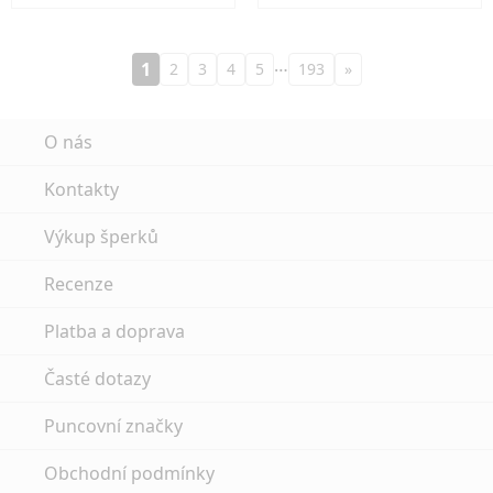
…
1
2
3
4
5
193
»
O nás
Kontakty
Výkup šperků
Recenze
Platba a doprava
Časté dotazy
Puncovní značky
Obchodní podmínky