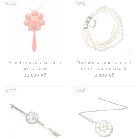
NOVÉ
NOVÉ
Grandiozní zlatá korálová
Čtyřřadý náramek z říčních
brož / závěs
perel - zapínání mašle
32 000 Kč
2 400 Kč
NOVÉ
NOVÉ