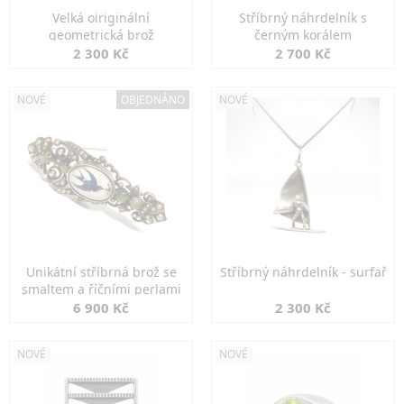
Velká oiriginální
Stříbrný náhrdelník s
geometrická brož
černým korálem
2 300 Kč
2 700 Kč
NOVÉ
OBJEDNÁNO
NOVÉ
Unikátní stříbrná brož se
Stříbrný náhrdelník - surfař
smaltem a říčními perlami
6 900 Kč
2 300 Kč
NOVÉ
NOVÉ