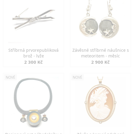
Stříbrná prvorepubliková
Závěsné stříbrné náušnice s
brož - lyže
meteoritem - měsíc
2 300 Kč
2 900 Kč
NOVÉ
NOVÉ