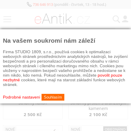
736 646 913
(pondělí - čtvrtek, 13 - 18 hod.)
KATEGORIE
Na vašem soukromí nám záleží
NOVÉ
NOVÉ
Firma STUDIO 1809, s.r.o., používá cookies k optimalizaci
webových stránek prostřednictvím analytických nástrojů, ke zvýšení
bezpečnosti a pro personalizaci doručovaného obsahu v rámci
webových stránek i cíleného marketingu mimo nich. Cookies jsou
uloženy v naprostém bezpečí vašeho prohlížeče a nedostane se k
nim nikdo, kdo nemá. Pokud nesouhlasíte, můžete
povolit pouze
nezbytné
cookies, které mají na starost základní funkce webových
stránek.
Podrobné nastavení
Souhlasím
Stříbrný flakon
Stříbrný prsten s oranžovým
kamenem
2 500 Kč
2 100 Kč
NOVÉ
NOVÉ
OBJEDNÁNO