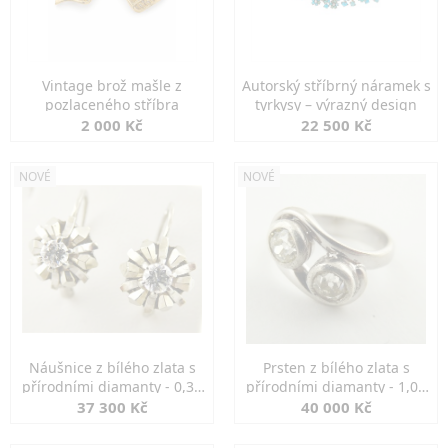
Vintage brož mašle z
Autorský stříbrný náramek s
pozlaceného stříbra
tyrkysy – výrazný design
2 000 Kč
22 500 Kč
NOVÉ
NOVÉ
Náušnice z bílého zlata s
Prsten z bílého zlata s
přírodními diamanty - 0,30
přírodními diamanty - 1,00
ct
ct
37 300 Kč
40 000 Kč