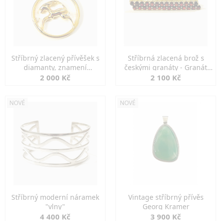
Stříbrný zlacený přívěšek s
Stříbrná zlacená brož s
diamanty, znamení
českými granáty - Granát
KOZOROH
Turnov
2 000 Kč
2 100 Kč
NOVÉ
NOVÉ
Stříbrný moderní náramek
Vintage stříbrný přívěs
"vlny"
Georg Kramer
4 400 Kč
3 900 Kč