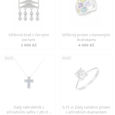
Stříbrná brož s černými
Stříbrný prsten s barevnými
perlami
drahokamy
2 000 Kč
4 000 Kč
NOVÉ
NOVÉ
Zlatý náhrdelník s
0,75 ct Zlatý solitérní prsten
přírodními safíry 1,00 ct a
s přírodním diamantem