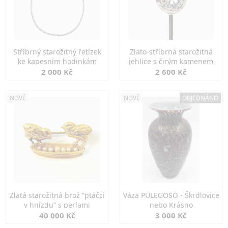
Stříbrný starožitný řetízek
Zlato-stříbrná starožitná
ke kapesním hodinkám
jehlice s čirým kamenem
2 000 Kč
2 600 Kč
NOVÉ
NOVÉ
OBJEDNÁNO
Zlatá starožitná brož “ptáčci
Váza PULEGOSO - Škrdlovice
v hnízdu” s perlami
nebo Krásno
40 000 Kč
3 000 Kč