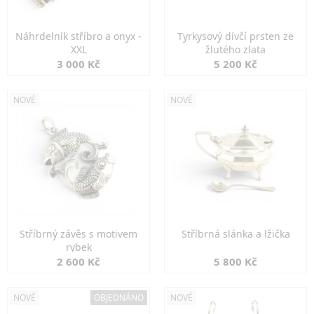
Náhrdelník stříbro a onyx -
Tyrkysový dívčí prsten ze
XXL
žlutého zlata
3 000 Kč
5 200 Kč
NOVÉ
NOVÉ
Stříbrný závěs s motivem
Stříbrná slánka a lžička
rybek
2 600 Kč
5 800 Kč
NOVÉ
OBJEDNÁNO
NOVÉ