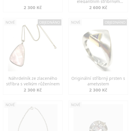
elegantním stříbrným
zapínáním
2 300 Kč
2 600 Kč
NOVÉ
OBJEDNÁNO
NOVÉ
OBJEDNÁNO
Náhrdelník ze zlaceného
Originální stříbrný prsten s
stříbra s velkým růženínem
ametystem
2 300 Kč
2 300 Kč
NOVÉ
NOVÉ