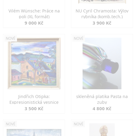
Vilém Wünsche: Práce na
NU Cyril Chramosta: Výlov
poli (XL formát)
rybníka (komb.tech.)
9 000 Kč
3 900 Kč
NOVÉ
NOVÉ
Jindřich Otipka:
skleněná platika Pasta na
Expresionistická vesnice
zuby
3 500 Kč
4 800 Kč
NOVÉ
NOVÉ