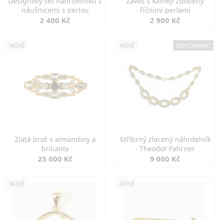
Designový set náhrdelníku s
Závěs s kamejí zdobený
náušnicemi s perlou
říčními perlami
2 400 Kč
2 900 Kč
NOVÉ
NOVÉ
OBJEDNÁNO
Zlatá brož s almandiny a
Stříbrný zlacený náhrdelník
brilianty
- Theodor Fahrner
25 000 Kč
9 000 Kč
NOVÉ
NOVÉ