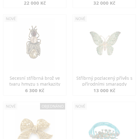
diamanty
22 000 Kč
32 000 Kč
NOVÉ
NOVÉ
Secesní stříbrná brož ve
Stříbrný pozlacený přívěs s
tvaru hmyzu s markazity
přírodními smaragdy
6 300 Kč
13 000 Kč
NOVÉ
OBJEDNÁNO
NOVÉ