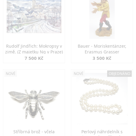
Rudolf Jindřich: Mokropsy v
Bauer - Moriskentänzer,
zimě. (Z majetku Ng v Praze)
Erasmus Grasser
7 500 Kč
3 500 Kč
NOVÉ
NOVÉ
OBJEDNÁNO
Stříbrná brož - včela
Perlový náhrdelník s