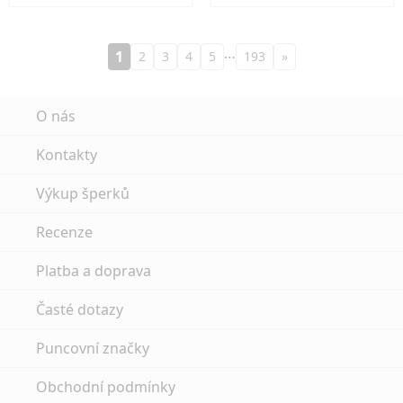
…
1
2
3
4
5
193
»
O nás
Kontakty
Výkup šperků
Recenze
Platba a doprava
Časté dotazy
Puncovní značky
Obchodní podmínky