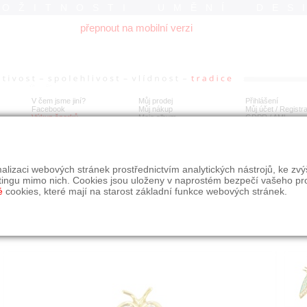
ROŽITNOSTI UMĚNÍ DES
přepnout na mobilní verzi
V čem jsme jiní?
Můj prodej
Přihlášení
Facebook
Můj nákup
Můj účet / Registr
Výkup šperků
Moje album
GDPR
/
AML
tá brož - moucha
alizaci webových stránek prostřednictvím analytických nástrojů, ke zv
tingu mimo nich. Cookies jsou uloženy v naprostém bezpečí vašeho pr
é
cookies, které mají na starost základní funkce webových stránek.
Í
MÍSTO EXPEDICE
Počet návštěv: 183
poslat příteli
Praha
uložit do alba
dotaz na prodejce