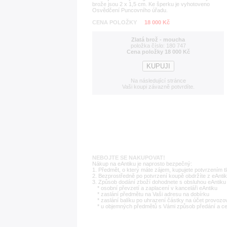
brože jsou 2 x 1,5 cm. Ke šperku je vyhotoveno
Osvědčení Puncovního úřadu.
CENA POLOŽKY
18 000 Kč
Zlatá brož - moucha
položka číslo: 180 747
Cena položky 18 000 Kč
Na následující stránce
Vaši koupi závazně potvrdíte.
NEBOJTE SE NAKUPOVAT!
Nákup na eAntiku je naprosto bezpečný:
1. Předmět, o který máte zájem, kupujete potvrzením t
2. Bezprostředně po potvrzení koupě obdržíte z eAntik
3. Způsob dodání zboží dohodnete s obsluhou eAntiku 
* osobní převzetí a zaplacení v kanceláři eAntiku
* zaslání předmětu na Vaši adresu na dobírku
* zaslání balíku po uhrazení částky na účet provozo
* u objemných předmětů s Vámi způsob předání a c