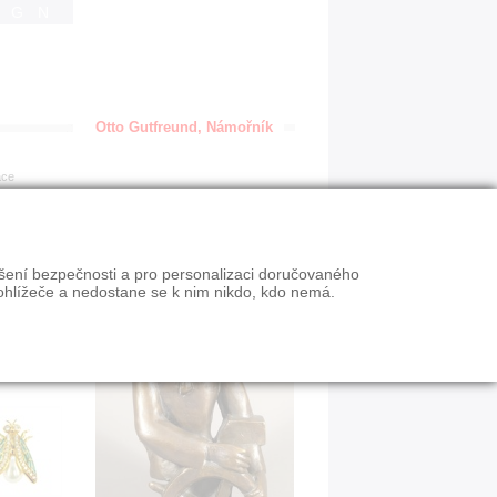
IGN
Otto Gutfreund, Námořník
ace
ýšení bezpečnosti a pro personalizaci doručovaného
ohlížeče a nedostane se k nim nikdo, kdo nemá.