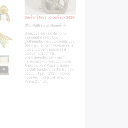
Správný kurs po celý rok 2026!
Otto Gutfreund, Námořník
Bronzová soška byla odlita
z originální sádry Otto
Gutfreunda, kterou posoudil doc.
Šetlík a v rámci limitované série
bylo zhotoveno pouze šest
číslovaných odlitků.
Jde o nerealizovaný návrh
na sochařskou výzdobu domu
Anglobanky v Praze a spadá
do Gutfreundova třetího tvůrčího
období (1920 - 1925) - období
nové věcnosti a civilismu.
Výška 24,4 cm.