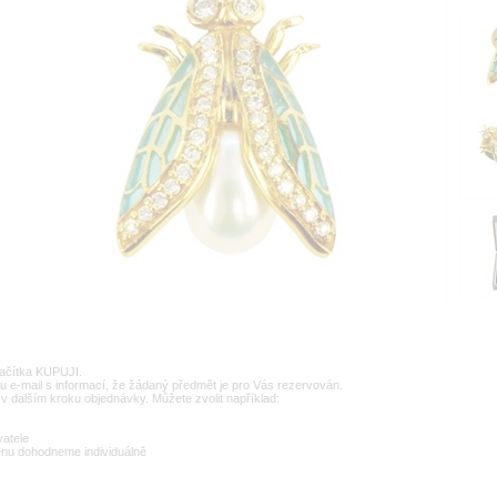
lačítka KUPUJI.
u e-mail s informací, že žádaný předmět je pro Vás rezervován.
v dalším kroku objednávky. Můžete zvolit například:
vatele
enu dohodneme individuálně