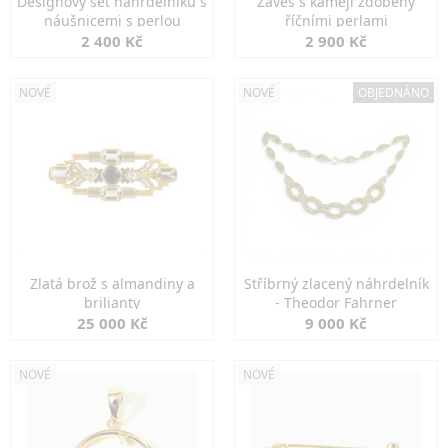
Designový set náhrdelníku s
Závěs s kamejí zdobený
náušnicemi s perlou
říčními perlami
2 400 Kč
2 900 Kč
NOVÉ
NOVÉ
OBJEDNÁNO
Zlatá brož s almandiny a
Stříbrný zlacený náhrdelník
brilianty
- Theodor Fahrner
25 000 Kč
9 000 Kč
NOVÉ
NOVÉ