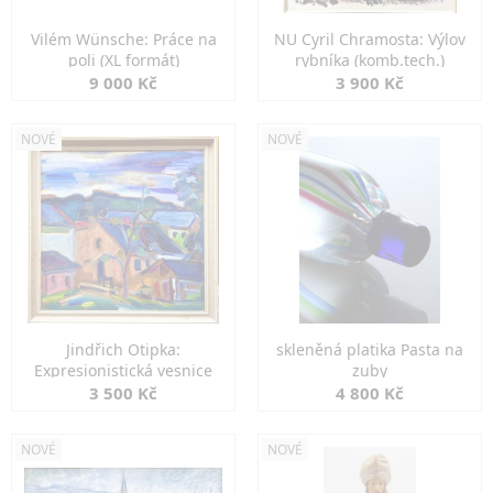
Vilém Wünsche: Práce na
NU Cyril Chramosta: Výlov
poli (XL formát)
rybníka (komb.tech.)
9 000 Kč
3 900 Kč
NOVÉ
NOVÉ
Jindřich Otipka:
skleněná platika Pasta na
Expresionistická vesnice
zuby
3 500 Kč
4 800 Kč
NOVÉ
NOVÉ