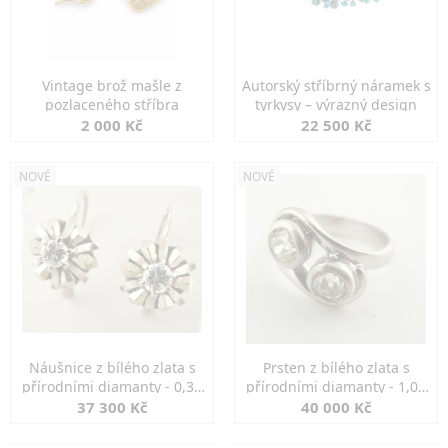
Vintage brož mašle z
Autorský stříbrný náramek s
pozlaceného stříbra
tyrkysy – výrazný design
2 000 Kč
22 500 Kč
NOVÉ
NOVÉ
Náušnice z bílého zlata s
Prsten z bílého zlata s
přírodními diamanty - 0,30
přírodními diamanty - 1,00
ct
ct
37 300 Kč
40 000 Kč