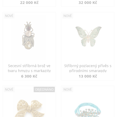
diamanty
22 000 Kč
32 000 Kč
NOVÉ
NOVÉ
Secesní stříbrná brož ve
Stříbrný pozlacený přívěs s
tvaru hmyzu s markazity
přírodními smaragdy
6 300 Kč
13 000 Kč
NOVÉ
OBJEDNÁNO
NOVÉ