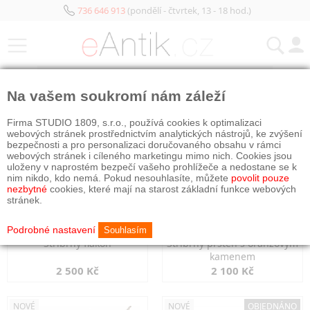
736 646 913
(pondělí - čtvrtek, 13 - 18 hod.)
KATEGORIE
Na vašem soukromí nám záleží
NOVÉ
NOVÉ
Firma STUDIO 1809, s.r.o., používá cookies k optimalizaci
webových stránek prostřednictvím analytických nástrojů, ke zvýšení
bezpečnosti a pro personalizaci doručovaného obsahu v rámci
webových stránek i cíleného marketingu mimo nich. Cookies jsou
uloženy v naprostém bezpečí vašeho prohlížeče a nedostane se k
nim nikdo, kdo nemá. Pokud nesouhlasíte, můžete
povolit pouze
nezbytné
cookies, které mají na starost základní funkce webových
stránek.
Podrobné nastavení
Souhlasím
Stříbrný flakon
Stříbrný prsten s oranžovým
kamenem
2 500 Kč
2 100 Kč
NOVÉ
NOVÉ
OBJEDNÁNO