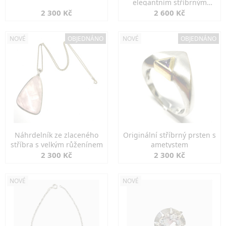
elegantním stříbrným
zapínáním
2 300 Kč
2 600 Kč
NOVÉ
OBJEDNÁNO
NOVÉ
OBJEDNÁNO
Náhrdelník ze zlaceného
Originální stříbrný prsten s
stříbra s velkým růženínem
ametystem
2 300 Kč
2 300 Kč
NOVÉ
NOVÉ