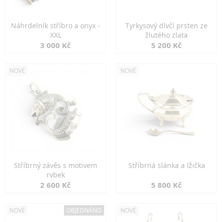
Náhrdelník stříbro a onyx -
Tyrkysový dívčí prsten ze
XXL
žlutého zlata
3 000 Kč
5 200 Kč
NOVÉ
NOVÉ
Stříbrný závěs s motivem
Stříbrná slánka a lžička
rybek
2 600 Kč
5 800 Kč
NOVÉ
OBJEDNÁNO
NOVÉ