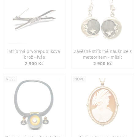
Stříbrná prvorepubliková
Závěsné stříbrné náušnice s
brož - lyže
meteoritem - měsíc
2 300 Kč
2 900 Kč
NOVÉ
NOVÉ