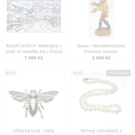
Rudolf Jindřich: Mokropsy v
Bauer - Moriskentänzer,
zimě. (Z majetku Ng v Praze)
Erasmus Grasser
7 500 Kč
3 500 Kč
NOVÉ
NOVÉ
OBJEDNÁNO
Stříbrná brož - včela
Perlový náhrdelník s