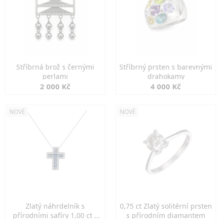
Stříbrná brož s černými
Stříbrný prsten s barevnými
perlami
drahokamy
2 000 Kč
4 000 Kč
NOVÉ
NOVÉ
Zlatý náhrdelník s
0,75 ct Zlatý solitérní prsten
přírodními safíry 1,00 ct a
s přírodním diamantem