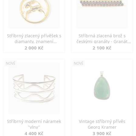
Stříbrný zlacený přívěšek s
Stříbrná zlacená brož s
diamanty, znamení
českými granáty - Granát
KOZOROH
Turnov
2 000 Kč
2 100 Kč
NOVÉ
NOVÉ
Stříbrný moderní náramek
Vintage stříbrný přívěs
"vlny"
Georg Kramer
4 400 Kč
3 900 Kč