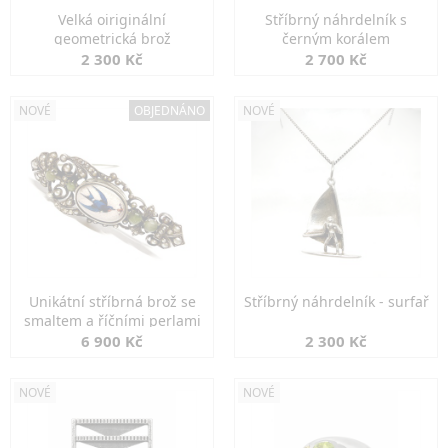
Velká oiriginální
Stříbrný náhrdelník s
geometrická brož
černým korálem
2 300 Kč
2 700 Kč
NOVÉ
OBJEDNÁNO
NOVÉ
Unikátní stříbrná brož se
Stříbrný náhrdelník - surfař
smaltem a říčními perlami
6 900 Kč
2 300 Kč
NOVÉ
NOVÉ