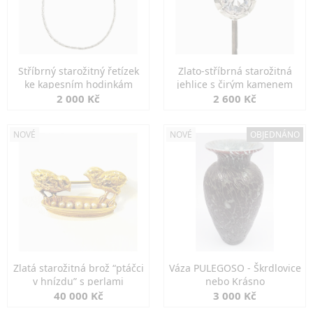
Stříbrný starožitný řetízek
Zlato-stříbrná starožitná
ke kapesním hodinkám
jehlice s čirým kamenem
2 000 Kč
2 600 Kč
NOVÉ
NOVÉ
OBJEDNÁNO
Zlatá starožitná brož “ptáčci
Váza PULEGOSO - Škrdlovice
v hnízdu” s perlami
nebo Krásno
40 000 Kč
3 000 Kč