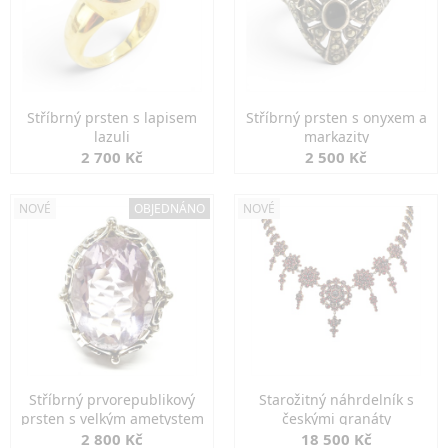
Stříbrný prsten s lapisem
Stříbrný prsten s onyxem a
lazuli
markazity
2 700 Kč
2 500 Kč
NOVÉ
OBJEDNÁNO
NOVÉ
Stříbrný prvorepublikový
Starožitný náhrdelník s
prsten s velkým ametystem
českými granáty
2 800 Kč
18 500 Kč