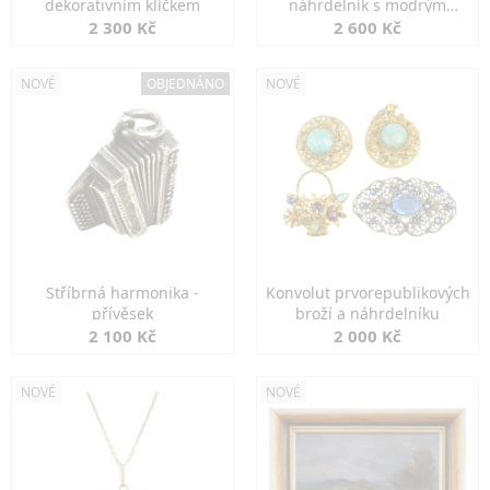
dekorativním klíčkem
náhrdelník s modrým
spinelem
2 300 Kč
2 600 Kč
NOVÉ
OBJEDNÁNO
NOVÉ
Stříbrná harmonika -
Konvolut prvorepublikových
přívěsek
broží a náhrdelníku
2 100 Kč
2 000 Kč
NOVÉ
NOVÉ