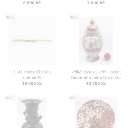
8 800 Kč
7 000 Kč
NOVÉ
NOVÉ
Zlatá secesní brož s
Velká váza s víkem - pečeť
diamanty
Daoguang nebo Qianlong
19 000 Kč
43 700 Kč
NOVÉ
NOVÉ