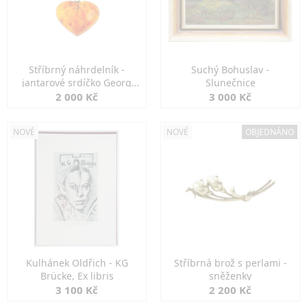
Stříbrný náhrdelník -
Suchý Bohuslav -
jantarové srdíčko Georg
Slunečnice
Kramer
2 000 Kč
3 000 Kč
NOVÉ
NOVÉ
OBJEDNÁNO
Kulhánek Oldřich - KG
Stříbrná brož s perlami -
Brücke, Ex libris
sněženky
3 100 Kč
2 200 Kč