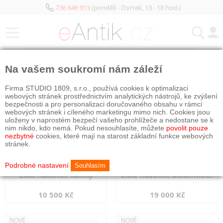
736 646 913
(pondělí - čtvrtek, 13 - 18 hod.)
KATEGORIE
Na vašem soukromí nám záleží
NOVÉ
NOVÉ
Firma STUDIO 1809, s.r.o., používá cookies k optimalizaci
webových stránek prostřednictvím analytických nástrojů, ke zvýšení
bezpečnosti a pro personalizaci doručovaného obsahu v rámci
webových stránek i cíleného marketingu mimo nich. Cookies jsou
uloženy v naprostém bezpečí vašeho prohlížeče a nedostane se k
nim nikdo, kdo nemá. Pokud nesouhlasíte, můžete
povolit pouze
nezbytné
cookies, které mají na starost základní funkce webových
stránek.
Podrobné nastavení
Souhlasím
Zlaté náušnice kuličky
Zlaté náušnice biedermeier
10 500 Kč
19 000 Kč
NOVÉ
NOVÉ