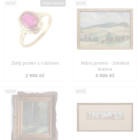
NOVÉ
OBJEDNÁNO
NOVÉ
Zlatý prsten s rubínem
Mára Jaromír - Zvlněná
krajina
2 900 Kč
3 000 Kč
NOVÉ
NOVÉ