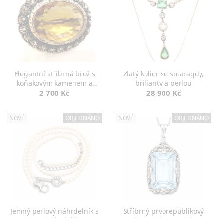
Elegantní stříbrná brož s
Zlatý kolier se smaragdy,
koňakovým kamenem a
brilianty a perlou
markazity
2 700 Kč
28 900 Kč
NOVÉ
OBJEDNÁNO
NOVÉ
OBJEDNÁNO
Jemný perlový náhrdelník s
Stříbrný prvorepublikový