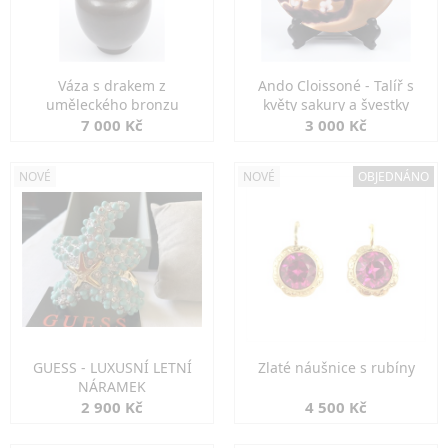
Váza s drakem z
Ando Cloissoné - Talíř s
uměleckého bronzu
květy sakury a švestky
7 000 Kč
3 000 Kč
NOVÉ
NOVÉ
OBJEDNÁNO
GUESS - LUXUSNÍ LETNÍ
Zlaté náušnice s rubíny
NÁRAMEK
2 900 Kč
4 500 Kč