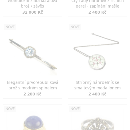
Grandiozní zlatá korálová
Čtyřřadý náramek z říčních
brož / závěs
perel - zapínání mašle
32 000 Kč
2 400 Kč
NOVÉ
NOVÉ
Elegantní prvorepubliková
Stříbrný náhrdelník se
brož s modrým spinelem
smaltovým medailonem
2 200 Kč
2 400 Kč
NOVÉ
NOVÉ