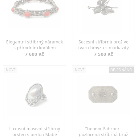
Elegantní stříbrný náramek
Secesní stříbrná brož ve
s přírodním korálem
tvaru hmyzu s markazity
7 600 Kč
7 500 Kč
NOVÉ
NOVÉ
OBJEDNÁNO
Luxusní masivní stříbrný
Theodor Fahrner -
prsten s perlou Mabé
pozlacená stříbrná brož