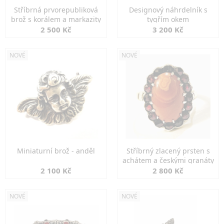
Stříbrná prvorepubliková
Designový náhrdelník s
brož s korálem a markazity
tygřím okem
2 500 Kč
3 200 Kč
NOVÉ
NOVÉ
Miniaturní brož - anděl
Stříbrný zlacený prsten s
achátem a českými granáty
2 100 Kč
2 800 Kč
NOVÉ
NOVÉ