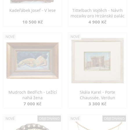
Kadeřábek Josef - V lese
Tittelbach Vojtěch - Návrh
mozaiky pro Hrzánský palác
10 500 Kč
4 900 Kč
NOVÉ
NOVÉ
Mudroch Bedřich - Ležící
Skála Karel - Porte
nahá žena
Chaussée, Verdun
7 000 Kč
3 300 Kč
NOVÉ
OBJEDNÁNO
NOVÉ
OBJEDNÁNO