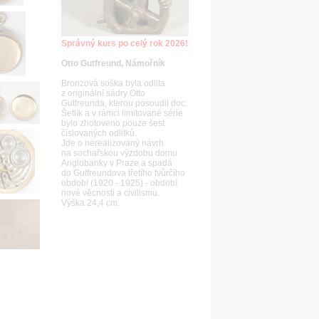
Správný kurs po celý rok 2026!
Otto Gutfreund, Námořník
Bronzová soška byla odlita
z originální sádry Otto
Gutfreunda, kterou posoudil doc.
Šetlík a v rámci limitované série
bylo zhotoveno pouze šest
číslovaných odlitků.
Jde o nerealizovaný návrh
na sochařskou výzdobu domu
Anglobanky v Praze a spadá
do Gutfreundova třetího tvůrčího
období (1920 - 1925) - období
nové věcnosti a civilismu.
Výška 24,4 cm.