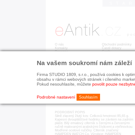
STA
O nás
Obchodní podmínky
Kontakty
Časté dotazy
Recenze
Ceník
Na vašem soukromí nám záleží
Detail položky
č. 181 970
Zla
Firma STUDIO 1809, s.r.o., používá cookies k optim
obsahu v rámci webových stránek i cíleného marke
Pokud nesouhlasíte, můžete
povolit pouze nezbytn
KATEGORIE
HISTORICKÉ OBDOB
ostatní
1890-1940
Podrobné nastavení
Souhlasím
PODROBNÝ POPIS
Silně zlacený žlutý kov. Celková hmotnost 85,65 g.
Kapesní dvouplášťové hodinky se závitem na zadním
plášti. Bílý emailový ciferník s černými a červenými
ručně malovanými arabskými číslicemi a vteřinovkou.
Modřené ocelové ručičky. Ciferník značený:
HAMPDEN WATCH Co. Výrobce: HAMPDEN