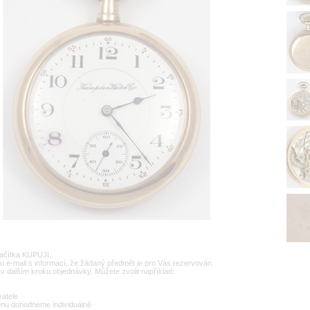
lačítka KUPUJI.
u e-mail s informací, že žádaný předmět je pro Vás rezervován.
v dalším kroku objednávky. Můžete zvolit například:
vatele
enu dohodneme individuálně