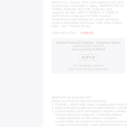
WATCH Co., Canton, Ohio, USA založený roku 1877.
Gravírovaný zadní plášť s nápisy: WARRANTED 20
YEARS, číslovaný 953 6796. Hodinový stroj
značený: No 108, SAFETY PINION 17 JEWELS
CANTON O a číslovaný 3171399. Funkční.
Vzhledem ke stáří hodinek bez záruky přesnosti
chodu a dlouhodobé funkčnosti. USA, Ohio, Canton
1916 - 1917. Průměr 50 mm.
CENA POLOŽKY
8 000 Kč
Zlacené kapesní hodinky - Hampden Watch
položka číslo: 181 970
Cena položky 8 000 Kč
Na následující stránce
Vaši koupi závazně potvrdíte.
NEBOJTE SE NAKUPOVAT!
Nákup na eAntiku je naprosto bezpečný:
1. Předmět, o který máte zájem, kupujete potvrzením t
2. Bezprostředně po potvrzení koupě obdržíte z eAntik
3. Způsob dodání zboží dohodnete s obsluhou eAntiku 
* osobní převzetí a zaplacení v kanceláři eAntiku
* zaslání předmětu na Vaši adresu na dobírku
* zaslání balíku po uhrazení částky na účet provozo
* u objemných předmětů s Vámi způsob předání a c