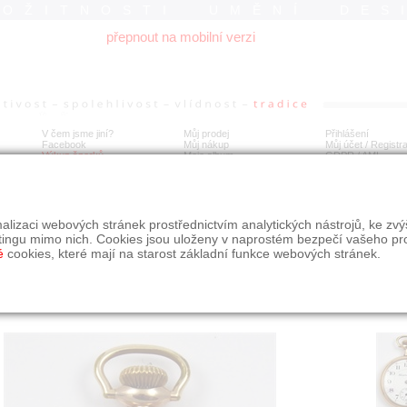
ROŽITNOSTI UMĚNÍ DES
přepnout na mobilní verzi
V čem jsme jiní?
Můj prodej
Přihlášení
Facebook
Můj nákup
Můj účet / Registr
Výkup šperků
Moje album
GDPR
/
AML
cené kapesní hodinky - Hampden Watch
alizaci webových stránek prostřednictvím analytických nástrojů, ke zv
tingu mimo nich. Cookies jsou uloženy v naprostém bezpečí vašeho pr
é
cookies, které mají na starost základní funkce webových stránek.
Í
MÍSTO EXPEDICE
Počet návštěv: 186
poslat příteli
Praha
uložit do alba
dotaz na prodejce