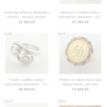
Autorský stříbrný náramek s
Náušnice z bílého zlata s
tyrkysy – výrazný design
přírodními diamanty - 0,30
ct
22 500 Kč
37 300 Kč
NOVÉ
NOVÉ
Prsten z bílého zlata s
Prsten se zlatou mincí Dos
přírodními diamanty - 1,00
Medio Pesos, rok 1945
ct
40 000 Kč
15 600 Kč
NOVÉ
NOVÉ