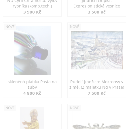
NU Cyril Chramosta: Výlov
Jindřich Otipka:
rybníka (komb.tech.)
Expresionistická vesnice
3 900 Kč
3 500 Kč
NOVÉ
NOVÉ
skleněná platika Pasta na
Rudolf Jindřich: Mokropsy v
zuby
zimě. (Z majetku Ng v Praze)
4 800 Kč
7 500 Kč
NOVÉ
NOVÉ