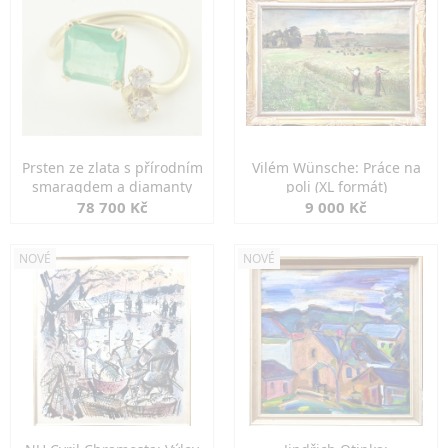
Prsten ze zlata s přírodním
Vilém Wünsche: Práce na
smaragdem a diamanty
poli (XL formát)
78 700 Kč
9 000 Kč
NOVÉ
NOVÉ