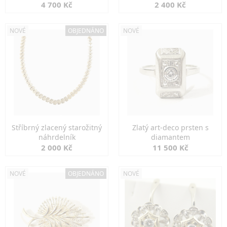
markazity
jemná elegance
4 700 Kč
2 400 Kč
NOVÉ
OBJEDNÁNO
NOVÉ
Stříbrný zlacený starožitný
Zlatý art-deco prsten s
náhrdelník
diamantem
2 000 Kč
11 500 Kč
NOVÉ
OBJEDNÁNO
NOVÉ