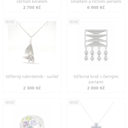
černým korálem
smaltem a říčními perlami
2 700 Kč
6 900 Kč
NOVÉ
NOVÉ
Stříbrný náhrdelník - surfař
Stříbrná brož s černými
perlami
2 300 Kč
2 000 Kč
NOVÉ
NOVÉ