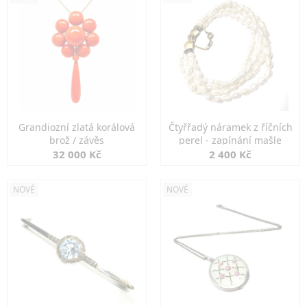
Grandiozní zlatá korálová
Čtyřřadý náramek z říčních
brož / závěs
perel - zapínání mašle
32 000 Kč
2 400 Kč
NOVÉ
NOVÉ