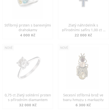
Stříbrný prsten s barevnými
Zlatý náhrdelník s
drahokamy
přírodními safíry 1,00 ct a
diamanty
4 000 Kč
22 000 Kč
NOVÉ
NOVÉ
0,75 ct Zlatý solitérní prsten
Secesní stříbrná brož ve
s přírodním diamantem
tvaru hmyzu s markazity
32 000 Kč
6 300 Kč