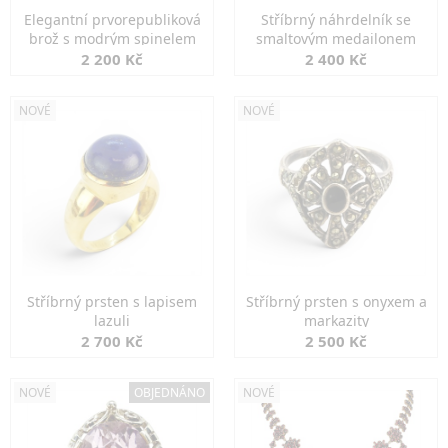
Elegantní prvorepubliková
Stříbrný náhrdelník se
brož s modrým spinelem
smaltovým medailonem
2 200 Kč
2 400 Kč
NOVÉ
NOVÉ
Stříbrný prsten s lapisem
Stříbrný prsten s onyxem a
lazuli
markazity
2 700 Kč
2 500 Kč
NOVÉ
OBJEDNÁNO
NOVÉ