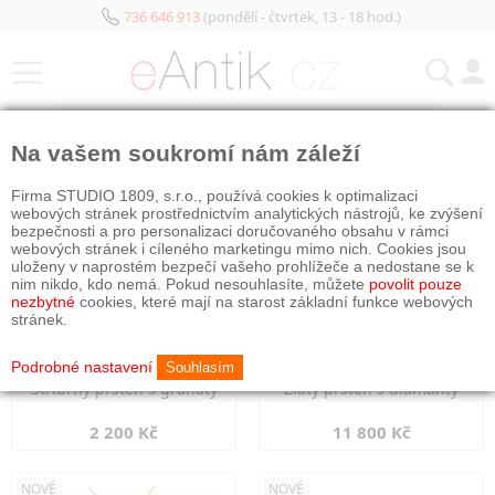
736 646 913
(pondělí - čtvrtek, 13 - 18 hod.)
KATEGORIE
Na vašem soukromí nám záleží
NOVÉ
NOVÉ
Firma STUDIO 1809, s.r.o., používá cookies k optimalizaci
webových stránek prostřednictvím analytických nástrojů, ke zvýšení
bezpečnosti a pro personalizaci doručovaného obsahu v rámci
webových stránek i cíleného marketingu mimo nich. Cookies jsou
uloženy v naprostém bezpečí vašeho prohlížeče a nedostane se k
nim nikdo, kdo nemá. Pokud nesouhlasíte, můžete
povolit pouze
nezbytné
cookies, které mají na starost základní funkce webových
stránek.
Podrobné nastavení
Souhlasím
Stříbrný prsten s granáty
Zlatý prsten s diamanty
2 200 Kč
11 800 Kč
NOVÉ
NOVÉ