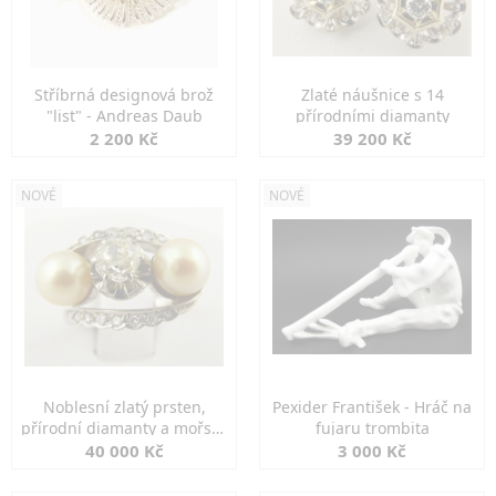
Stříbrná designová brož
Zlaté náušnice s 14
"list" - Andreas Daub
přírodními diamanty
2 200 Kč
39 200 Kč
NOVÉ
NOVÉ
Noblesní zlatý prsten,
Pexider František - Hráč na
přírodní diamanty a mořské
fujaru trombita
perly
40 000 Kč
3 000 Kč