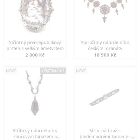
Stříbrný prvorepublikový
Starožitný náhrdelník s
prsten s velkým ametystem
českými granáty
2 800 Kč
18 500 Kč
NOVÉ
OBJEDNÁNO
NOVÉ
Stříbrný náhrdelník s
Stříbrná brož s
kouřovým topazem a
bleděmodrými kameny -