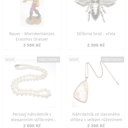
Bauer - Moriskentänzer,
Stříbrná brož - včela
Erasmus Grasser
3 500 Kč
2 300 Kč
NOVÉ
OBJEDNÁNO
NOVÉ
OBJEDNÁNO
Perlový náhrdelník s
Náhrdelník ze zlaceného
elegantním stříbrným
stříbra s velkým růženínem
zapínáním
2 600 Kč
2 300 Kč