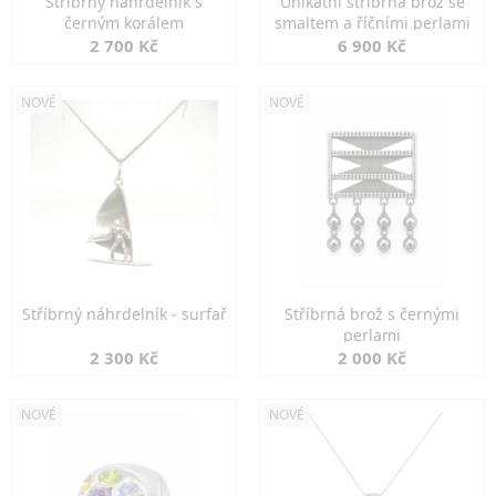
Stříbrný náhrdelník s
Unikátní stříbrná brož se
černým korálem
smaltem a říčními perlami
2 700 Kč
6 900 Kč
NOVÉ
NOVÉ
Stříbrný náhrdelník - surfař
Stříbrná brož s černými
perlami
2 300 Kč
2 000 Kč
NOVÉ
NOVÉ