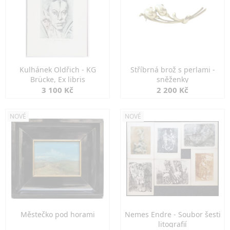
Kulhánek Oldřich - KG
Stříbrná brož s perlami -
Brücke, Ex libris
sněženky
3 100 Kč
2 200 Kč
NOVÉ
NOVÉ
Městečko pod horami
Nemes Endre - Soubor šesti
litografií