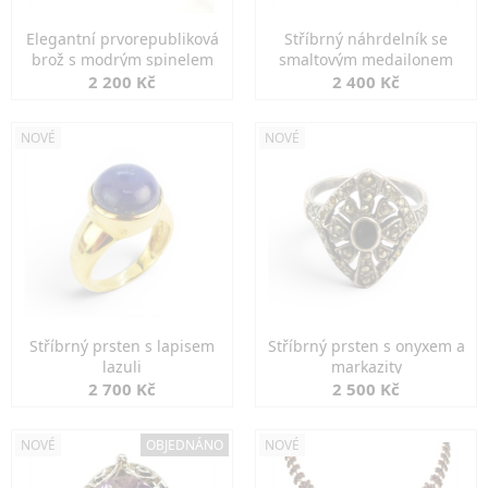
Elegantní prvorepubliková
Stříbrný náhrdelník se
brož s modrým spinelem
smaltovým medailonem
2 200 Kč
2 400 Kč
NOVÉ
NOVÉ
Stříbrný prsten s lapisem
Stříbrný prsten s onyxem a
lazuli
markazity
2 700 Kč
2 500 Kč
NOVÉ
OBJEDNÁNO
NOVÉ