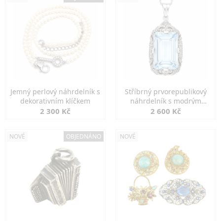
Jemný perlový náhrdelník s
Stříbrný prvorepublikový
dekorativním klíčkem
náhrdelník s modrým
spinelem
2 300 Kč
2 600 Kč
NOVÉ
OBJEDNÁNO
NOVÉ