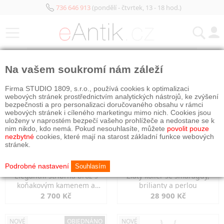
736 646 913
(pondělí - čtvrtek, 13 - 18 hod.)
KATEGORIE
Na vašem soukromí nám záleží
NOVÉ
NOVÉ
Firma STUDIO 1809, s.r.o., používá cookies k optimalizaci
webových stránek prostřednictvím analytických nástrojů, ke zvýšení
bezpečnosti a pro personalizaci doručovaného obsahu v rámci
webových stránek i cíleného marketingu mimo nich. Cookies jsou
uloženy v naprostém bezpečí vašeho prohlížeče a nedostane se k
nim nikdo, kdo nemá. Pokud nesouhlasíte, můžete
povolit pouze
nezbytné
cookies, které mají na starost základní funkce webových
stránek.
Podrobné nastavení
Souhlasím
Elegantní stříbrná brož s
Zlatý kolier se smaragdy,
koňakovým kamenem a
brilianty a perlou
markazity
2 700 Kč
28 900 Kč
NOVÉ
OBJEDNÁNO
NOVÉ