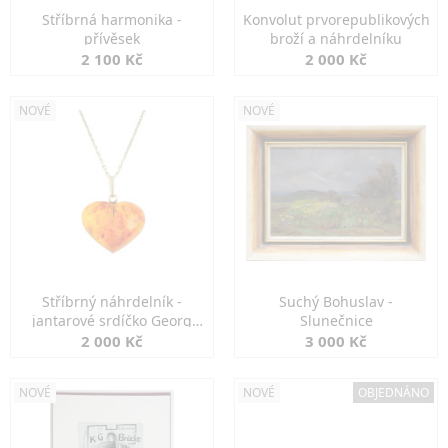
Stříbrná harmonika -
Konvolut prvorepublikových
přívěsek
broží a náhrdelníku
2 100 Kč
2 000 Kč
NOVÉ
NOVÉ
Stříbrný náhrdelník -
Suchý Bohuslav -
jantarové srdíčko Georg
Slunečnice
Kramer
2 000 Kč
3 000 Kč
NOVÉ
NOVÉ
OBJEDNÁNO