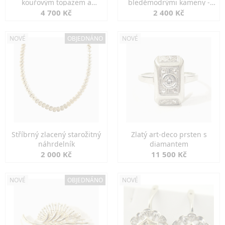
kouřovým topazem a
bleděmodrými kameny -
markazity
jemná elegance
4 700 Kč
2 400 Kč
NOVÉ
OBJEDNÁNO
NOVÉ
Stříbrný zlacený starožitný
Zlatý art-deco prsten s
náhrdelník
diamantem
2 000 Kč
11 500 Kč
NOVÉ
OBJEDNÁNO
NOVÉ