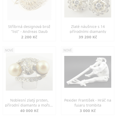
Stříbrná designová brož
Zlaté náušnice s 14
"list" - Andreas Daub
přírodními diamanty
2 200 Kč
39 200 Kč
NOVÉ
NOVÉ
Noblesní zlatý prsten,
Pexider František - Hráč na
přírodní diamanty a mořské
fujaru trombita
perly
40 000 Kč
3 000 Kč