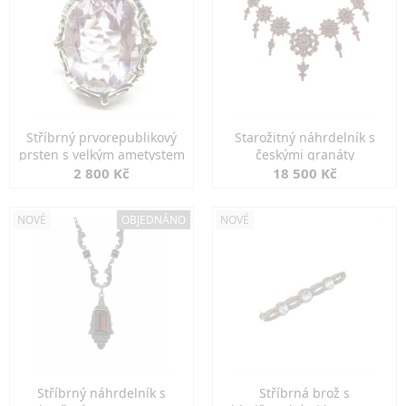
Stříbrný prvorepublikový
Starožitný náhrdelník s
prsten s velkým ametystem
českými granáty
2 800 Kč
18 500 Kč
NOVÉ
OBJEDNÁNO
NOVÉ
Stříbrný náhrdelník s
Stříbrná brož s