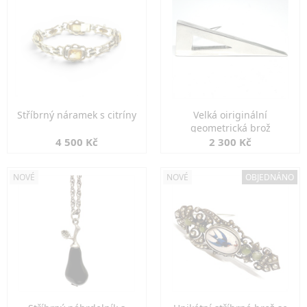
Stříbrný náramek s citríny
Velká oiriginální
geometrická brož
4 500 Kč
2 300 Kč
NOVÉ
NOVÉ
OBJEDNÁNO