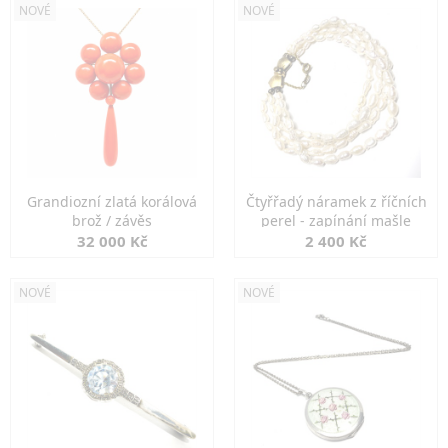
NOVÉ
NOVÉ
Grandiozní zlatá korálová
Čtyřřadý náramek z říčních
brož / závěs
perel - zapínání mašle
32 000 Kč
2 400 Kč
NOVÉ
NOVÉ