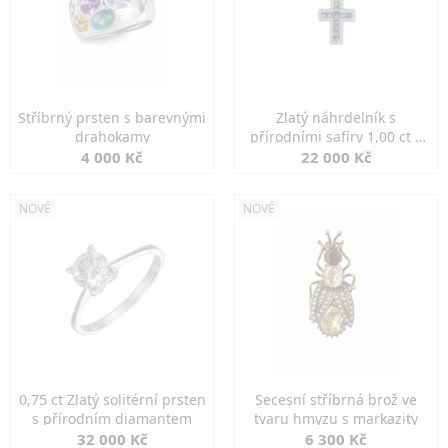
Stříbrný prsten s barevnými
Zlatý náhrdelník s
drahokamy
přírodními safíry 1,00 ct a
diamanty
4 000 Kč
22 000 Kč
NOVÉ
NOVÉ
0,75 ct Zlatý solitérní prsten
Secesní stříbrná brož ve
s přírodním diamantem
tvaru hmyzu s markazity
32 000 Kč
6 300 Kč