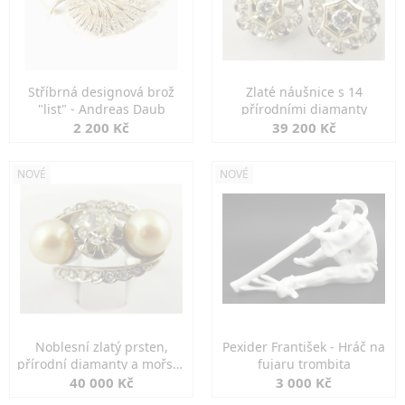
Stříbrná designová brož
Zlaté náušnice s 14
"list" - Andreas Daub
přírodními diamanty
2 200 Kč
39 200 Kč
NOVÉ
NOVÉ
Noblesní zlatý prsten,
Pexider František - Hráč na
přírodní diamanty a mořské
fujaru trombita
perly
40 000 Kč
3 000 Kč