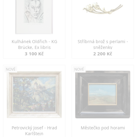
Kulhánek Oldřich - KG
Stříbrná brož s perlami -
Brücke, Ex libris
sněženky
3 100 Kč
2 200 Kč
NOVÉ
NOVÉ
Petrovický Josef - Hrad
Městečko pod horami
Karlštejn