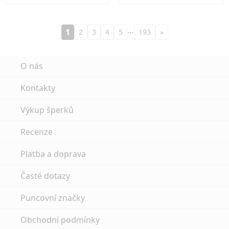
…
1
2
3
4
5
193
»
O nás
Kontakty
Výkup šperků
Recenze
Platba a doprava
Časté dotazy
Puncovní značky
Obchodní podmínky