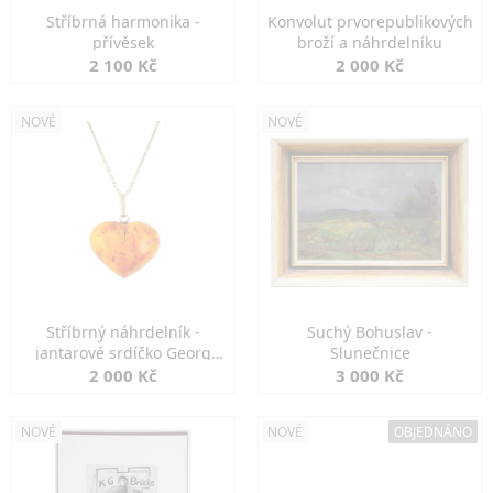
Stříbrná harmonika -
Konvolut prvorepublikových
přívěsek
broží a náhrdelníku
2 100 Kč
2 000 Kč
NOVÉ
NOVÉ
Stříbrný náhrdelník -
Suchý Bohuslav -
jantarové srdíčko Georg
Slunečnice
Kramer
2 000 Kč
3 000 Kč
NOVÉ
NOVÉ
OBJEDNÁNO