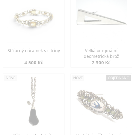
Stříbrný náramek s citríny
Velká oiriginální
geometrická brož
4 500 Kč
2 300 Kč
NOVÉ
NOVÉ
OBJEDNÁNO