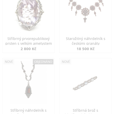
Stříbrný prvorepublikový
Starožitný náhrdelník s
prsten s velkým ametystem
českými granáty
2 800 Kč
18 500 Kč
NOVÉ
OBJEDNÁNO
NOVÉ
Stříbrný náhrdelník s
Stříbrná brož s