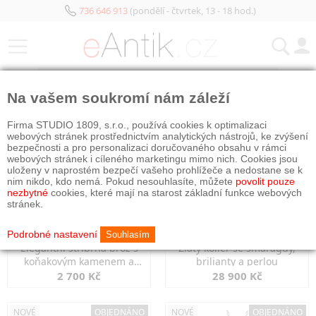
736 646 913
(pondělí - čtvrtek, 13 - 18 hod.)
KATEGORIE
Na vašem soukromí nám záleží
NOVÉ
NOVÉ
Firma STUDIO 1809, s.r.o., používá cookies k optimalizaci
webových stránek prostřednictvím analytických nástrojů, ke zvýšení
bezpečnosti a pro personalizaci doručovaného obsahu v rámci
webových stránek i cíleného marketingu mimo nich. Cookies jsou
uloženy v naprostém bezpečí vašeho prohlížeče a nedostane se k
nim nikdo, kdo nemá. Pokud nesouhlasíte, můžete
povolit pouze
nezbytné
cookies, které mají na starost základní funkce webových
stránek.
Podrobné nastavení
Souhlasím
Elegantní stříbrná brož s
Zlatý kolier se smaragdy,
koňakovým kamenem a
brilianty a perlou
markazity
2 700 Kč
28 900 Kč
NOVÉ
OBJEDNÁNO
NOVÉ
OBJEDNÁNO