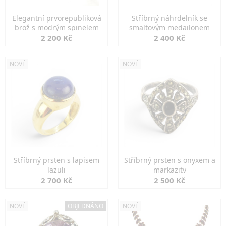
Elegantní prvorepubliková
Stříbrný náhrdelník se
brož s modrým spinelem
smaltovým medailonem
2 200 Kč
2 400 Kč
NOVÉ
NOVÉ
Stříbrný prsten s lapisem
Stříbrný prsten s onyxem a
lazuli
markazity
2 700 Kč
2 500 Kč
NOVÉ
OBJEDNÁNO
NOVÉ