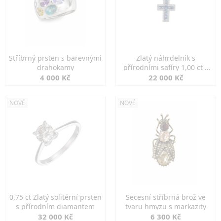
Stříbrný prsten s barevnými
Zlatý náhrdelník s
drahokamy
přírodními safíry 1,00 ct a
diamanty
4 000 Kč
22 000 Kč
NOVÉ
NOVÉ
0,75 ct Zlatý solitérní prsten
Secesní stříbrná brož ve
s přírodním diamantem
tvaru hmyzu s markazity
32 000 Kč
6 300 Kč