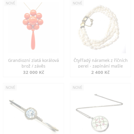
NOVÉ
NOVÉ
Grandiozní zlatá korálová
Čtyřřadý náramek z říčních
brož / závěs
perel - zapínání mašle
32 000 Kč
2 400 Kč
NOVÉ
NOVÉ