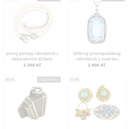
Jemný perlový náhrdelník s
Stříbrný prvorepublikový
dekorativním klíčkem
náhrdelník s modrým
spinelem
2 300 Kč
2 600 Kč
NOVÉ
OBJEDNÁNO
NOVÉ