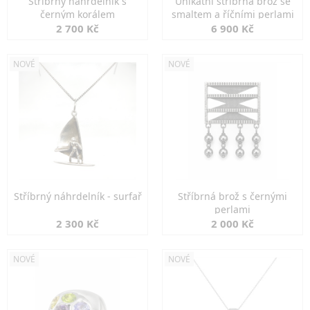
Stříbrný náhrdelník s
Unikátní stříbrná brož se
černým korálem
smaltem a říčními perlami
2 700 Kč
6 900 Kč
NOVÉ
NOVÉ
Stříbrný náhrdelník - surfař
Stříbrná brož s černými
perlami
2 300 Kč
2 000 Kč
NOVÉ
NOVÉ