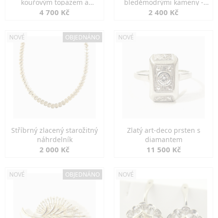
kouřovým topazem a
bleděmodrými kameny -
markazity
jemná elegance
4 700 Kč
2 400 Kč
NOVÉ
OBJEDNÁNO
NOVÉ
Stříbrný zlacený starožitný
Zlatý art-deco prsten s
náhrdelník
diamantem
2 000 Kč
11 500 Kč
NOVÉ
OBJEDNÁNO
NOVÉ