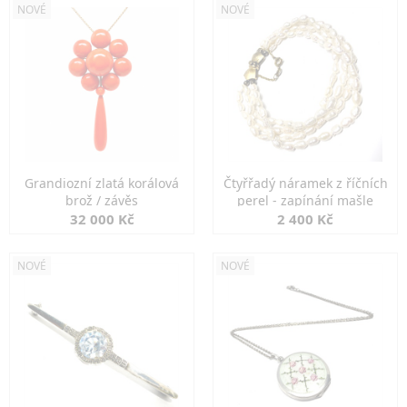
NOVÉ
NOVÉ
Grandiozní zlatá korálová
Čtyřřadý náramek z říčních
brož / závěs
perel - zapínání mašle
32 000 Kč
2 400 Kč
NOVÉ
NOVÉ