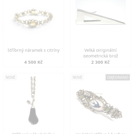
Stříbrný náramek s citríny
Velká oiriginální
geometrická brož
4 500 Kč
2 300 Kč
NOVÉ
NOVÉ
OBJEDNÁNO