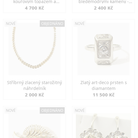
kouřovým topazem a
bleděmodrými kameny -
markazity
jemná elegance
4 700 Kč
2 400 Kč
NOVÉ
OBJEDNÁNO
NOVÉ
Stříbrný zlacený starožitný
Zlatý art-deco prsten s
náhrdelník
diamantem
2 000 Kč
11 500 Kč
NOVÉ
OBJEDNÁNO
NOVÉ