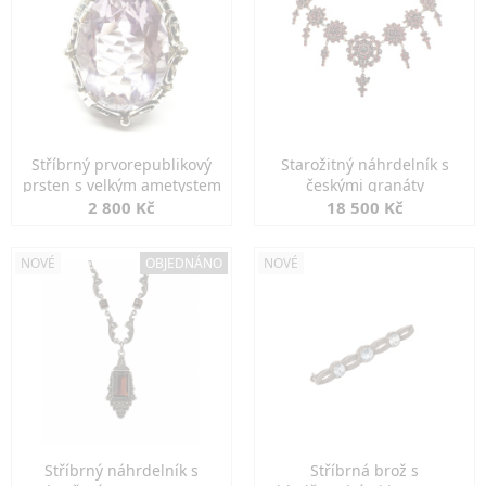
Stříbrný prvorepublikový
Starožitný náhrdelník s
prsten s velkým ametystem
českými granáty
2 800 Kč
18 500 Kč
NOVÉ
OBJEDNÁNO
NOVÉ
Stříbrný náhrdelník s
Stříbrná brož s