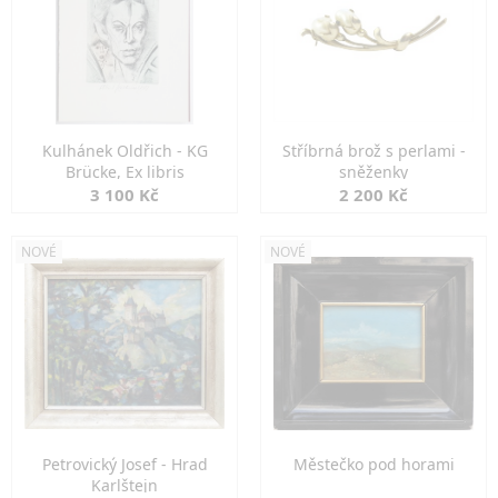
Kulhánek Oldřich - KG
Stříbrná brož s perlami -
Brücke, Ex libris
sněženky
3 100 Kč
2 200 Kč
NOVÉ
NOVÉ
Petrovický Josef - Hrad
Městečko pod horami
Karlštejn