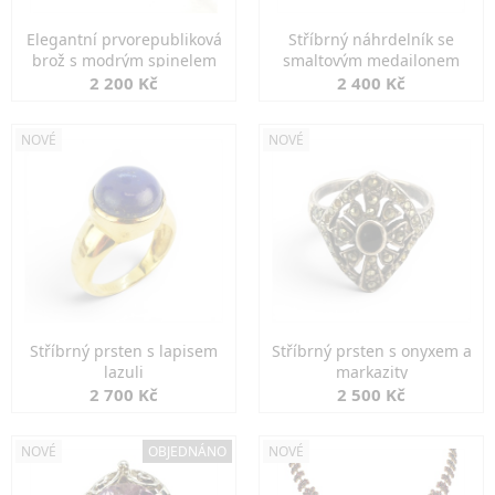
Elegantní prvorepubliková
Stříbrný náhrdelník se
brož s modrým spinelem
smaltovým medailonem
2 200 Kč
2 400 Kč
NOVÉ
NOVÉ
Stříbrný prsten s lapisem
Stříbrný prsten s onyxem a
lazuli
markazity
2 700 Kč
2 500 Kč
NOVÉ
OBJEDNÁNO
NOVÉ