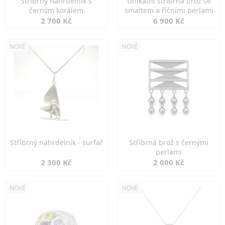
Stříbrný náhrdelník s
Unikátní stříbrná brož se
černým korálem
smaltem a říčními perlami
2 700 Kč
6 900 Kč
NOVÉ
NOVÉ
Stříbrný náhrdelník - surfař
Stříbrná brož s černými
perlami
2 300 Kč
2 000 Kč
NOVÉ
NOVÉ