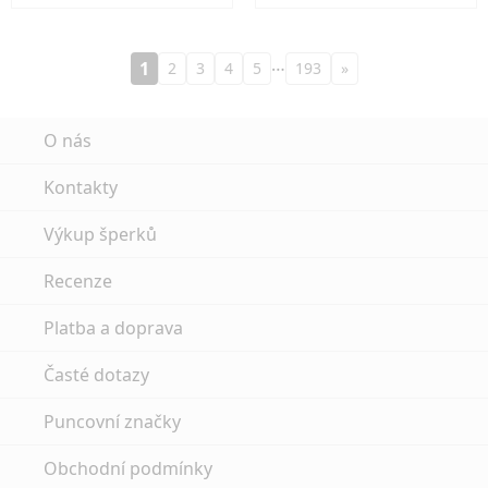
…
1
2
3
4
5
193
»
O nás
Kontakty
Výkup šperků
Recenze
Platba a doprava
Časté dotazy
Puncovní značky
Obchodní podmínky