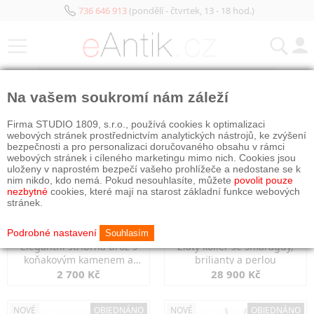
736 646 913
(pondělí - čtvrtek, 13 - 18 hod.)
KATEGORIE
Na vašem soukromí nám záleží
NOVÉ
NOVÉ
OBJEDNÁNO
Firma STUDIO 1809, s.r.o., používá cookies k optimalizaci
webových stránek prostřednictvím analytických nástrojů, ke zvýšení
bezpečnosti a pro personalizaci doručovaného obsahu v rámci
webových stránek i cíleného marketingu mimo nich. Cookies jsou
uloženy v naprostém bezpečí vašeho prohlížeče a nedostane se k
nim nikdo, kdo nemá. Pokud nesouhlasíte, můžete
povolit pouze
nezbytné
cookies, které mají na starost základní funkce webových
stránek.
Podrobné nastavení
Souhlasím
Elegantní stříbrná brož s
Zlatý kolier se smaragdy,
koňakovým kamenem a
brilianty a perlou
markazity
2 700 Kč
28 900 Kč
NOVÉ
OBJEDNÁNO
NOVÉ
OBJEDNÁNO