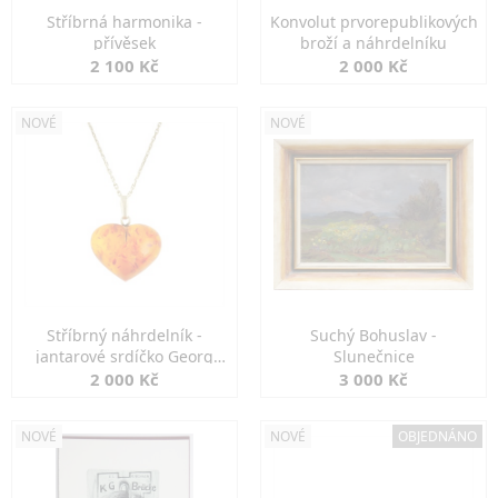
Stříbrná harmonika -
Konvolut prvorepublikových
přívěsek
broží a náhrdelníku
2 100 Kč
2 000 Kč
NOVÉ
NOVÉ
Stříbrný náhrdelník -
Suchý Bohuslav -
jantarové srdíčko Georg
Slunečnice
Kramer
2 000 Kč
3 000 Kč
NOVÉ
NOVÉ
OBJEDNÁNO