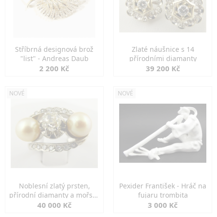
Stříbrná designová brož
Zlaté náušnice s 14
"list" - Andreas Daub
přírodními diamanty
2 200 Kč
39 200 Kč
NOVÉ
NOVÉ
Noblesní zlatý prsten,
Pexider František - Hráč na
přírodní diamanty a mořské
fujaru trombita
perly
40 000 Kč
3 000 Kč