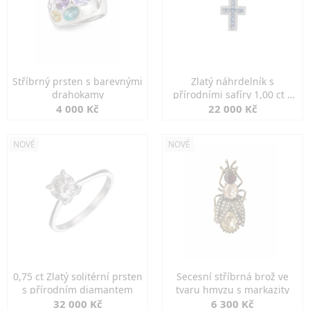
Stříbrný prsten s barevnými
Zlatý náhrdelník s
drahokamy
přírodními safíry 1,00 ct a
diamanty
4 000 Kč
22 000 Kč
NOVÉ
NOVÉ
0,75 ct Zlatý solitérní prsten
Secesní stříbrná brož ve
s přírodním diamantem
tvaru hmyzu s markazity
32 000 Kč
6 300 Kč