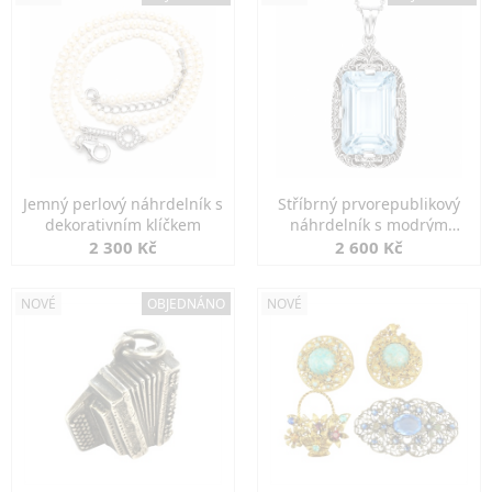
Jemný perlový náhrdelník s
Stříbrný prvorepublikový
dekorativním klíčkem
náhrdelník s modrým
spinelem
2 300 Kč
2 600 Kč
NOVÉ
OBJEDNÁNO
NOVÉ