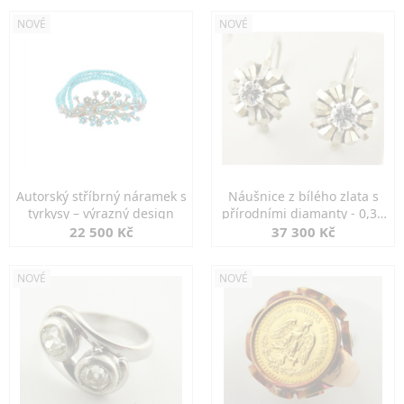
NOVÉ
NOVÉ
Autorský stříbrný náramek s
Náušnice z bílého zlata s
tyrkysy – výrazný design
přírodními diamanty - 0,30
ct
22 500 Kč
37 300 Kč
NOVÉ
NOVÉ