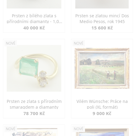
Prsten z bílého zlata s
Prsten se zlatou mincí Dos
přírodními diamanty - 1,00
Medio Pesos, rok 1945
ct
40 000 Kč
15 600 Kč
NOVÉ
NOVÉ
Prsten ze zlata s přírodním
Vilém Wünsche: Práce na
smaragdem a diamanty
poli (XL formát)
78 700 Kč
9 000 Kč
NOVÉ
NOVÉ