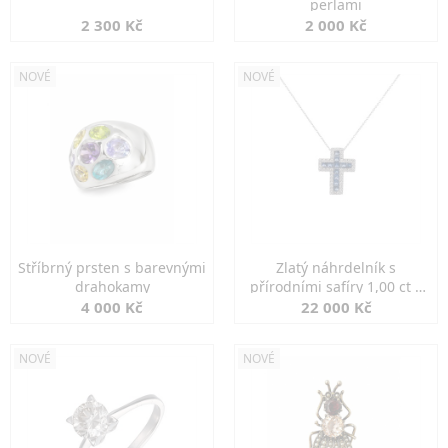
perlami
2 300 Kč
2 000 Kč
NOVÉ
NOVÉ
Stříbrný prsten s barevnými
Zlatý náhrdelník s
drahokamy
přírodními safíry 1,00 ct a
diamanty
4 000 Kč
22 000 Kč
NOVÉ
NOVÉ