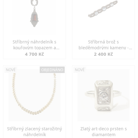
Stříbrný náhrdelník s
Stříbrná brož s
kouřovým topazem a
bleděmodrými kameny -
markazity
jemná elegance
4 700 Kč
2 400 Kč
NOVÉ
OBJEDNÁNO
NOVÉ
Stříbrný zlacený starožitný
Zlatý art-deco prsten s
náhrdelník
diamantem