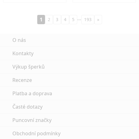
…
1
2
3
4
5
193
»
O nás
Kontakty
Výkup šperků
Recenze
Platba a doprava
Časté dotazy
Puncovní značky
Obchodní podmínky