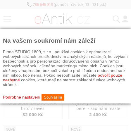
736 646 913
(pondělí - čtvrtek, 13 - 18 hod.)
KATEGORIE
Na vašem soukromí nám záleží
NOVÉ
NOVÉ
OBJEDNÁNO
Firma STUDIO 1809, s.r.o., používá cookies k optimalizaci
webových stránek prostřednictvím analytických nástrojů, ke zvýšení
bezpečnosti a pro personalizaci doručovaného obsahu v rámci
webových stránek i cíleného marketingu mimo nich. Cookies jsou
uloženy v naprostém bezpečí vašeho prohlížeče a nedostane se k
nim nikdo, kdo nemá. Pokud nesouhlasíte, můžete
povolit pouze
nezbytné
cookies, které mají na starost základní funkce webových
stránek.
Podrobné nastavení
Souhlasím
Grandiozní zlatá korálová
Čtyřřadý náramek z říčních
brož / závěs
perel - zapínání mašle
32 000 Kč
2 400 Kč
NOVÉ
NOVÉ