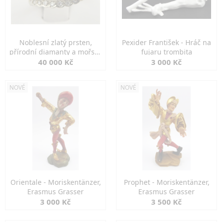
Noblesní zlatý prsten,
Pexider František - Hráč na
přírodní diamanty a mořské
fujaru trombita
perly
40 000 Kč
3 000 Kč
NOVÉ
NOVÉ
Orientale - Moriskentänzer,
Prophet - Moriskentänzer,
Erasmus Grasser
Erasmus Grasser
3 000 Kč
3 500 Kč