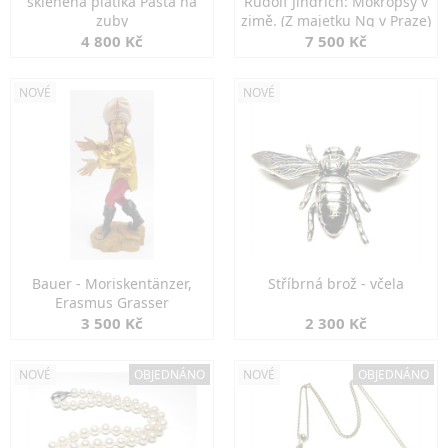
skleněná platika Pasta na
Rudolf Jindřich: Mokropsy v
zuby
zimě. (Z majetku Ng v Praze)
4 800 Kč
7 500 Kč
NOVÉ
NOVÉ
Bauer - Moriskentänzer,
Stříbrná brož - včela
Erasmus Grasser
3 500 Kč
2 300 Kč
NOVÉ
OBJEDNÁNO
NOVÉ
OBJEDNÁNO