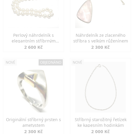
Perlový náhrdelník s
Náhrdelník ze zlaceného
elegantním stříbrným
stříbra s velkým růženínem
zapínáním
2 600 Kč
2 300 Kč
NOVÉ
OBJEDNÁNO
NOVÉ
Originální stříbrný prsten s
Stříbrný starožitný řetízek
ametystem
ke kapesním hodinkám
2 300 Kč
2 000 Kč