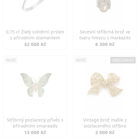
0,75 ct Zlatý solitérní prsten
Secesní stříbrná brož ve
s přírodním diamantem
tvaru hmyzu s markazity
32 000 Kč
6 300 Kč
NOVÉ
NOVÉ
OBJEDNÁNO
Stříbrný pozlacený přívěs s
Vintage brož mašle z
přírodními smaragdy
pozlaceného stříbra
13 000 Kč
2 000 Kč