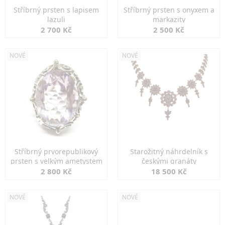
Stříbrný prsten s lapisem
Stříbrný prsten s onyxem a
lazuli
markazity
2 700 Kč
2 500 Kč
NOVÉ
NOVÉ
Stříbrný prvorepublikový
Starožitný náhrdelník s
prsten s velkým ametystem
českými granáty
2 800 Kč
18 500 Kč
NOVÉ
NOVÉ