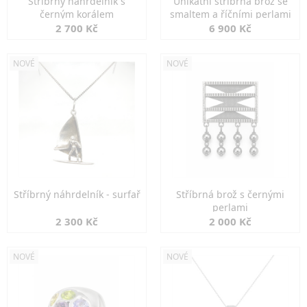
Stříbrný náhrdelník s
Unikátní stříbrná brož se
černým korálem
smaltem a říčními perlami
2 700 Kč
6 900 Kč
NOVÉ
NOVÉ
Stříbrný náhrdelník - surfař
Stříbrná brož s černými
perlami
2 300 Kč
2 000 Kč
NOVÉ
NOVÉ