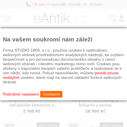
736 646 913
(pondělí - čtvrtek, 13 - 18 hod.)
KATEGORIE
Na vašem soukromí nám záleží
NOVÉ
OBJEDNÁNO
NOVÉ
OBJEDNÁNO
Firma STUDIO 1809, s.r.o., používá cookies k optimalizaci
webových stránek prostřednictvím analytických nástrojů, ke zvýšení
bezpečnosti a pro personalizaci doručovaného obsahu v rámci
webových stránek i cíleného marketingu mimo nich. Cookies jsou
uloženy v naprostém bezpečí vašeho prohlížeče a nedostane se k
nim nikdo, kdo nemá. Pokud nesouhlasíte, můžete
povolit pouze
nezbytné
cookies, které mají na starost základní funkce webových
stránek.
Podrobné nastavení
Souhlasím
Elegantní stříbrná brož s
Zlatý kolier se smaragdy,
koňakovým kamenem a
brilianty a perlou
markazity
2 700 Kč
28 900 Kč
NOVÉ
OBJEDNÁNO
NOVÉ
OBJEDNÁNO