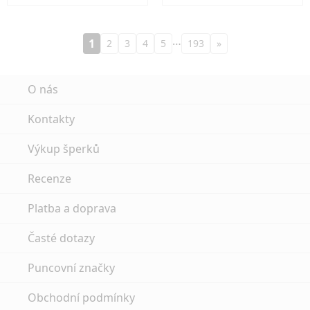
…
1
2
3
4
5
193
»
O nás
Kontakty
Výkup šperků
Recenze
Platba a doprava
Časté dotazy
Puncovní značky
Obchodní podmínky