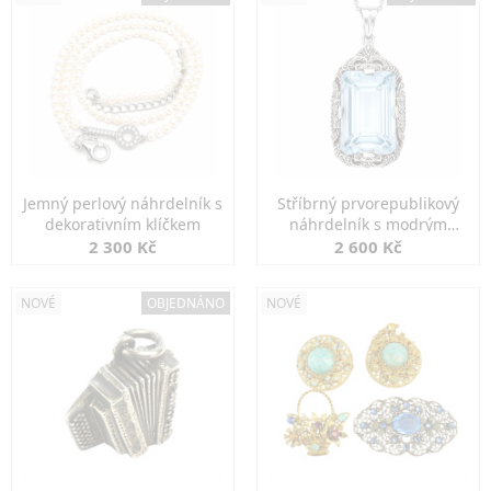
Jemný perlový náhrdelník s
Stříbrný prvorepublikový
dekorativním klíčkem
náhrdelník s modrým
spinelem
2 300 Kč
2 600 Kč
NOVÉ
OBJEDNÁNO
NOVÉ