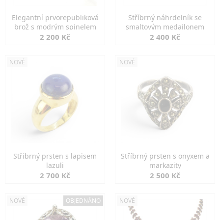
Elegantní prvorepubliková
Stříbrný náhrdelník se
brož s modrým spinelem
smaltovým medailonem
2 200 Kč
2 400 Kč
NOVÉ
NOVÉ
Stříbrný prsten s lapisem
Stříbrný prsten s onyxem a
lazuli
markazity
2 700 Kč
2 500 Kč
NOVÉ
OBJEDNÁNO
NOVÉ