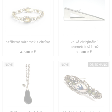
Stříbrný náramek s citríny
Velká oiriginální
geometrická brož
4 500 Kč
2 300 Kč
NOVÉ
NOVÉ
OBJEDNÁNO