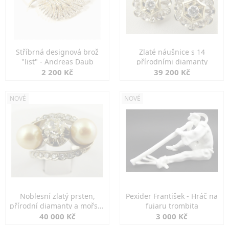
Stříbrná designová brož
Zlaté náušnice s 14
"list" - Andreas Daub
přírodními diamanty
2 200 Kč
39 200 Kč
NOVÉ
NOVÉ
Noblesní zlatý prsten,
Pexider František - Hráč na
přírodní diamanty a mořské
fujaru trombita
perly
40 000 Kč
3 000 Kč