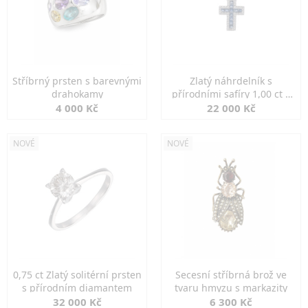
Stříbrný prsten s barevnými
Zlatý náhrdelník s
drahokamy
přírodními safíry 1,00 ct a
diamanty
4 000 Kč
22 000 Kč
NOVÉ
NOVÉ
0,75 ct Zlatý solitérní prsten
Secesní stříbrná brož ve
s přírodním diamantem
tvaru hmyzu s markazity
32 000 Kč
6 300 Kč