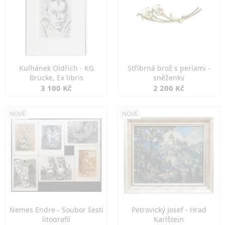
Kulhánek Oldřich - KG
Stříbrná brož s perlami -
Brücke, Ex libris
sněženky
3 100 Kč
2 200 Kč
NOVÉ
NOVÉ
Nemes Endre - Soubor šesti
Petrovický Josef - Hrad
litografií
Karlštejn