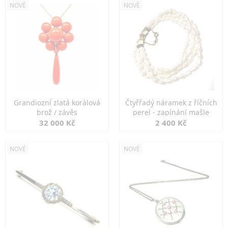
NOVÉ
NOVÉ
Grandiozní zlatá korálová
Čtyřřadý náramek z říčních
brož / závěs
perel - zapínání mašle
32 000 Kč
2 400 Kč
NOVÉ
NOVÉ