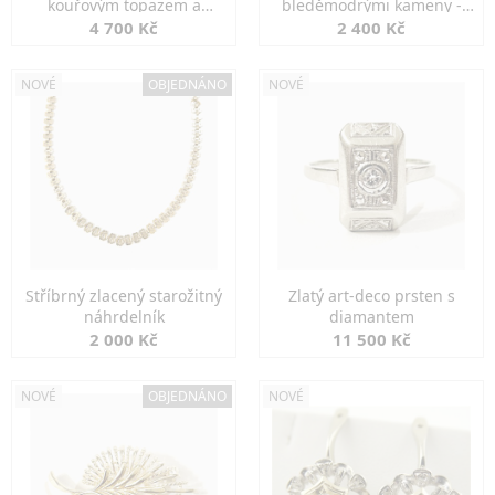
kouřovým topazem a
bleděmodrými kameny -
markazity
jemná elegance
4 700 Kč
2 400 Kč
NOVÉ
OBJEDNÁNO
NOVÉ
Stříbrný zlacený starožitný
Zlatý art-deco prsten s
náhrdelník
diamantem
2 000 Kč
11 500 Kč
NOVÉ
OBJEDNÁNO
NOVÉ