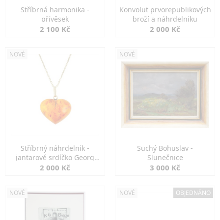
Stříbrná harmonika -
Konvolut prvorepublikových
přívěsek
broží a náhrdelníku
2 100 Kč
2 000 Kč
NOVÉ
NOVÉ
Stříbrný náhrdelník -
Suchý Bohuslav -
jantarové srdíčko Georg
Slunečnice
Kramer
2 000 Kč
3 000 Kč
NOVÉ
NOVÉ
OBJEDNÁNO