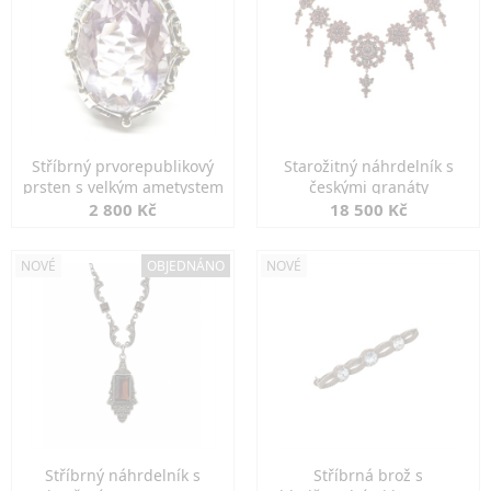
Stříbrný prvorepublikový
Starožitný náhrdelník s
prsten s velkým ametystem
českými granáty
2 800 Kč
18 500 Kč
NOVÉ
OBJEDNÁNO
NOVÉ
Stříbrný náhrdelník s
Stříbrná brož s