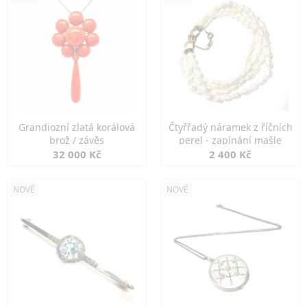
Grandiozní zlatá korálová
Čtyřřadý náramek z říčních
brož / závěs
perel - zapínání mašle
32 000 Kč
2 400 Kč
NOVÉ
NOVÉ