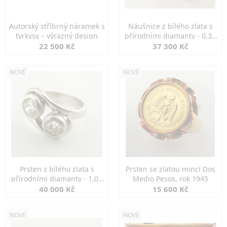
Autorský stříbrný náramek s
Náušnice z bílého zlata s
tyrkysy – výrazný design
přírodními diamanty - 0,30
ct
22 500 Kč
37 300 Kč
NOVÉ
NOVÉ
Prsten z bílého zlata s
Prsten se zlatou mincí Dos
přírodními diamanty - 1,00
Medio Pesos, rok 1945
ct
40 000 Kč
15 600 Kč
NOVÉ
NOVÉ