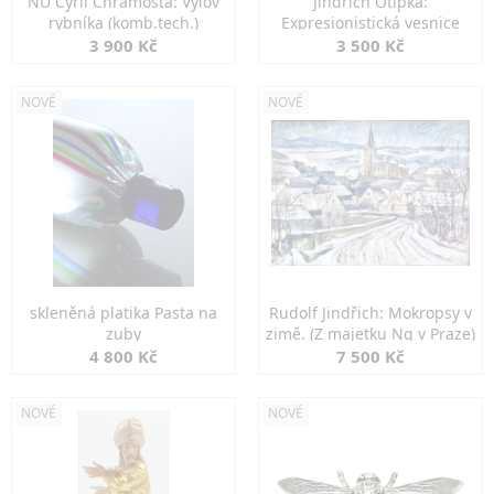
NU Cyril Chramosta: Výlov
Jindřich Otipka:
rybníka (komb.tech.)
Expresionistická vesnice
3 900 Kč
3 500 Kč
NOVÉ
NOVÉ
skleněná platika Pasta na
Rudolf Jindřich: Mokropsy v
zuby
zimě. (Z majetku Ng v Praze)
4 800 Kč
7 500 Kč
NOVÉ
NOVÉ