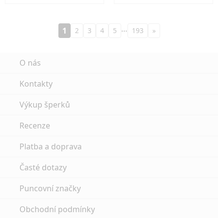
…
1
2
3
4
5
193
»
O nás
Kontakty
Výkup šperků
Recenze
Platba a doprava
Časté dotazy
Puncovní značky
Obchodní podmínky