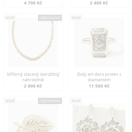
markazity
jemná elegance
4 700 Kč
2 400 Kč
NOVÉ
OBJEDNÁNO
NOVÉ
Stříbrný zlacený starožitný
Zlatý art-deco prsten s
náhrdelník
diamantem
2 000 Kč
11 500 Kč
NOVÉ
OBJEDNÁNO
NOVÉ