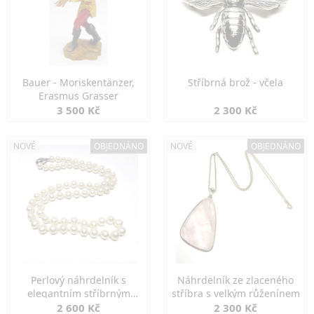
Bauer - Moriskentänzer,
Stříbrná brož - včela
Erasmus Grasser
3 500 Kč
2 300 Kč
NOVÉ
OBJEDNÁNO
NOVÉ
OBJEDNÁNO
Perlový náhrdelník s
Náhrdelník ze zlaceného
elegantním stříbrným
stříbra s velkým růženínem
zapínáním
2 600 Kč
2 300 Kč