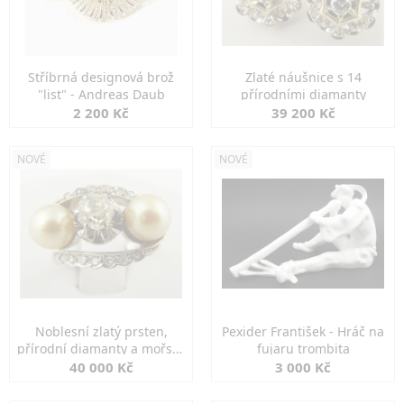
Stříbrná designová brož
Zlaté náušnice s 14
"list" - Andreas Daub
přírodními diamanty
2 200 Kč
39 200 Kč
NOVÉ
NOVÉ
Noblesní zlatý prsten,
Pexider František - Hráč na
přírodní diamanty a mořské
fujaru trombita
perly
40 000 Kč
3 000 Kč