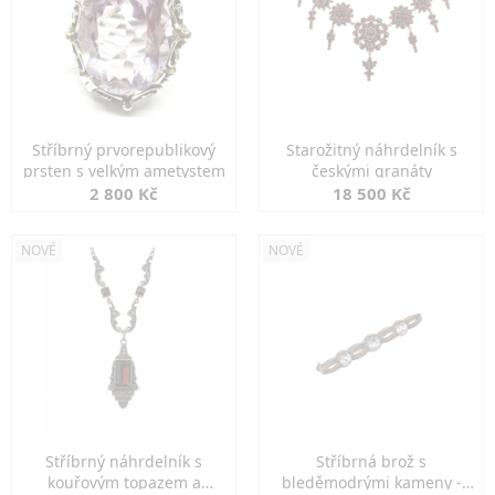
Stříbrný prvorepublikový
Starožitný náhrdelník s
prsten s velkým ametystem
českými granáty
2 800 Kč
18 500 Kč
NOVÉ
NOVÉ
Stříbrný náhrdelník s
Stříbrná brož s
kouřovým topazem a
bleděmodrými kameny -