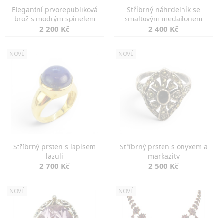
Elegantní prvorepubliková
Stříbrný náhrdelník se
brož s modrým spinelem
smaltovým medailonem
2 200 Kč
2 400 Kč
NOVÉ
NOVÉ
Stříbrný prsten s lapisem
Stříbrný prsten s onyxem a
lazuli
markazity
2 700 Kč
2 500 Kč
NOVÉ
NOVÉ