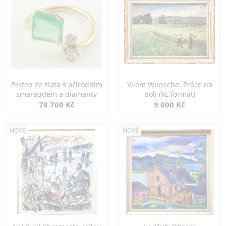
Prsten ze zlata s přírodním
Vilém Wünsche: Práce na
smaragdem a diamanty
poli (XL formát)
78 700 Kč
9 000 Kč
NOVÉ
NOVÉ