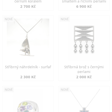
černým korálem
smaltem a říčními perlami
2 700 Kč
6 900 Kč
NOVÉ
NOVÉ
Stříbrný náhrdelník - surfař
Stříbrná brož s černými
perlami
2 300 Kč
2 000 Kč
NOVÉ
NOVÉ