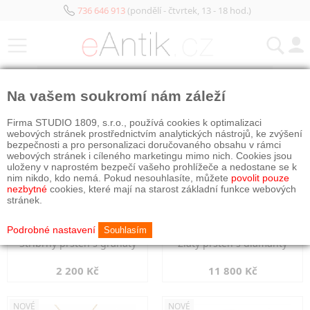
736 646 913
(pondělí - čtvrtek, 13 - 18 hod.)
KATEGORIE
Na vašem soukromí nám záleží
NOVÉ
NOVÉ
Firma STUDIO 1809, s.r.o., používá cookies k optimalizaci
webových stránek prostřednictvím analytických nástrojů, ke zvýšení
bezpečnosti a pro personalizaci doručovaného obsahu v rámci
webových stránek i cíleného marketingu mimo nich. Cookies jsou
uloženy v naprostém bezpečí vašeho prohlížeče a nedostane se k
nim nikdo, kdo nemá. Pokud nesouhlasíte, můžete
povolit pouze
nezbytné
cookies, které mají na starost základní funkce webových
stránek.
Podrobné nastavení
Souhlasím
Stříbrný prsten s granáty
Zlatý prsten s diamanty
2 200 Kč
11 800 Kč
NOVÉ
NOVÉ