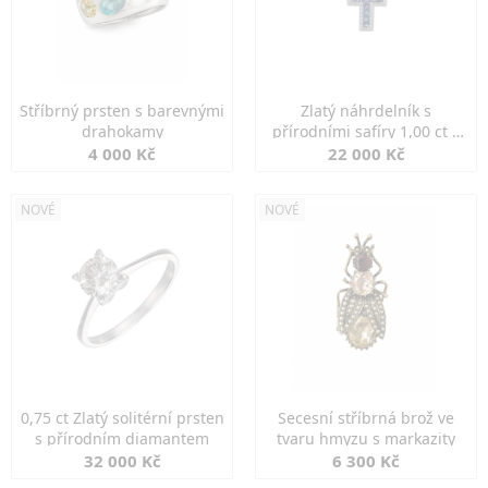
Stříbrný prsten s barevnými
Zlatý náhrdelník s
drahokamy
přírodními safíry 1,00 ct a
diamanty
4 000 Kč
22 000 Kč
NOVÉ
NOVÉ
0,75 ct Zlatý solitérní prsten
Secesní stříbrná brož ve
s přírodním diamantem
tvaru hmyzu s markazity
32 000 Kč
6 300 Kč