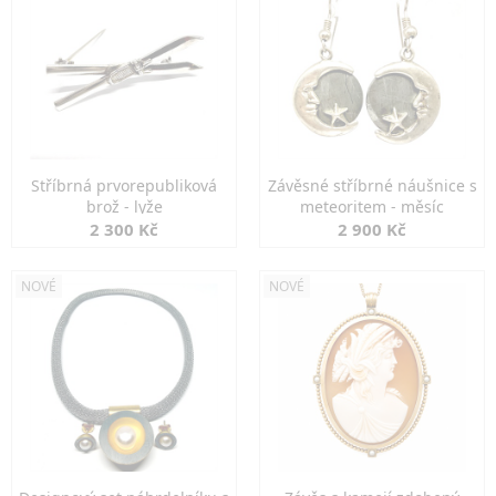
Stříbrná prvorepubliková
Závěsné stříbrné náušnice s
brož - lyže
meteoritem - měsíc
2 300 Kč
2 900 Kč
NOVÉ
NOVÉ