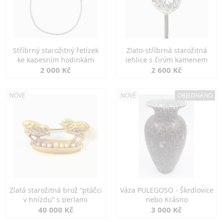
Stříbrný starožitný řetízek
Zlato-stříbrná starožitná
ke kapesním hodinkám
jehlice s čirým kamenem
2 000 Kč
2 600 Kč
NOVÉ
NOVÉ
OBJEDNÁNO
Zlatá starožitná brož “ptáčci
Váza PULEGOSO - Škrdlovice
v hnízdu” s perlami
nebo Krásno
40 000 Kč
3 000 Kč