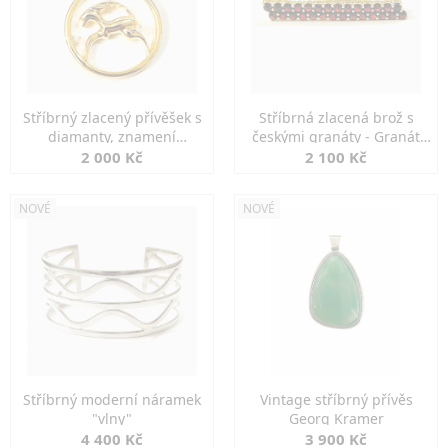
Stříbrný zlacený přívěšek s
Stříbrná zlacená brož s
diamanty, znamení
českými granáty - Granát
KOZOROH
Turnov
2 000 Kč
2 100 Kč
NOVÉ
NOVÉ
Stříbrný moderní náramek
Vintage stříbrný přívěs
"vlny"
Georg Kramer
4 400 Kč
3 900 Kč