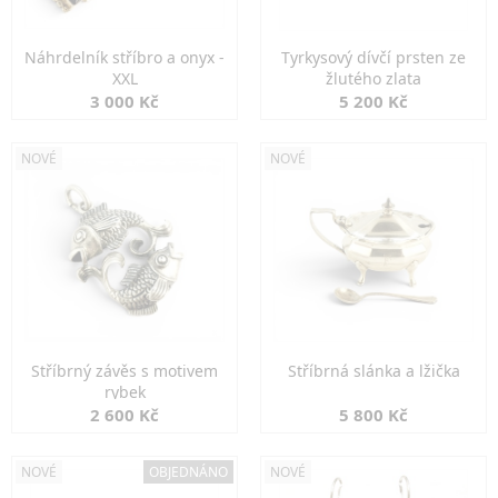
Náhrdelník stříbro a onyx -
Tyrkysový dívčí prsten ze
XXL
žlutého zlata
3 000 Kč
5 200 Kč
NOVÉ
NOVÉ
Stříbrný závěs s motivem
Stříbrná slánka a lžička
rybek
2 600 Kč
5 800 Kč
NOVÉ
OBJEDNÁNO
NOVÉ