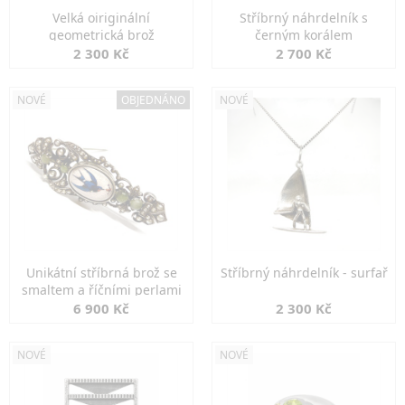
Velká oiriginální
Stříbrný náhrdelník s
geometrická brož
černým korálem
2 300 Kč
2 700 Kč
NOVÉ
OBJEDNÁNO
NOVÉ
Unikátní stříbrná brož se
Stříbrný náhrdelník - surfař
smaltem a říčními perlami
6 900 Kč
2 300 Kč
NOVÉ
NOVÉ