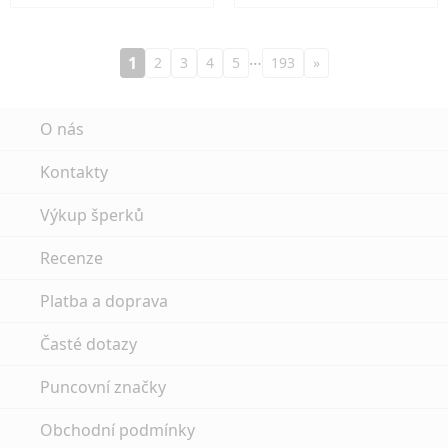
…
1
2
3
4
5
193
»
O nás
Kontakty
Výkup šperků
Recenze
Platba a doprava
Časté dotazy
Puncovní značky
Obchodní podmínky