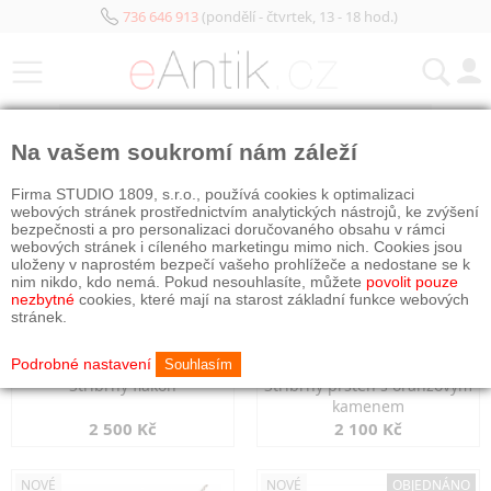
736 646 913
(pondělí - čtvrtek, 13 - 18 hod.)
KATEGORIE
Na vašem soukromí nám záleží
NOVÉ
NOVÉ
Firma STUDIO 1809, s.r.o., používá cookies k optimalizaci
webových stránek prostřednictvím analytických nástrojů, ke zvýšení
bezpečnosti a pro personalizaci doručovaného obsahu v rámci
webových stránek i cíleného marketingu mimo nich. Cookies jsou
uloženy v naprostém bezpečí vašeho prohlížeče a nedostane se k
nim nikdo, kdo nemá. Pokud nesouhlasíte, můžete
povolit pouze
nezbytné
cookies, které mají na starost základní funkce webových
stránek.
Podrobné nastavení
Souhlasím
Stříbrný flakon
Stříbrný prsten s oranžovým
kamenem
2 500 Kč
2 100 Kč
NOVÉ
NOVÉ
OBJEDNÁNO