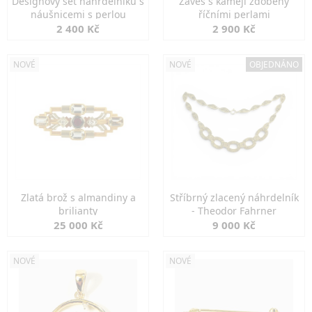
Designový set náhrdelníku s
Závěs s kamejí zdobený
náušnicemi s perlou
říčními perlami
2 400 Kč
2 900 Kč
NOVÉ
NOVÉ
OBJEDNÁNO
Zlatá brož s almandiny a
Stříbrný zlacený náhrdelník
brilianty
- Theodor Fahrner
25 000 Kč
9 000 Kč
NOVÉ
NOVÉ