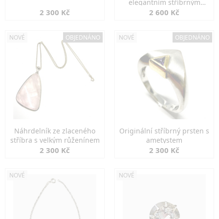
elegantním stříbrným
zapínáním
2 300 Kč
2 600 Kč
NOVÉ
OBJEDNÁNO
NOVÉ
OBJEDNÁNO
Náhrdelník ze zlaceného
Originální stříbrný prsten s
stříbra s velkým růženínem
ametystem
2 300 Kč
2 300 Kč
NOVÉ
NOVÉ