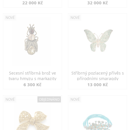
diamanty
22 000 Kč
32 000 Kč
NOVÉ
NOVÉ
Secesní stříbrná brož ve
Stříbrný pozlacený přívěs s
tvaru hmyzu s markazity
přírodními smaragdy
6 300 Kč
13 000 Kč
NOVÉ
OBJEDNÁNO
NOVÉ