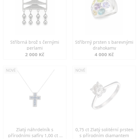
Stříbrná brož s černými
Stříbrný prsten s barevnými
perlami
drahokamy
2 000 Kč
4 000 Kč
NOVÉ
NOVÉ
Zlatý náhrdelník s
0,75 ct Zlatý solitérní prsten
přírodními safíry 1,00 ct a
s přírodním diamantem