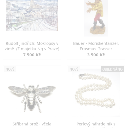
Rudolf Jindřich: Mokropsy v
Bauer - Moriskentänzer,
zimě. (Z majetku Ng v Praze)
Erasmus Grasser
7 500 Kč
3 500 Kč
NOVÉ
NOVÉ
OBJEDNÁNO
Stříbrná brož - včela
Perlový náhrdelník s