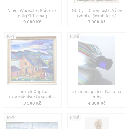
Vilém Wünsche: Práce na
NU Cyril Chramosta: Výlov
poli (XL formát)
rybníka (komb.tech.)
9 000 Kč
3 900 Kč
NOVÉ
NOVÉ
Jindřich Otipka:
skleněná platika Pasta na
Expresionistická vesnice
zuby
3 500 Kč
4 800 Kč
NOVÉ
NOVÉ