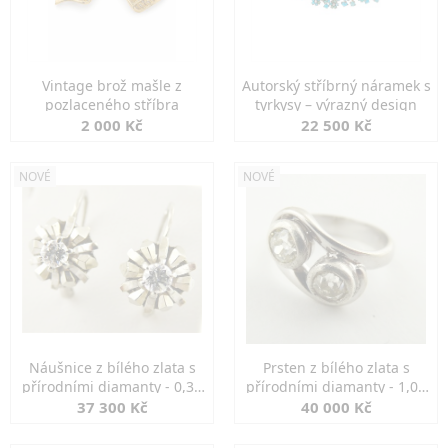
Vintage brož mašle z
Autorský stříbrný náramek s
pozlaceného stříbra
tyrkysy – výrazný design
2 000 Kč
22 500 Kč
NOVÉ
NOVÉ
Náušnice z bílého zlata s
Prsten z bílého zlata s
přírodními diamanty - 0,30
přírodními diamanty - 1,00
ct
ct
37 300 Kč
40 000 Kč