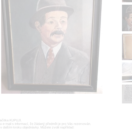
lačítka KUPUJI.
u e-mail s informací, že žádaný předmět je pro Vás rezervován.
v dalším kroku objednávky. Můžete zvolit například: