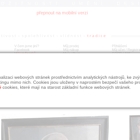
ROŽITNOSTI UMĚNÍ DES
přepnout na mobilní verzi
V čem jsme jiní?
Můj prodej
Přihlášení
Facebook
Můj nákup
Můj účet / Registr
Výkup šperků
Moje album
GDPR
/
AML
sta Burian,Král komiků,akademický malíř Svatopluk Máchal
alizaci webových stránek prostřednictvím analytických nástrojů, ke zv
tingu mimo nich. Cookies jsou uloženy v naprostém bezpečí vašeho pr
é
cookies, které mají na starost základní funkce webových stránek.
Í
MÍSTO EXPEDICE
Počet návštěv: 2104
poslat příteli
Plzeňský kraj
uložit do alba
dotaz na prodejce