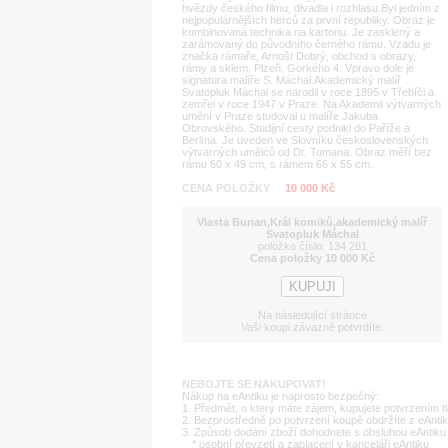
hvězdy českého filmu, divadla i rozhlasu.Byl jedním z
nejpopulárnějších herců za první republiky. Obraz je
kombinovaná technika na kartonu. Je zasklený a
zarámovaný do původního černého rámu. Vzadu je
značka rámaře, Arnošt Dobrý, obchod s obrazy,
rámy a sklem, Plzeň, Gorkého 4. Vpravo dole je
signatura malíře S. Máchal.Akademický malíř
Svatopluk Máchal se narodil v roce 1895 v Třebíči a
zemřel v roce 1947 v Praze. Na Akademii výtvarných
umění v Praze studoval u malíře Jakuba
Obrovského. Studijní cesty podnikl do Paříže a
Berlína. Je uveden ve Slovníku československých
výtvarných umělců od Dr. Tomana. Obraz měří bez
rámu 60 x 49 cm, s rámem 66 x 55 cm.
CENA POLOŽKY
10 000 Kč
Vlasta Burian,Král komiků,akademický malíř
Svatopluk Máchal
položka číslo: 134 281
Cena položky 10 000 Kč
Na následující stránce
Vaši koupi závazně potvrdíte.
NEBOJTE SE NAKUPOVAT!
Nákup na eAntiku je naprosto bezpečný:
1. Předmět, o který máte zájem, kupujete potvrzením t
2. Bezprostředně po potvrzení koupě obdržíte z eAntik
3. Způsob dodání zboží dohodnete s obsluhou eAntiku 
* osobní převzetí a zaplacení v kanceláři eAntiku