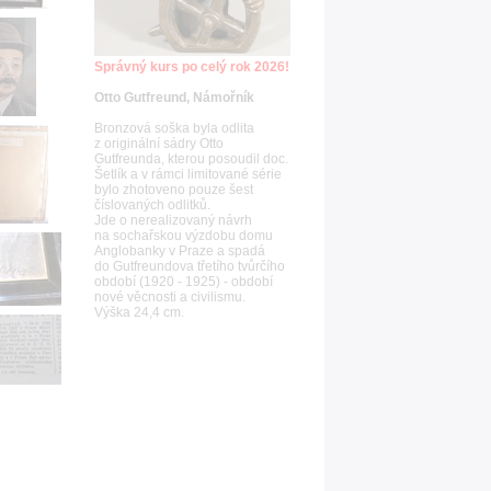
Správný kurs po celý rok 2026!
Otto Gutfreund, Námořník
Bronzová soška byla odlita
z originální sádry Otto
Gutfreunda, kterou posoudil doc.
Šetlík a v rámci limitované série
bylo zhotoveno pouze šest
číslovaných odlitků.
Jde o nerealizovaný návrh
na sochařskou výzdobu domu
Anglobanky v Praze a spadá
do Gutfreundova třetího tvůrčího
období (1920 - 1925) - období
nové věcnosti a civilismu.
Výška 24,4 cm.