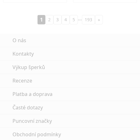
…
1
2
3
4
5
193
»
O nás
Kontakty
Výkup šperků
Recenze
Platba a doprava
Časté dotazy
Puncovní značky
Obchodní podmínky