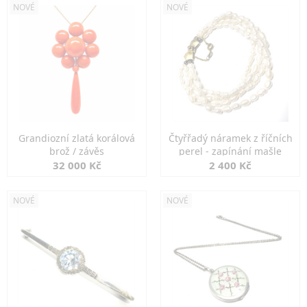
NOVÉ
NOVÉ
Grandiozní zlatá korálová
Čtyřřadý náramek z říčních
brož / závěs
perel - zapínání mašle
32 000 Kč
2 400 Kč
NOVÉ
NOVÉ