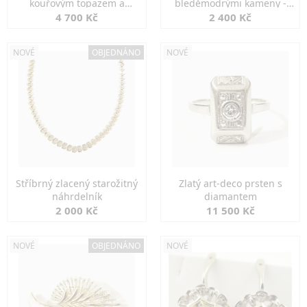
kouřovým topazem a
bleděmodrými kameny -
markazity
jemná elegance
4 700 Kč
2 400 Kč
NOVÉ
OBJEDNÁNO
NOVÉ
Stříbrný zlacený starožitný
Zlatý art-deco prsten s
náhrdelník
diamantem
2 000 Kč
11 500 Kč
NOVÉ
OBJEDNÁNO
NOVÉ