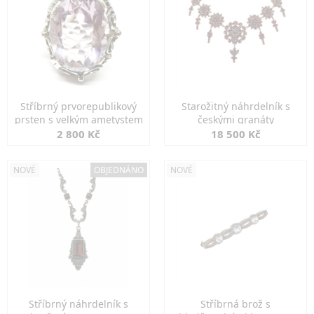
Stříbrný prvorepublikový
Starožitný náhrdelník s
prsten s velkým ametystem
českými granáty
2 800 Kč
18 500 Kč
NOVÉ
OBJEDNÁNO
NOVÉ
Stříbrný náhrdelník s
Stříbrná brož s