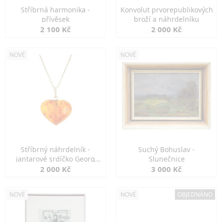
Stříbrná harmonika -
Konvolut prvorepublikových
přívěsek
broží a náhrdelníku
2 100 Kč
2 000 Kč
NOVÉ
NOVÉ
Stříbrný náhrdelník -
Suchý Bohuslav -
jantarové srdíčko Georg
Slunečnice
Kramer
2 000 Kč
3 000 Kč
NOVÉ
NOVÉ
OBJEDNÁNO