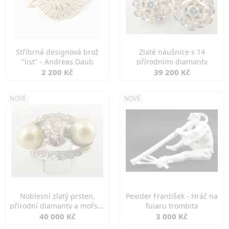
Stříbrná designová brož
Zlaté náušnice s 14
"list" - Andreas Daub
přírodními diamanty
2 200 Kč
39 200 Kč
NOVÉ
NOVÉ
Noblesní zlatý prsten,
Pexider František - Hráč na
přírodní diamanty a mořské
fujaru trombita
perly
40 000 Kč
3 000 Kč