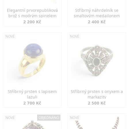
Elegantní prvorepubliková
Stříbrný náhrdelník se
brož s modrým spinelem
smaltovým medailonem
2 200 Kč
2 400 Kč
NOVÉ
NOVÉ
Stříbrný prsten s lapisem
Stříbrný prsten s onyxem a
lazuli
markazity
2 700 Kč
2 500 Kč
NOVÉ
OBJEDNÁNO
NOVÉ