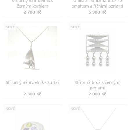
Stříbrný náhrdelník s
Unikátní stříbrná brož se
černým korálem
smaltem a říčními perlami
2 700 Kč
6 900 Kč
NOVÉ
NOVÉ
Stříbrný náhrdelník - surfař
Stříbrná brož s černými
perlami
2 300 Kč
2 000 Kč
NOVÉ
NOVÉ