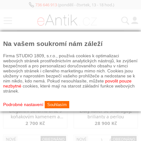
736 646 913
(pondělí - čtvrtek, 13 - 18 hod.)
KATEGORIE
Na vašem soukromí nám záleží
NOVÉ
NOVÉ
OBJEDNÁNO
Firma STUDIO 1809, s.r.o., používá cookies k optimalizaci
webových stránek prostřednictvím analytických nástrojů, ke zvýšení
bezpečnosti a pro personalizaci doručovaného obsahu v rámci
webových stránek i cíleného marketingu mimo nich. Cookies jsou
uloženy v naprostém bezpečí vašeho prohlížeče a nedostane se k
nim nikdo, kdo nemá. Pokud nesouhlasíte, můžete
povolit pouze
nezbytné
cookies, které mají na starost základní funkce webových
stránek.
Podrobné nastavení
Souhlasím
Elegantní stříbrná brož s
Zlatý kolier se smaragdy,
koňakovým kamenem a
brilianty a perlou
markazity
2 700 Kč
28 900 Kč
NOVÉ
OBJEDNÁNO
NOVÉ
OBJEDNÁNO