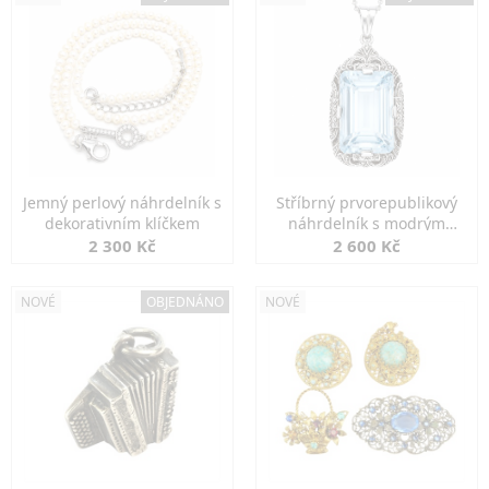
Jemný perlový náhrdelník s
Stříbrný prvorepublikový
dekorativním klíčkem
náhrdelník s modrým
spinelem
2 300 Kč
2 600 Kč
NOVÉ
OBJEDNÁNO
NOVÉ