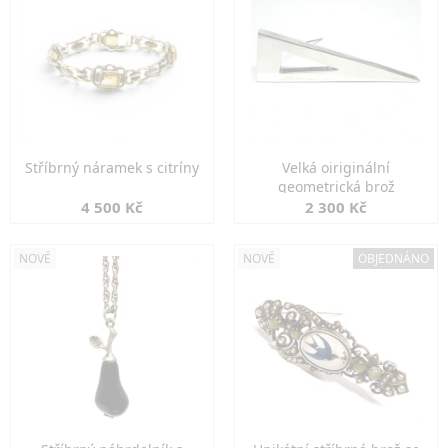
Stříbrný náramek s citríny
Velká oiriginální
geometrická brož
4 500 Kč
2 300 Kč
NOVÉ
NOVÉ
OBJEDNÁNO