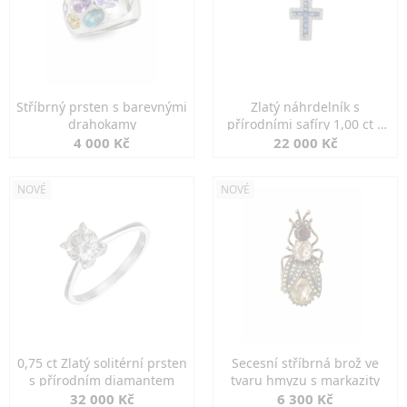
Stříbrný prsten s barevnými
Zlatý náhrdelník s
drahokamy
přírodními safíry 1,00 ct a
diamanty
4 000 Kč
22 000 Kč
NOVÉ
NOVÉ
0,75 ct Zlatý solitérní prsten
Secesní stříbrná brož ve
s přírodním diamantem
tvaru hmyzu s markazity
32 000 Kč
6 300 Kč