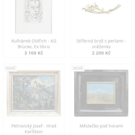
Kulhánek Oldřich - KG
Stříbrná brož s perlami -
Brücke, Ex libris
sněženky
3 100 Kč
2 200 Kč
NOVÉ
NOVÉ
Petrovický Josef - Hrad
Městečko pod horami
Karlštejn