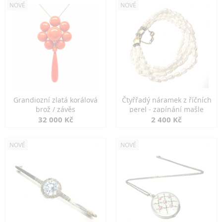
NOVÉ
NOVÉ
Grandiozní zlatá korálová
Čtyřřadý náramek z říčních
brož / závěs
perel - zapínání mašle
32 000 Kč
2 400 Kč
NOVÉ
NOVÉ