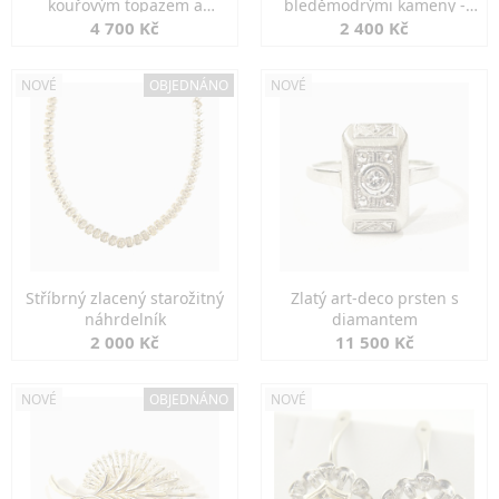
kouřovým topazem a
bleděmodrými kameny -
markazity
jemná elegance
4 700 Kč
2 400 Kč
NOVÉ
OBJEDNÁNO
NOVÉ
Stříbrný zlacený starožitný
Zlatý art-deco prsten s
náhrdelník
diamantem
2 000 Kč
11 500 Kč
NOVÉ
OBJEDNÁNO
NOVÉ