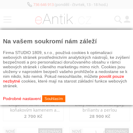
736 646 913
(pondělí - čtvrtek, 13 - 18 hod.)
KATEGORIE
Na vašem soukromí nám záleží
NOVÉ
NOVÉ
OBJEDNÁNO
Firma STUDIO 1809, s.r.o., používá cookies k optimalizaci
webových stránek prostřednictvím analytických nástrojů, ke zvýšení
bezpečnosti a pro personalizaci doručovaného obsahu v rámci
webových stránek i cíleného marketingu mimo nich. Cookies jsou
uloženy v naprostém bezpečí vašeho prohlížeče a nedostane se k
nim nikdo, kdo nemá. Pokud nesouhlasíte, můžete
povolit pouze
nezbytné
cookies, které mají na starost základní funkce webových
stránek.
Podrobné nastavení
Souhlasím
Elegantní stříbrná brož s
Zlatý kolier se smaragdy,
koňakovým kamenem a
brilianty a perlou
markazity
2 700 Kč
28 900 Kč
NOVÉ
OBJEDNÁNO
NOVÉ
OBJEDNÁNO