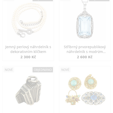
Jemný perlový náhrdelník s
Stříbrný prvorepublikový
dekorativním klíčkem
náhrdelník s modrým
spinelem
2 300 Kč
2 600 Kč
NOVÉ
OBJEDNÁNO
NOVÉ