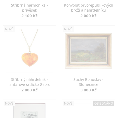
Stříbrná harmonika -
Konvolut prvorepublikových
přívěsek
broží a náhrdelníku
2 100 Kč
2 000 Kč
NOVÉ
NOVÉ
Stříbrný náhrdelník -
Suchý Bohuslav -
jantarové srdíčko Georg
Slunečnice
Kramer
2 000 Kč
3 000 Kč
NOVÉ
NOVÉ
OBJEDNÁNO