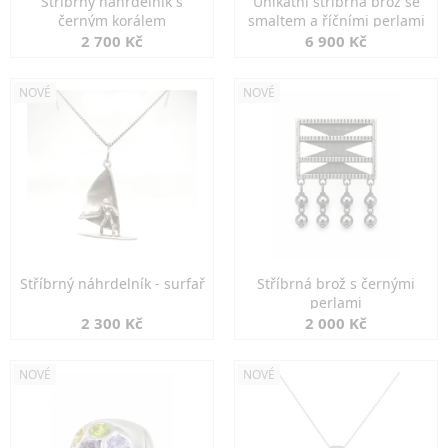
Stříbrný náhrdelník s
Unikátní stříbrná brož se
černým korálem
smaltem a říčními perlami
2 700 Kč
6 900 Kč
NOVÉ
NOVÉ
Stříbrný náhrdelník - surfař
Stříbrná brož s černými
perlami
2 300 Kč
2 000 Kč
NOVÉ
NOVÉ