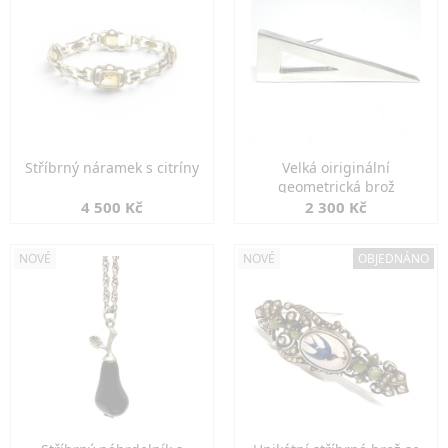
Stříbrný náramek s citríny
Velká oiriginální
geometrická brož
4 500 Kč
2 300 Kč
NOVÉ
NOVÉ
OBJEDNÁNO