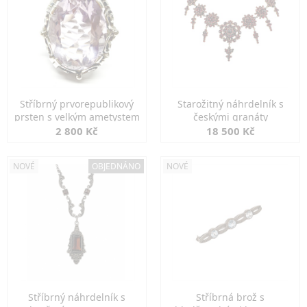
Stříbrný prvorepublikový
Starožitný náhrdelník s
prsten s velkým ametystem
českými granáty
2 800 Kč
18 500 Kč
NOVÉ
OBJEDNÁNO
NOVÉ
Stříbrný náhrdelník s
Stříbrná brož s