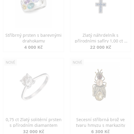
Stříbrný prsten s barevnými
Zlatý náhrdelník s
drahokamy
přírodními safíry 1,00 ct a
diamanty
4 000 Kč
22 000 Kč
NOVÉ
NOVÉ
0,75 ct Zlatý solitérní prsten
Secesní stříbrná brož ve
s přírodním diamantem
tvaru hmyzu s markazity
32 000 Kč
6 300 Kč