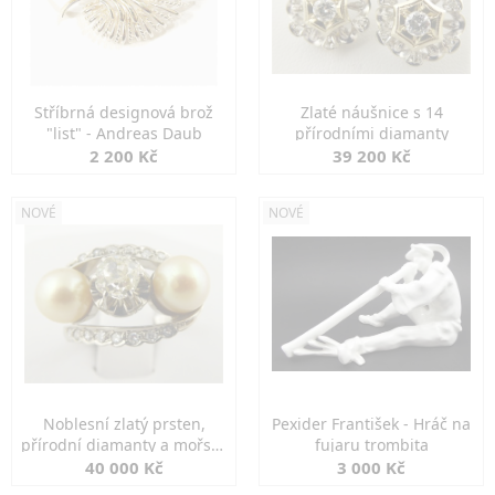
Stříbrná designová brož
Zlaté náušnice s 14
"list" - Andreas Daub
přírodními diamanty
2 200 Kč
39 200 Kč
NOVÉ
NOVÉ
Noblesní zlatý prsten,
Pexider František - Hráč na
přírodní diamanty a mořské
fujaru trombita
perly
40 000 Kč
3 000 Kč