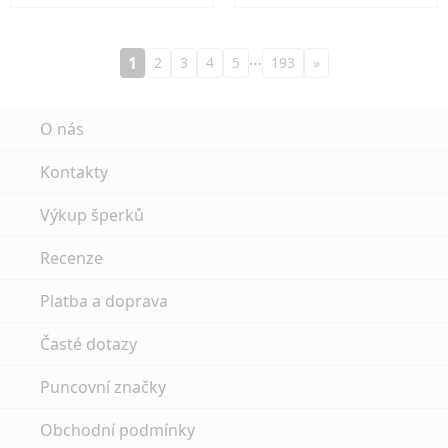
…
1
2
3
4
5
193
»
O nás
Kontakty
Výkup šperků
Recenze
Platba a doprava
Časté dotazy
Puncovní značky
Obchodní podmínky