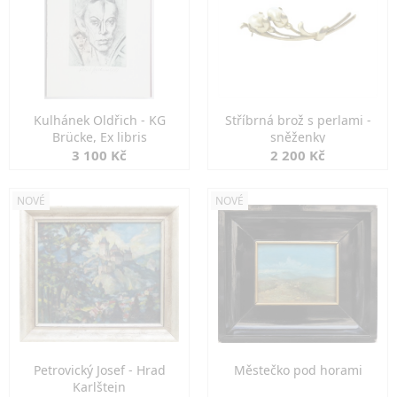
Kulhánek Oldřich - KG
Stříbrná brož s perlami -
Brücke, Ex libris
sněženky
3 100 Kč
2 200 Kč
NOVÉ
NOVÉ
Petrovický Josef - Hrad
Městečko pod horami
Karlštejn