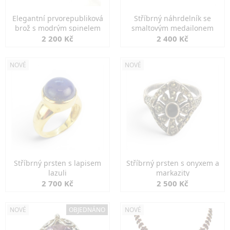
Elegantní prvorepubliková
Stříbrný náhrdelník se
brož s modrým spinelem
smaltovým medailonem
2 200 Kč
2 400 Kč
NOVÉ
NOVÉ
Stříbrný prsten s lapisem
Stříbrný prsten s onyxem a
lazuli
markazity
2 700 Kč
2 500 Kč
NOVÉ
OBJEDNÁNO
NOVÉ