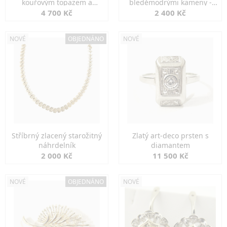
kouřovým topazem a
bleděmodrými kameny -
markazity
jemná elegance
4 700 Kč
2 400 Kč
NOVÉ
OBJEDNÁNO
NOVÉ
Stříbrný zlacený starožitný
Zlatý art-deco prsten s
náhrdelník
diamantem
2 000 Kč
11 500 Kč
NOVÉ
OBJEDNÁNO
NOVÉ