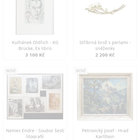
Kulhánek Oldřich - KG
Stříbrná brož s perlami -
Brücke, Ex libris
sněženky
3 100 Kč
2 200 Kč
NOVÉ
NOVÉ
Nemes Endre - Soubor šesti
Petrovický Josef - Hrad
litografií
Karlštejn