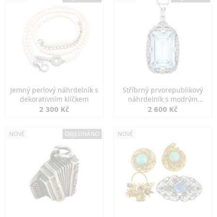
Jemný perlový náhrdelník s
Stříbrný prvorepublikový
dekorativním klíčkem
náhrdelník s modrým
spinelem
2 300 Kč
2 600 Kč
NOVÉ
OBJEDNÁNO
NOVÉ