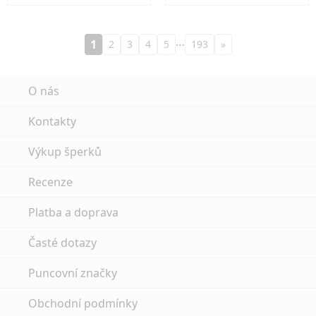
…
1
2
3
4
5
193
»
O nás
Kontakty
Výkup šperků
Recenze
Platba a doprava
Časté dotazy
Puncovní značky
Obchodní podmínky