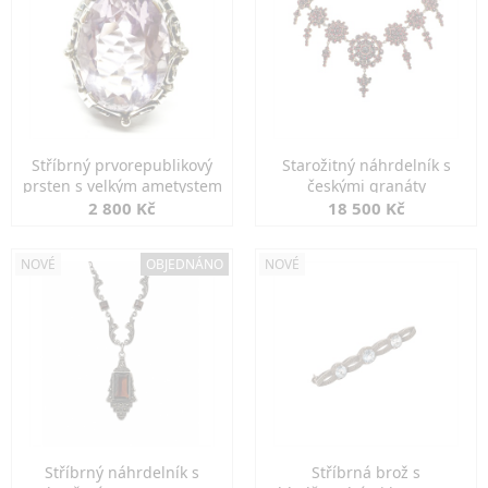
Stříbrný prvorepublikový
Starožitný náhrdelník s
prsten s velkým ametystem
českými granáty
2 800 Kč
18 500 Kč
NOVÉ
OBJEDNÁNO
NOVÉ
Stříbrný náhrdelník s
Stříbrná brož s