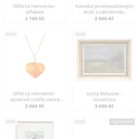
Stříbrná harmonika -
Konvolut prvorepublikových
přívěsek
broží a náhrdelníku
2 100 Kč
2 000 Kč
NOVÉ
NOVÉ
Stříbrný náhrdelník -
Suchý Bohuslav -
jantarové srdíčko Georg
Slunečnice
Kramer
2 000 Kč
3 000 Kč
NOVÉ
NOVÉ
OBJEDNÁNO