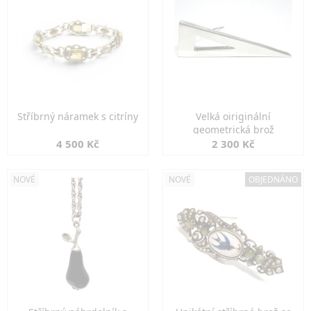
Stříbrný náramek s citríny
Velká oiriginální
geometrická brož
4 500 Kč
2 300 Kč
NOVÉ
NOVÉ
OBJEDNÁNO