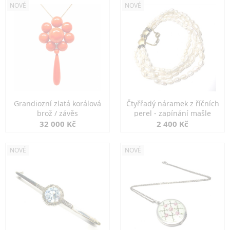
NOVÉ
NOVÉ
Grandiozní zlatá korálová
Čtyřřadý náramek z říčních
brož / závěs
perel - zapínání mašle
32 000 Kč
2 400 Kč
NOVÉ
NOVÉ