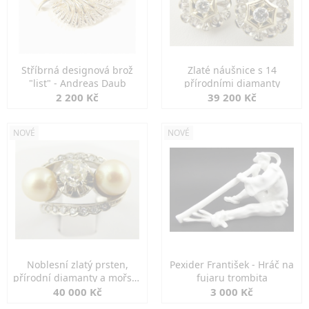
Stříbrná designová brož
Zlaté náušnice s 14
"list" - Andreas Daub
přírodními diamanty
2 200 Kč
39 200 Kč
NOVÉ
NOVÉ
Noblesní zlatý prsten,
Pexider František - Hráč na
přírodní diamanty a mořské
fujaru trombita
perly
40 000 Kč
3 000 Kč