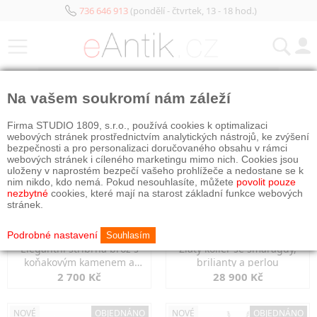
736 646 913
(pondělí - čtvrtek, 13 - 18 hod.)
KATEGORIE
Na vašem soukromí nám záleží
NOVÉ
OBJEDNÁNO
NOVÉ
OBJEDNÁNO
Firma STUDIO 1809, s.r.o., používá cookies k optimalizaci
webových stránek prostřednictvím analytických nástrojů, ke zvýšení
bezpečnosti a pro personalizaci doručovaného obsahu v rámci
webových stránek i cíleného marketingu mimo nich. Cookies jsou
uloženy v naprostém bezpečí vašeho prohlížeče a nedostane se k
nim nikdo, kdo nemá. Pokud nesouhlasíte, můžete
povolit pouze
nezbytné
cookies, které mají na starost základní funkce webových
stránek.
Podrobné nastavení
Souhlasím
Elegantní stříbrná brož s
Zlatý kolier se smaragdy,
koňakovým kamenem a
brilianty a perlou
markazity
2 700 Kč
28 900 Kč
NOVÉ
OBJEDNÁNO
NOVÉ
OBJEDNÁNO