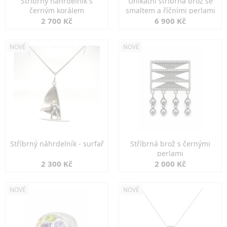
Stříbrný náhrdelník s
Unikátní stříbrná brož se
černým korálem
smaltem a říčními perlami
2 700 Kč
6 900 Kč
NOVÉ
NOVÉ
Stříbrný náhrdelník - surfař
Stříbrná brož s černými
perlami
2 300 Kč
2 000 Kč
NOVÉ
NOVÉ