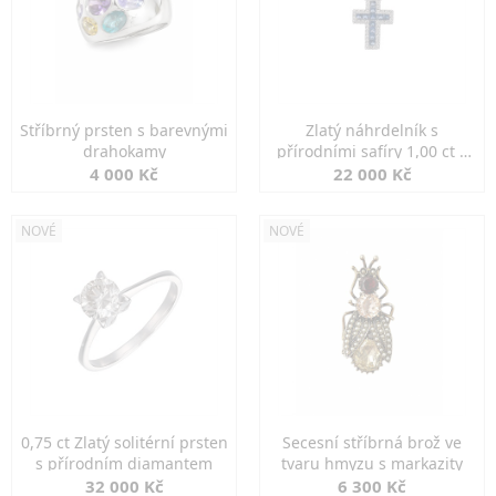
Stříbrný prsten s barevnými
Zlatý náhrdelník s
drahokamy
přírodními safíry 1,00 ct a
diamanty
4 000 Kč
22 000 Kč
NOVÉ
NOVÉ
0,75 ct Zlatý solitérní prsten
Secesní stříbrná brož ve
s přírodním diamantem
tvaru hmyzu s markazity
32 000 Kč
6 300 Kč