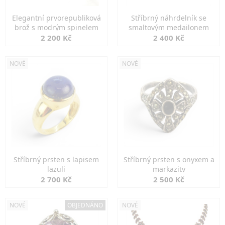
Elegantní prvorepubliková
Stříbrný náhrdelník se
brož s modrým spinelem
smaltovým medailonem
2 200 Kč
2 400 Kč
NOVÉ
NOVÉ
Stříbrný prsten s lapisem
Stříbrný prsten s onyxem a
lazuli
markazity
2 700 Kč
2 500 Kč
NOVÉ
OBJEDNÁNO
NOVÉ