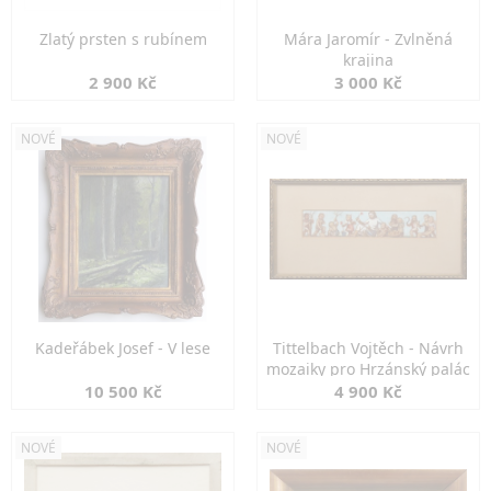
Zlatý prsten s rubínem
Mára Jaromír - Zvlněná
krajina
2 900 Kč
3 000 Kč
NOVÉ
NOVÉ
Kadeřábek Josef - V lese
Tittelbach Vojtěch - Návrh
mozaiky pro Hrzánský palác
10 500 Kč
4 900 Kč
NOVÉ
NOVÉ