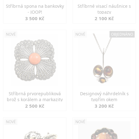
Stříbrná spona na bankovky
Stříbrné visací náušnice s
- JOOP!
topazy
3 500 Kč
2 100 Kč
NOVÉ
NOVÉ
OBJEDNÁNO
Stříbrná prvorepubliková
Designový náhrdelník s
brož s korálem a markazity
tygřím okem
2 500 Kč
3 200 Kč
NOVÉ
NOVÉ