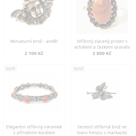
Miniaturní brož - anděl
Stříbrný zlacený prsten s
achátem a českými granáty
2 100 Kč
2 800 Kč
NOVÉ
NOVÉ
Elegantní stříbrný náramek
Secesní stříbrná brož ve
s přírodním korálem
tvaru hmyzu s markazity