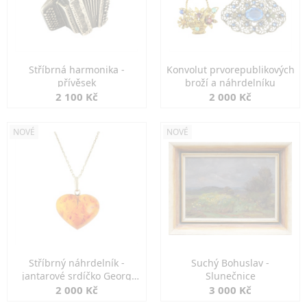
Stříbrná harmonika -
Konvolut prvorepublikových
přívěsek
broží a náhrdelníku
2 100 Kč
2 000 Kč
NOVÉ
NOVÉ
Stříbrný náhrdelník -
Suchý Bohuslav -
jantarové srdíčko Georg
Slunečnice
Kramer
2 000 Kč
3 000 Kč