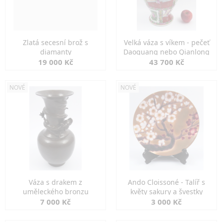
Zlatá secesní brož s
Velká váza s víkem - pečeť
diamanty
Daoguang nebo Qianlong
19 000 Kč
43 700 Kč
NOVÉ
NOVÉ
Váza s drakem z
Ando Cloissoné - Talíř s
uměleckého bronzu
květy sakury a švestky
7 000 Kč
3 000 Kč