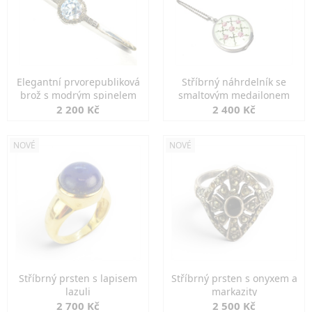
Elegantní prvorepubliková
Stříbrný náhrdelník se
brož s modrým spinelem
smaltovým medailonem
2 200 Kč
2 400 Kč
NOVÉ
NOVÉ
Stříbrný prsten s lapisem
Stříbrný prsten s onyxem a
lazuli
markazity
2 700 Kč
2 500 Kč