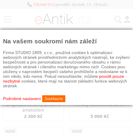
736 646 913
(pondělí - čtvrtek, 13 - 18 hod.)
KATEGORIE
Na vašem soukromí nám záleží
NOVÉ
NOVÉ
Firma STUDIO 1809, s.r.o., používá cookies k optimalizaci
webových stránek prostřednictvím analytických nástrojů, ke zvýšení
bezpečnosti a pro personalizaci doručovaného obsahu v rámci
webových stránek i cíleného marketingu mimo nich. Cookies jsou
uloženy v naprostém bezpečí vašeho prohlížeče a nedostane se k
nim nikdo, kdo nemá. Pokud nesouhlasíte, můžete
povolit pouze
nezbytné
cookies, které mají na starost základní funkce webových
stránek.
Podrobné nastavení
Souhlasím
Originální stříbrný prsten s
Perlový náhrdelník, 80 cm
ametystem
2 300 Kč
5 000 Kč
NOVÉ
NOVÉ