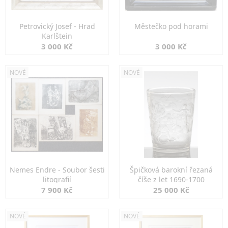
Petrovický Josef - Hrad
Městečko pod horami
Karlštejn
3 000 Kč
3 000 Kč
NOVÉ
NOVÉ
Nemes Endre - Soubor šesti
Špičková barokní řezaná
litografií
číše z let 1690-1700
7 900 Kč
25 000 Kč
NOVÉ
NOVÉ