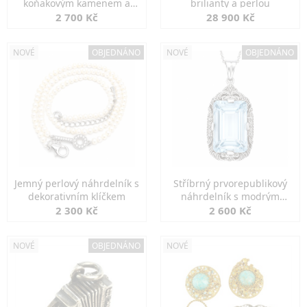
koňakovým kamenem a
brilianty a perlou
markazity
2 700 Kč
28 900 Kč
NOVÉ
OBJEDNÁNO
NOVÉ
OBJEDNÁNO
Jemný perlový náhrdelník s
Stříbrný prvorepublikový
dekorativním klíčkem
náhrdelník s modrým
spinelem
2 300 Kč
2 600 Kč
NOVÉ
OBJEDNÁNO
NOVÉ