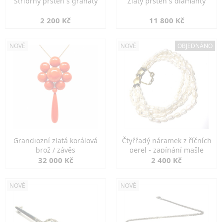
Stříbrný prsten s granáty
Zlatý prsten s diamanty
2 200 Kč
11 800 Kč
NOVÉ
NOVÉ
OBJEDNÁNO
Grandiozní zlatá korálová
Čtyřřadý náramek z říčních
brož / závěs
perel - zapínání mašle
32 000 Kč
2 400 Kč
NOVÉ
NOVÉ