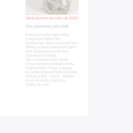
Správný kurs po celý rok 2026!
Otto Gutfreund, Námořník
Bronzová soška byla odlita
z originální sádry Otto
Gutfreunda, kterou posoudil doc.
Šetlík a v rámci limitované série
bylo zhotoveno pouze šest
číslovaných odlitků.
Jde o nerealizovaný návrh
na sochařskou výzdobu domu
Anglobanky v Praze a spadá
do Gutfreundova třetího tvůrčího
období (1920 - 1925) - období
nové věcnosti a civilismu.
Výška 24,4 cm.