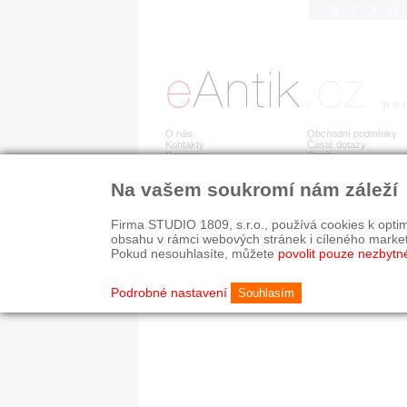
STA
O nás
Obchodní podmínky
Kontakty
Časté dotazy
Recenze
Ceník
Na vašem soukromí nám záleží
Detail položky již není dostupný.
Firma STUDIO 1809, s.r.o., používá cookies k optim
obsahu v rámci webových stránek i cíleného marke
Pokud nesouhlasíte, můžete
povolit pouze nezbytn
© 2003-2026 STUDIO 18
©
1992-2026 Softwarov
Nastavení cookies
Podrobné nastavení
Souhlasím