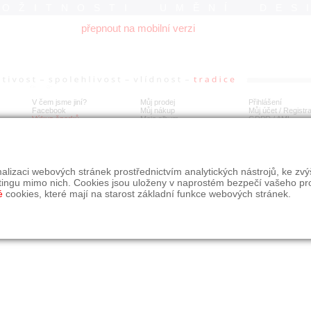
ROŽITNOSTI UMĚNÍ DES
přepnout na mobilní verzi
V čem jsme jiní?
Můj prodej
Přihlášení
Facebook
Můj nákup
Můj účet / Registr
Výkup šperků
Moje album
GDPR
/
AML
alizaci webových stránek prostřednictvím analytických nástrojů, ke zv
tingu mimo nich. Cookies jsou uloženy v naprostém bezpečí vašeho pr
é
cookies, které mají na starost základní funkce webových stránek.
09, s.r.o.
é řešení Studio dmm