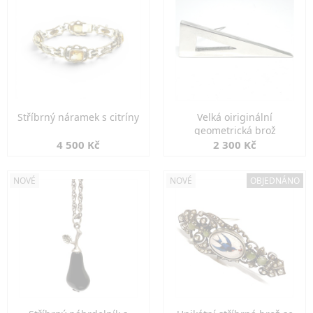
Stříbrný náramek s citríny
Velká oiriginální
geometrická brož
4 500 Kč
2 300 Kč
NOVÉ
NOVÉ
OBJEDNÁNO