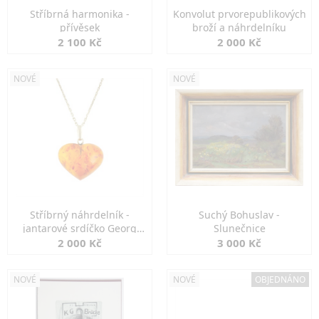
Stříbrná harmonika -
Konvolut prvorepublikových
přívěsek
broží a náhrdelníku
2 100 Kč
2 000 Kč
NOVÉ
NOVÉ
Stříbrný náhrdelník -
Suchý Bohuslav -
jantarové srdíčko Georg
Slunečnice
Kramer
2 000 Kč
3 000 Kč
NOVÉ
NOVÉ
OBJEDNÁNO