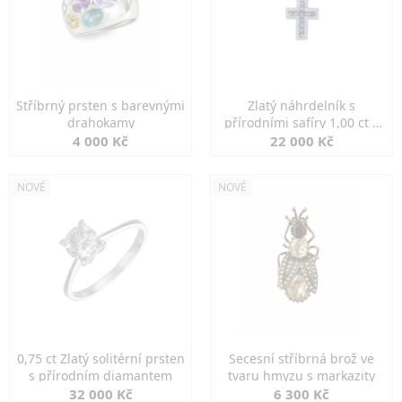
Stříbrný prsten s barevnými
Zlatý náhrdelník s
drahokamy
přírodními safíry 1,00 ct a
diamanty
4 000 Kč
22 000 Kč
NOVÉ
NOVÉ
0,75 ct Zlatý solitérní prsten
Secesní stříbrná brož ve
s přírodním diamantem
tvaru hmyzu s markazity
32 000 Kč
6 300 Kč