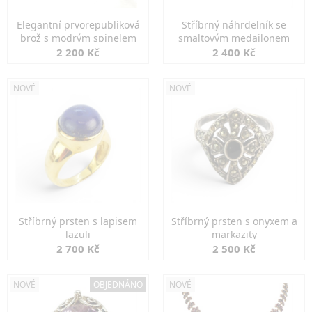
Elegantní prvorepubliková
Stříbrný náhrdelník se
brož s modrým spinelem
smaltovým medailonem
2 200 Kč
2 400 Kč
NOVÉ
NOVÉ
Stříbrný prsten s lapisem
Stříbrný prsten s onyxem a
lazuli
markazity
2 700 Kč
2 500 Kč
NOVÉ
OBJEDNÁNO
NOVÉ