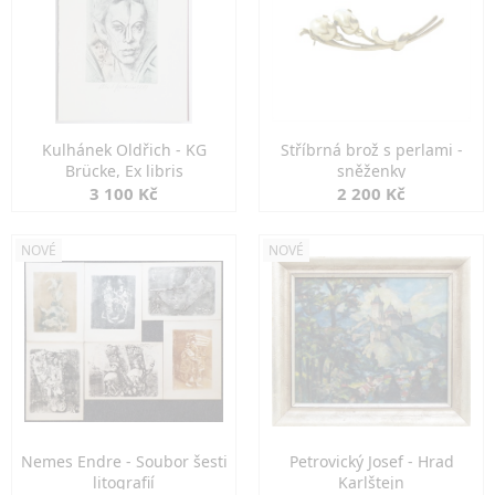
Kulhánek Oldřich - KG
Stříbrná brož s perlami -
Brücke, Ex libris
sněženky
3 100 Kč
2 200 Kč
NOVÉ
NOVÉ
Nemes Endre - Soubor šesti
Petrovický Josef - Hrad
litografií
Karlštejn