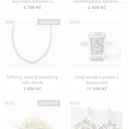
kouřovým topazem a
bleděmodrými kameny -
markazity
jemná elegance
4 700 Kč
2 400 Kč
NOVÉ
OBJEDNÁNO
NOVÉ
Stříbrný zlacený starožitný
Zlatý art-deco prsten s
náhrdelník
diamantem
2 000 Kč
11 500 Kč
NOVÉ
OBJEDNÁNO
NOVÉ