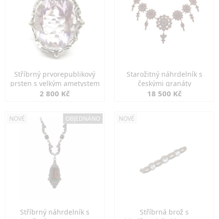
Stříbrný prvorepublikový
Starožitný náhrdelník s
prsten s velkým ametystem
českými granáty
2 800 Kč
18 500 Kč
NOVÉ
OBJEDNÁNO
NOVÉ
Stříbrný náhrdelník s
Stříbrná brož s