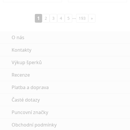
…
1
2
3
4
5
193
»
O nás
Kontakty
Výkup šperků
Recenze
Platba a doprava
Časté dotazy
Puncovní značky
Obchodní podmínky