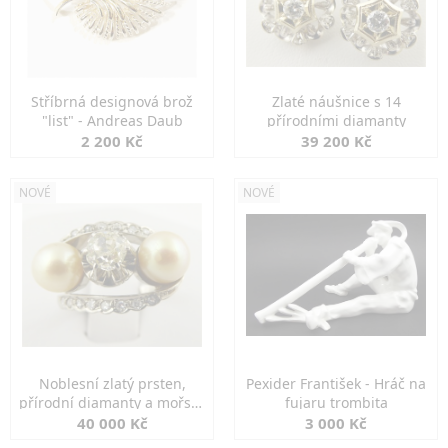
Stříbrná designová brož
Zlaté náušnice s 14
"list" - Andreas Daub
přírodními diamanty
2 200 Kč
39 200 Kč
NOVÉ
NOVÉ
Noblesní zlatý prsten,
Pexider František - Hráč na
přírodní diamanty a mořské
fujaru trombita
perly
40 000 Kč
3 000 Kč