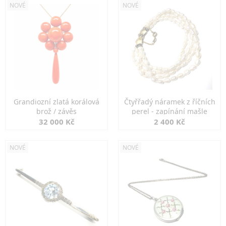
NOVÉ
NOVÉ
Grandiozní zlatá korálová
Čtyřřadý náramek z říčních
brož / závěs
perel - zapínání mašle
32 000 Kč
2 400 Kč
NOVÉ
NOVÉ