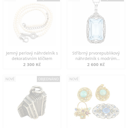
Jemný perlový náhrdelník s
Stříbrný prvorepublikový
dekorativním klíčkem
náhrdelník s modrým
spinelem
2 300 Kč
2 600 Kč
NOVÉ
OBJEDNÁNO
NOVÉ