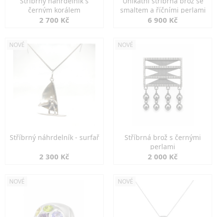
Stříbrný náhrdelník s
Unikátní stříbrná brož se
černým korálem
smaltem a říčními perlami
2 700 Kč
6 900 Kč
NOVÉ
NOVÉ
Stříbrný náhrdelník - surfař
Stříbrná brož s černými
perlami
2 300 Kč
2 000 Kč
NOVÉ
NOVÉ