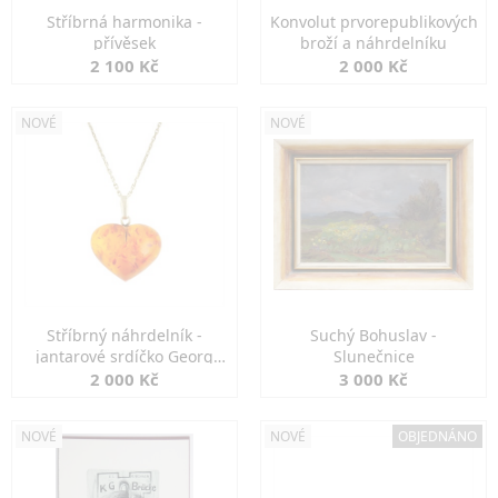
Stříbrná harmonika -
Konvolut prvorepublikových
přívěsek
broží a náhrdelníku
2 100 Kč
2 000 Kč
NOVÉ
NOVÉ
Stříbrný náhrdelník -
Suchý Bohuslav -
jantarové srdíčko Georg
Slunečnice
Kramer
2 000 Kč
3 000 Kč
NOVÉ
NOVÉ
OBJEDNÁNO