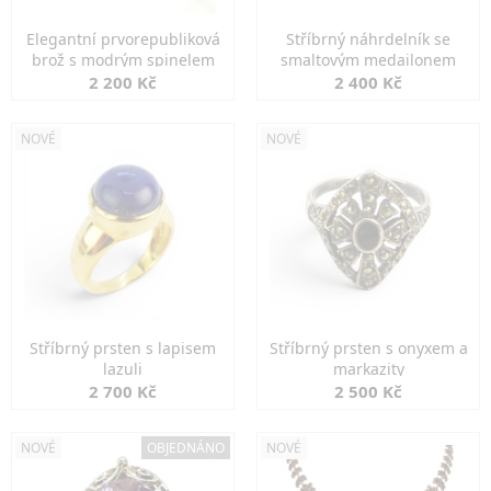
Elegantní prvorepubliková
Stříbrný náhrdelník se
brož s modrým spinelem
smaltovým medailonem
2 200 Kč
2 400 Kč
NOVÉ
NOVÉ
Stříbrný prsten s lapisem
Stříbrný prsten s onyxem a
lazuli
markazity
2 700 Kč
2 500 Kč
NOVÉ
OBJEDNÁNO
NOVÉ