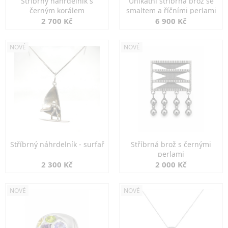
Stříbrný náhrdelník s
Unikátní stříbrná brož se
černým korálem
smaltem a říčními perlami
2 700 Kč
6 900 Kč
NOVÉ
NOVÉ
Stříbrný náhrdelník - surfař
Stříbrná brož s černými
perlami
2 300 Kč
2 000 Kč
NOVÉ
NOVÉ