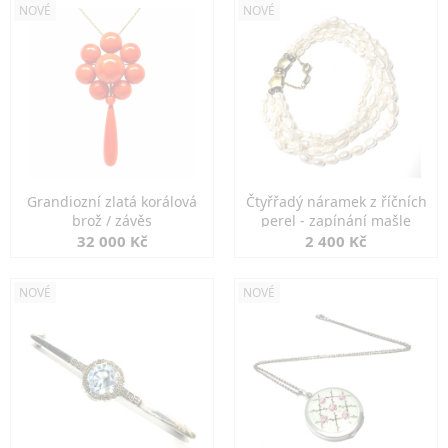
NOVÉ
NOVÉ
Grandiozní zlatá korálová
Čtyřřadý náramek z říčních
brož / závěs
perel - zapínání mašle
32 000 Kč
2 400 Kč
NOVÉ
NOVÉ