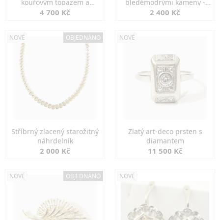
kouřovým topazem a
bleděmodrými kameny -
markazity
jemná elegance
4 700 Kč
2 400 Kč
NOVÉ
OBJEDNÁNO
NOVÉ
Stříbrný zlacený starožitný
Zlatý art-deco prsten s
náhrdelník
diamantem
2 000 Kč
11 500 Kč
NOVÉ
OBJEDNÁNO
NOVÉ