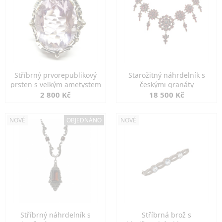
Stříbrný prvorepublikový
Starožitný náhrdelník s
prsten s velkým ametystem
českými granáty
2 800 Kč
18 500 Kč
NOVÉ
OBJEDNÁNO
NOVÉ
Stříbrný náhrdelník s
Stříbrná brož s