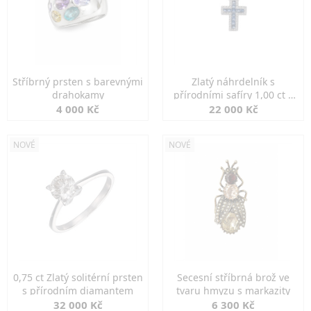
Stříbrný prsten s barevnými
Zlatý náhrdelník s
drahokamy
přírodními safíry 1,00 ct a
diamanty
4 000 Kč
22 000 Kč
NOVÉ
NOVÉ
0,75 ct Zlatý solitérní prsten
Secesní stříbrná brož ve
s přírodním diamantem
tvaru hmyzu s markazity
32 000 Kč
6 300 Kč