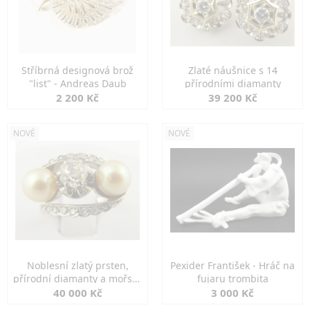
Stříbrná designová brož
Zlaté náušnice s 14
"list" - Andreas Daub
přírodními diamanty
2 200 Kč
39 200 Kč
NOVÉ
NOVÉ
Noblesní zlatý prsten,
Pexider František - Hráč na
přírodní diamanty a mořské
fujaru trombita
perly
40 000 Kč
3 000 Kč