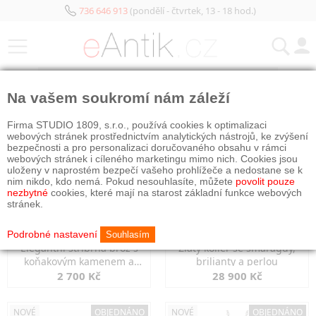
736 646 913
(pondělí - čtvrtek, 13 - 18 hod.)
KATEGORIE
Na vašem soukromí nám záleží
NOVÉ
OBJEDNÁNO
NOVÉ
OBJEDNÁNO
Firma STUDIO 1809, s.r.o., používá cookies k optimalizaci
webových stránek prostřednictvím analytických nástrojů, ke zvýšení
bezpečnosti a pro personalizaci doručovaného obsahu v rámci
webových stránek i cíleného marketingu mimo nich. Cookies jsou
uloženy v naprostém bezpečí vašeho prohlížeče a nedostane se k
nim nikdo, kdo nemá. Pokud nesouhlasíte, můžete
povolit pouze
nezbytné
cookies, které mají na starost základní funkce webových
stránek.
Podrobné nastavení
Souhlasím
Elegantní stříbrná brož s
Zlatý kolier se smaragdy,
koňakovým kamenem a
brilianty a perlou
markazity
2 700 Kč
28 900 Kč
NOVÉ
OBJEDNÁNO
NOVÉ
OBJEDNÁNO