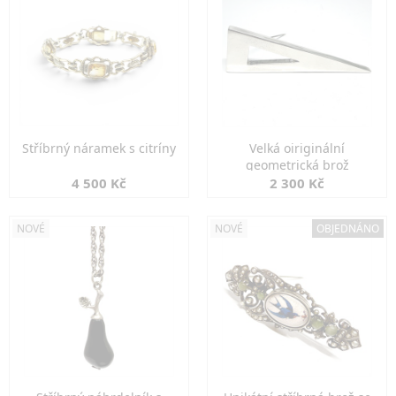
Stříbrný náramek s citríny
Velká oiriginální
geometrická brož
4 500 Kč
2 300 Kč
NOVÉ
NOVÉ
OBJEDNÁNO