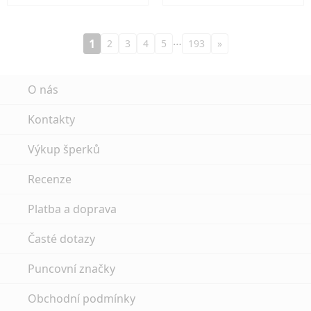
…
1
2
3
4
5
193
»
O nás
Kontakty
Výkup šperků
Recenze
Platba a doprava
Časté dotazy
Puncovní značky
Obchodní podmínky