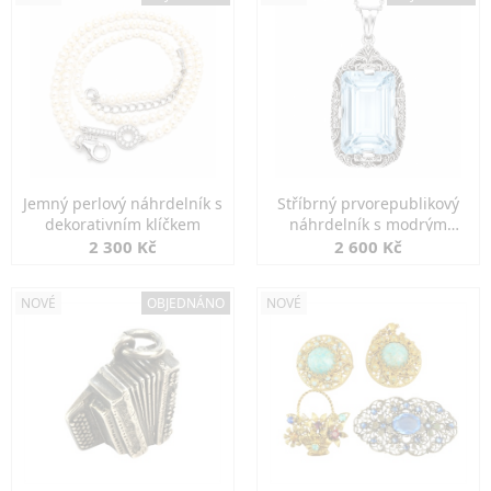
Jemný perlový náhrdelník s
Stříbrný prvorepublikový
dekorativním klíčkem
náhrdelník s modrým
spinelem
2 300 Kč
2 600 Kč
NOVÉ
OBJEDNÁNO
NOVÉ