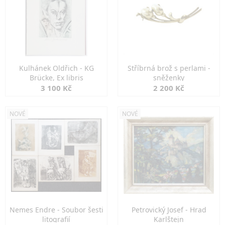
Kulhánek Oldřich - KG
Stříbrná brož s perlami -
Brücke, Ex libris
sněženky
3 100 Kč
2 200 Kč
NOVÉ
NOVÉ
Nemes Endre - Soubor šesti
Petrovický Josef - Hrad
litografií
Karlštejn