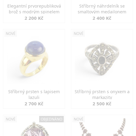
Elegantní prvorepubliková
Stříbrný náhrdelník se
brož s modrým spinelem
smaltovým medailonem
2 200 Kč
2 400 Kč
NOVÉ
NOVÉ
Stříbrný prsten s lapisem
Stříbrný prsten s onyxem a
lazuli
markazity
2 700 Kč
2 500 Kč
NOVÉ
OBJEDNÁNO
NOVÉ