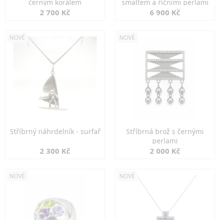
černým korálem
smaltem a říčními perlami
2 700 Kč
6 900 Kč
NOVÉ
NOVÉ
Stříbrný náhrdelník - surfař
Stříbrná brož s černými
perlami
2 300 Kč
2 000 Kč
NOVÉ
NOVÉ