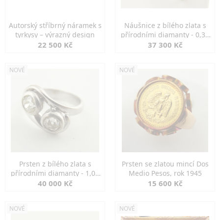
Autorský stříbrný náramek s
Náušnice z bílého zlata s
tyrkysy – výrazný design
přírodními diamanty - 0,30
ct
22 500 Kč
37 300 Kč
NOVÉ
NOVÉ
Prsten z bílého zlata s
Prsten se zlatou mincí Dos
přírodními diamanty - 1,00
Medio Pesos, rok 1945
ct
40 000 Kč
15 600 Kč
NOVÉ
NOVÉ