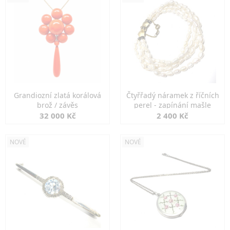
Grandiozní zlatá korálová
Čtyřřadý náramek z říčních
brož / závěs
perel - zapínání mašle
32 000 Kč
2 400 Kč
NOVÉ
NOVÉ