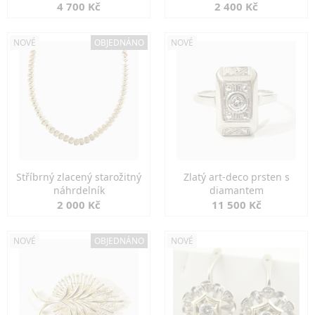
markazity
jemná elegance
4 700 Kč
2 400 Kč
NOVÉ
OBJEDNÁNO
NOVÉ
Stříbrný zlacený starožitný
Zlatý art-deco prsten s
náhrdelník
diamantem
2 000 Kč
11 500 Kč
NOVÉ
OBJEDNÁNO
NOVÉ