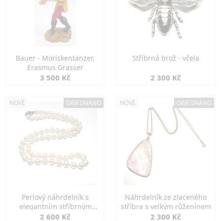
Bauer - Moriskentänzer,
Stříbrná brož - včela
Erasmus Grasser
3 500 Kč
2 300 Kč
NOVÉ
OBJEDNÁNO
NOVÉ
OBJEDNÁNO
Perlový náhrdelník s
Náhrdelník ze zlaceného
elegantním stříbrným
stříbra s velkým růženínem
zapínáním
2 600 Kč
2 300 Kč