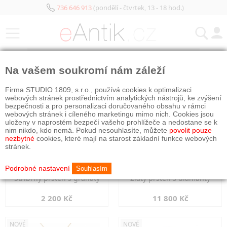
736 646 913
(pondělí - čtvrtek, 13 - 18 hod.)
KATEGORIE
Na vašem soukromí nám záleží
NOVÉ
NOVÉ
Firma STUDIO 1809, s.r.o., používá cookies k optimalizaci
webových stránek prostřednictvím analytických nástrojů, ke zvýšení
bezpečnosti a pro personalizaci doručovaného obsahu v rámci
webových stránek i cíleného marketingu mimo nich. Cookies jsou
uloženy v naprostém bezpečí vašeho prohlížeče a nedostane se k
nim nikdo, kdo nemá. Pokud nesouhlasíte, můžete
povolit pouze
nezbytné
cookies, které mají na starost základní funkce webových
stránek.
Podrobné nastavení
Souhlasím
Stříbrný prsten s granáty
Zlatý prsten s diamanty
2 200 Kč
11 800 Kč
NOVÉ
NOVÉ