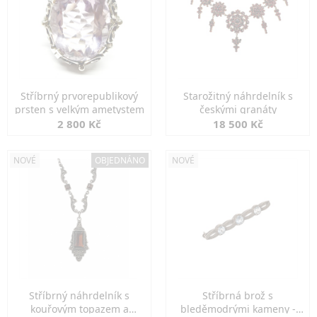
Stříbrný prvorepublikový
Starožitný náhrdelník s
prsten s velkým ametystem
českými granáty
2 800 Kč
18 500 Kč
NOVÉ
OBJEDNÁNO
NOVÉ
Stříbrný náhrdelník s
Stříbrná brož s
kouřovým topazem a
bleděmodrými kameny -