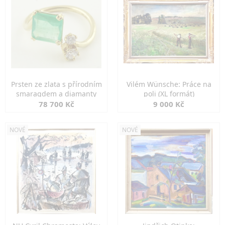
Prsten ze zlata s přírodním
Vilém Wünsche: Práce na
smaragdem a diamanty
poli (XL formát)
78 700 Kč
9 000 Kč
NOVÉ
NOVÉ