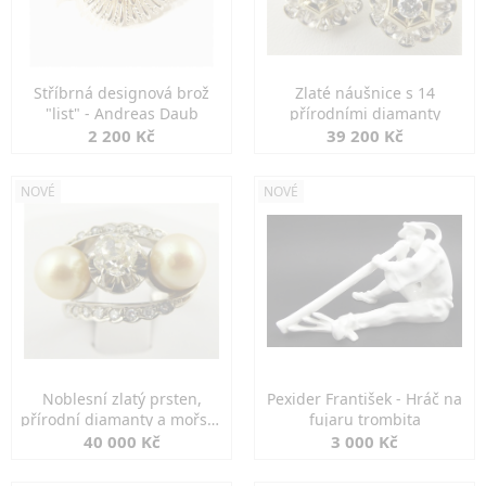
Stříbrná designová brož
Zlaté náušnice s 14
"list" - Andreas Daub
přírodními diamanty
2 200 Kč
39 200 Kč
NOVÉ
NOVÉ
Noblesní zlatý prsten,
Pexider František - Hráč na
přírodní diamanty a mořské
fujaru trombita
perly
40 000 Kč
3 000 Kč