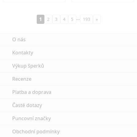
…
1
2
3
4
5
193
»
O nás
Kontakty
Výkup šperků
Recenze
Platba a doprava
Časté dotazy
Puncovní značky
Obchodní podmínky