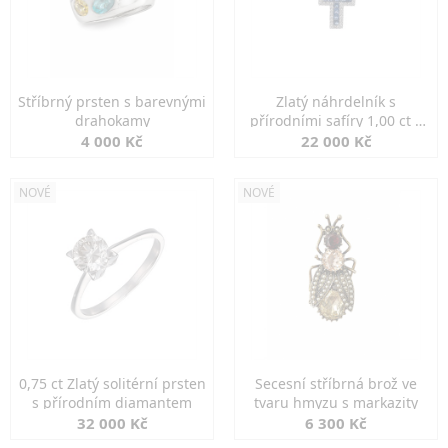
Stříbrný prsten s barevnými
Zlatý náhrdelník s
drahokamy
přírodními safíry 1,00 ct a
diamanty
4 000 Kč
22 000 Kč
NOVÉ
NOVÉ
0,75 ct Zlatý solitérní prsten
Secesní stříbrná brož ve
s přírodním diamantem
tvaru hmyzu s markazity
32 000 Kč
6 300 Kč