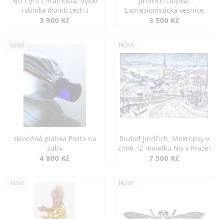
NU Cyril Chramosta: Výlov
Jindřich Otipka:
rybníka (komb.tech.)
Expresionistická vesnice
3 900 Kč
3 500 Kč
NOVÉ
NOVÉ
skleněná platika Pasta na
Rudolf Jindřich: Mokropsy v
zuby
zimě. (Z majetku Ng v Praze)
4 800 Kč
7 500 Kč
NOVÉ
NOVÉ