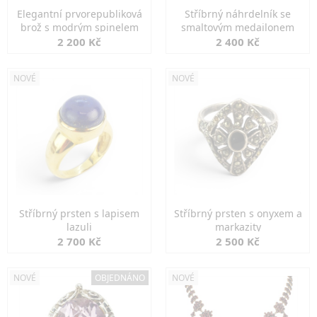
Elegantní prvorepubliková
Stříbrný náhrdelník se
brož s modrým spinelem
smaltovým medailonem
2 200 Kč
2 400 Kč
NOVÉ
NOVÉ
Stříbrný prsten s lapisem
Stříbrný prsten s onyxem a
lazuli
markazity
2 700 Kč
2 500 Kč
NOVÉ
OBJEDNÁNO
NOVÉ