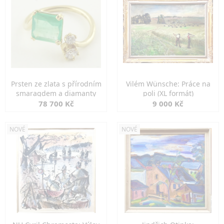
Prsten ze zlata s přírodním
Vilém Wünsche: Práce na
smaragdem a diamanty
poli (XL formát)
78 700 Kč
9 000 Kč
NOVÉ
NOVÉ