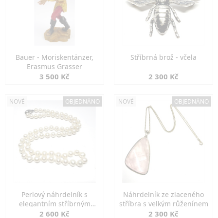
Bauer - Moriskentänzer,
Stříbrná brož - včela
Erasmus Grasser
3 500 Kč
2 300 Kč
NOVÉ
OBJEDNÁNO
NOVÉ
OBJEDNÁNO
Perlový náhrdelník s
Náhrdelník ze zlaceného
elegantním stříbrným
stříbra s velkým růženínem
zapínáním
2 600 Kč
2 300 Kč