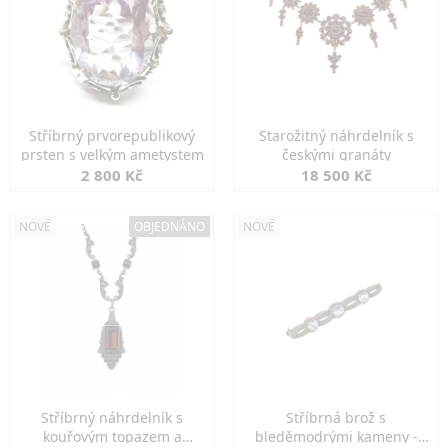
Stříbrný prvorepublikový
Starožitný náhrdelník s
prsten s velkým ametystem
českými granáty
2 800 Kč
18 500 Kč
NOVÉ
OBJEDNÁNO
NOVÉ
Stříbrný náhrdelník s
Stříbrná brož s
kouřovým topazem a
bleděmodrými kameny -