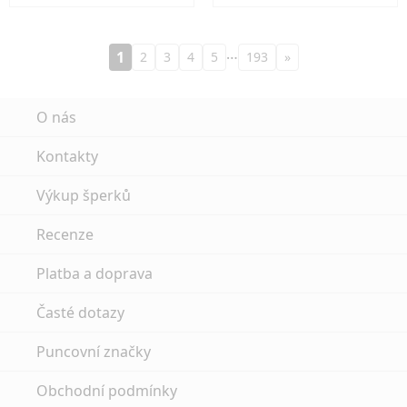
…
1
2
3
4
5
193
»
O nás
Kontakty
Výkup šperků
Recenze
Platba a doprava
Časté dotazy
Puncovní značky
Obchodní podmínky