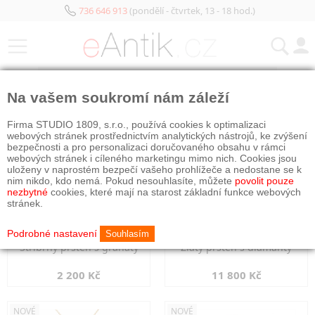
736 646 913
(pondělí - čtvrtek, 13 - 18 hod.)
KATEGORIE
Na vašem soukromí nám záleží
NOVÉ
NOVÉ
Firma STUDIO 1809, s.r.o., používá cookies k optimalizaci
webových stránek prostřednictvím analytických nástrojů, ke zvýšení
bezpečnosti a pro personalizaci doručovaného obsahu v rámci
webových stránek i cíleného marketingu mimo nich. Cookies jsou
uloženy v naprostém bezpečí vašeho prohlížeče a nedostane se k
nim nikdo, kdo nemá. Pokud nesouhlasíte, můžete
povolit pouze
nezbytné
cookies, které mají na starost základní funkce webových
stránek.
Podrobné nastavení
Souhlasím
Stříbrný prsten s granáty
Zlatý prsten s diamanty
2 200 Kč
11 800 Kč
NOVÉ
NOVÉ