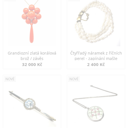
Grandiozní zlatá korálová
Čtyřřadý náramek z říčních
brož / závěs
perel - zapínání mašle
32 000 Kč
2 400 Kč
NOVÉ
NOVÉ