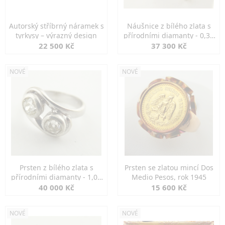
Autorský stříbrný náramek s
Náušnice z bílého zlata s
tyrkysy – výrazný design
přírodními diamanty - 0,30
ct
22 500 Kč
37 300 Kč
NOVÉ
NOVÉ
Prsten z bílého zlata s
Prsten se zlatou mincí Dos
přírodními diamanty - 1,00
Medio Pesos, rok 1945
ct
40 000 Kč
15 600 Kč
NOVÉ
NOVÉ