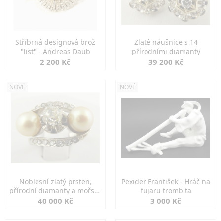
Stříbrná designová brož
Zlaté náušnice s 14
"list" - Andreas Daub
přírodními diamanty
2 200 Kč
39 200 Kč
NOVÉ
NOVÉ
Noblesní zlatý prsten,
Pexider František - Hráč na
přírodní diamanty a mořské
fujaru trombita
perly
40 000 Kč
3 000 Kč