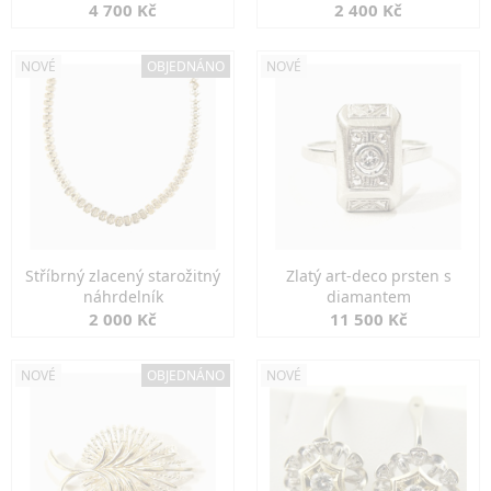
markazity
jemná elegance
4 700 Kč
2 400 Kč
NOVÉ
OBJEDNÁNO
NOVÉ
Stříbrný zlacený starožitný
Zlatý art-deco prsten s
náhrdelník
diamantem
2 000 Kč
11 500 Kč
NOVÉ
OBJEDNÁNO
NOVÉ