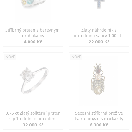
Stříbrný prsten s barevnými
Zlatý náhrdelník s
drahokamy
přírodními safíry 1,00 ct a
diamanty
4 000 Kč
22 000 Kč
NOVÉ
NOVÉ
0,75 ct Zlatý solitérní prsten
Secesní stříbrná brož ve
s přírodním diamantem
tvaru hmyzu s markazity
32 000 Kč
6 300 Kč