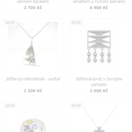
černým korálem
smaltem a říčními perlami
2 700 Kč
6 900 Kč
NOVÉ
NOVÉ
Stříbrný náhrdelník - surfař
Stříbrná brož s černými
perlami
2 300 Kč
2 000 Kč
NOVÉ
NOVÉ