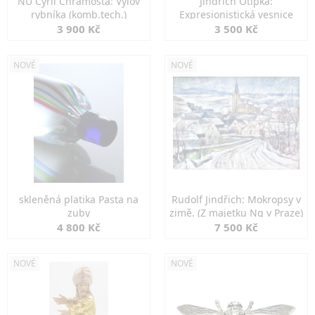
NU Cyril Chramosta: Výlov
Jindřich Otipka:
rybníka (komb.tech.)
Expresionistická vesnice
3 900 Kč
3 500 Kč
NOVÉ
NOVÉ
skleněná platika Pasta na
Rudolf Jindřich: Mokropsy v
zuby
zimě. (Z majetku Ng v Praze)
4 800 Kč
7 500 Kč
NOVÉ
NOVÉ