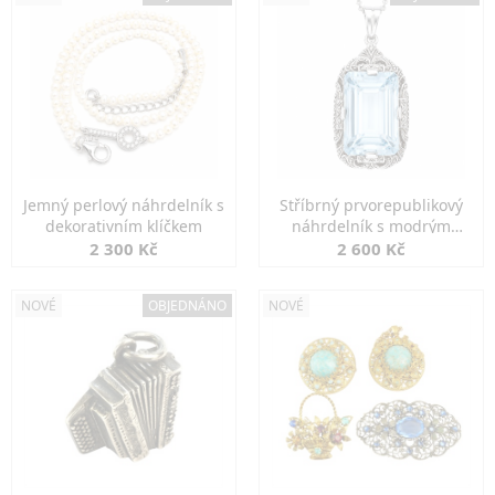
Jemný perlový náhrdelník s
Stříbrný prvorepublikový
dekorativním klíčkem
náhrdelník s modrým
spinelem
2 300 Kč
2 600 Kč
NOVÉ
OBJEDNÁNO
NOVÉ