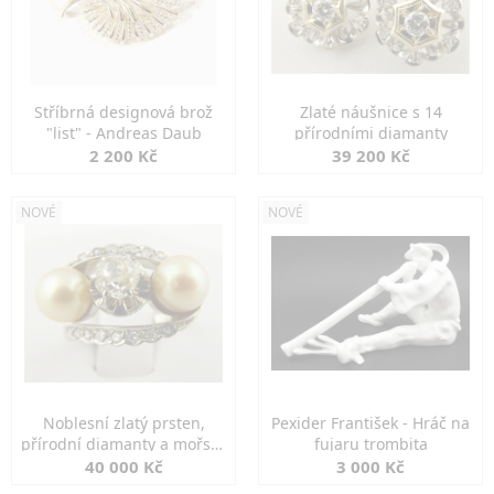
Stříbrná designová brož
Zlaté náušnice s 14
"list" - Andreas Daub
přírodními diamanty
2 200 Kč
39 200 Kč
NOVÉ
NOVÉ
Noblesní zlatý prsten,
Pexider František - Hráč na
přírodní diamanty a mořské
fujaru trombita
perly
40 000 Kč
3 000 Kč