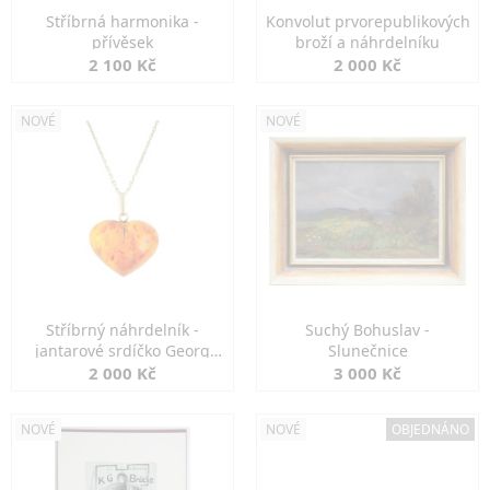
Stříbrná harmonika -
Konvolut prvorepublikových
přívěsek
broží a náhrdelníku
2 100 Kč
2 000 Kč
NOVÉ
NOVÉ
Stříbrný náhrdelník -
Suchý Bohuslav -
jantarové srdíčko Georg
Slunečnice
Kramer
2 000 Kč
3 000 Kč
NOVÉ
NOVÉ
OBJEDNÁNO