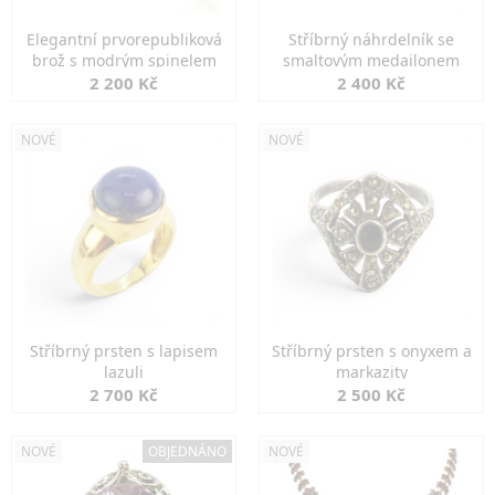
Elegantní prvorepubliková
Stříbrný náhrdelník se
brož s modrým spinelem
smaltovým medailonem
2 200 Kč
2 400 Kč
NOVÉ
NOVÉ
Stříbrný prsten s lapisem
Stříbrný prsten s onyxem a
lazuli
markazity
2 700 Kč
2 500 Kč
NOVÉ
OBJEDNÁNO
NOVÉ