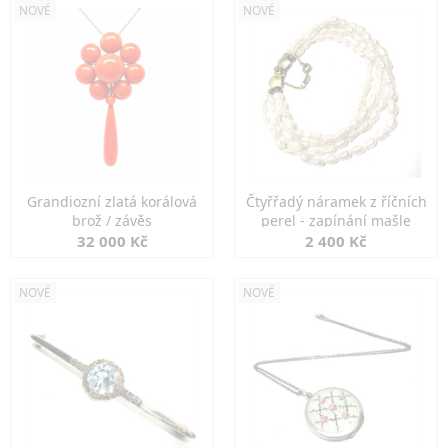
NOVÉ
NOVÉ
Grandiozní zlatá korálová
Čtyřřadý náramek z říčních
brož / závěs
perel - zapínání mašle
32 000 Kč
2 400 Kč
NOVÉ
NOVÉ