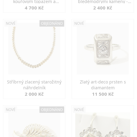
kouřovým topazem a
bleděmodrými kameny -
markazity
jemná elegance
4 700 Kč
2 400 Kč
NOVÉ
OBJEDNÁNO
NOVÉ
Stříbrný zlacený starožitný
Zlatý art-deco prsten s
náhrdelník
diamantem
2 000 Kč
11 500 Kč
NOVÉ
OBJEDNÁNO
NOVÉ