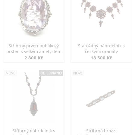
Stříbrný prvorepublikový
Starožitný náhrdelník s
prsten s velkým ametystem
českými granáty
2 800 Kč
18 500 Kč
NOVÉ
OBJEDNÁNO
NOVÉ
Stříbrný náhrdelník s
Stříbrná brož s