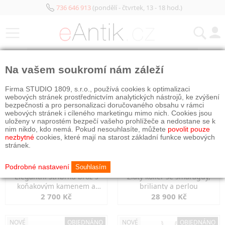
736 646 913
(pondělí - čtvrtek, 13 - 18 hod.)
KATEGORIE
Na vašem soukromí nám záleží
NOVÉ
NOVÉ
Firma STUDIO 1809, s.r.o., používá cookies k optimalizaci
webových stránek prostřednictvím analytických nástrojů, ke zvýšení
bezpečnosti a pro personalizaci doručovaného obsahu v rámci
webových stránek i cíleného marketingu mimo nich. Cookies jsou
uloženy v naprostém bezpečí vašeho prohlížeče a nedostane se k
nim nikdo, kdo nemá. Pokud nesouhlasíte, můžete
povolit pouze
nezbytné
cookies, které mají na starost základní funkce webových
stránek.
Podrobné nastavení
Souhlasím
Elegantní stříbrná brož s
Zlatý kolier se smaragdy,
koňakovým kamenem a
brilianty a perlou
markazity
2 700 Kč
28 900 Kč
NOVÉ
OBJEDNÁNO
NOVÉ
OBJEDNÁNO