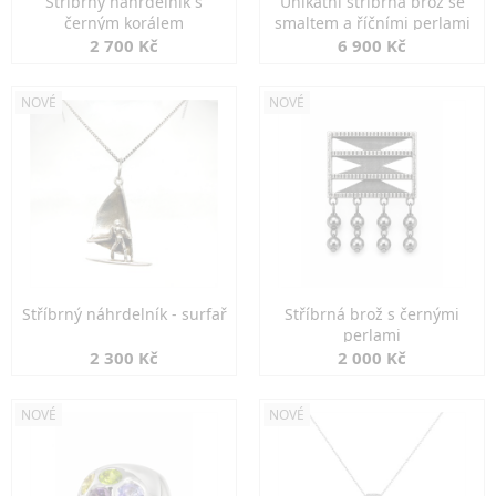
Stříbrný náhrdelník s
Unikátní stříbrná brož se
černým korálem
smaltem a říčními perlami
2 700 Kč
6 900 Kč
NOVÉ
NOVÉ
Stříbrný náhrdelník - surfař
Stříbrná brož s černými
perlami
2 300 Kč
2 000 Kč
NOVÉ
NOVÉ