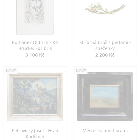
Kulhánek Oldřich - KG
Stříbrná brož s perlami -
Brücke, Ex libris
sněženky
3 100 Kč
2 200 Kč
NOVÉ
NOVÉ
Petrovický Josef - Hrad
Městečko pod horami
Karlštejn