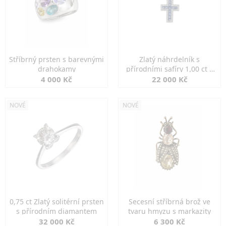
Stříbrný prsten s barevnými
Zlatý náhrdelník s
drahokamy
přírodními safíry 1,00 ct a
diamanty
4 000 Kč
22 000 Kč
NOVÉ
NOVÉ
0,75 ct Zlatý solitérní prsten
Secesní stříbrná brož ve
s přírodním diamantem
tvaru hmyzu s markazity
32 000 Kč
6 300 Kč