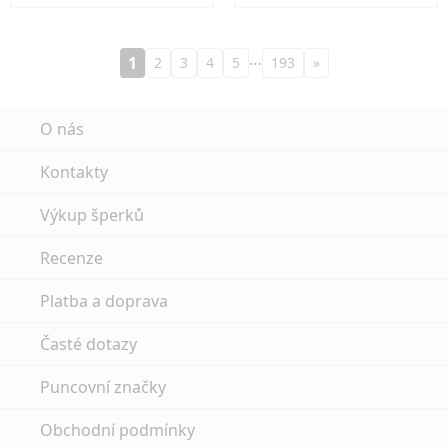
…
1
2
3
4
5
193
»
O nás
Kontakty
Výkup šperků
Recenze
Platba a doprava
Časté dotazy
Puncovní značky
Obchodní podmínky