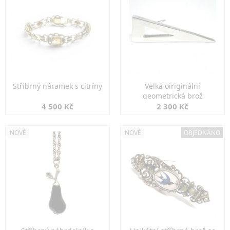
Stříbrný náramek s citríny
Velká oiriginální
geometrická brož
4 500 Kč
2 300 Kč
NOVÉ
NOVÉ
OBJEDNÁNO