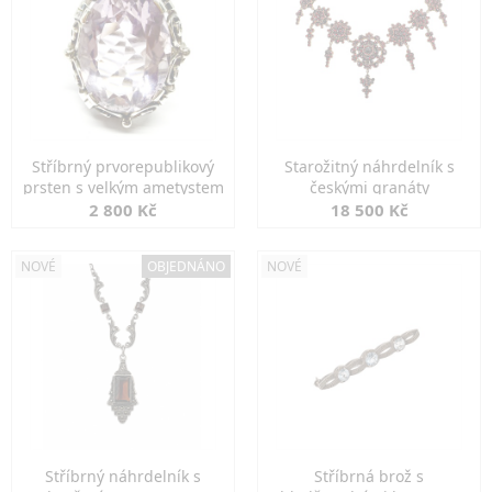
Stříbrný prvorepublikový
Starožitný náhrdelník s
prsten s velkým ametystem
českými granáty
2 800 Kč
18 500 Kč
NOVÉ
OBJEDNÁNO
NOVÉ
Stříbrný náhrdelník s
Stříbrná brož s