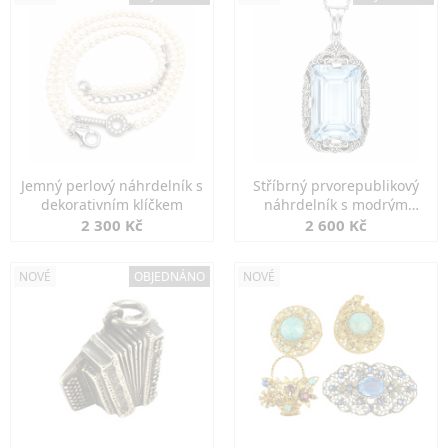
Jemný perlový náhrdelník s
Stříbrný prvorepublikový
dekorativním klíčkem
náhrdelník s modrým
spinelem
2 300 Kč
2 600 Kč
NOVÉ
OBJEDNÁNO
NOVÉ