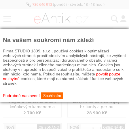
736 646 913
(pondělí - čtvrtek, 13 - 18 hod.)
KATEGORIE
Na vašem soukromí nám záleží
NOVÉ
NOVÉ
Firma STUDIO 1809, s.r.o., používá cookies k optimalizaci
webových stránek prostřednictvím analytických nástrojů, ke zvýšení
bezpečnosti a pro personalizaci doručovaného obsahu v rámci
webových stránek i cíleného marketingu mimo nich. Cookies jsou
uloženy v naprostém bezpečí vašeho prohlížeče a nedostane se k
nim nikdo, kdo nemá. Pokud nesouhlasíte, můžete
povolit pouze
nezbytné
cookies, které mají na starost základní funkce webových
stránek.
Podrobné nastavení
Souhlasím
Elegantní stříbrná brož s
Zlatý kolier se smaragdy,
koňakovým kamenem a
brilianty a perlou
markazity
2 700 Kč
28 900 Kč
NOVÉ
OBJEDNÁNO
NOVÉ
OBJEDNÁNO