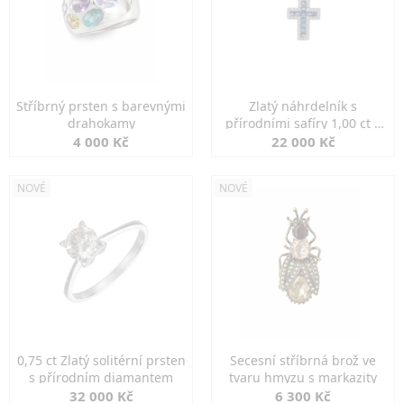
Stříbrný prsten s barevnými
Zlatý náhrdelník s
drahokamy
přírodními safíry 1,00 ct a
diamanty
4 000 Kč
22 000 Kč
NOVÉ
NOVÉ
0,75 ct Zlatý solitérní prsten
Secesní stříbrná brož ve
s přírodním diamantem
tvaru hmyzu s markazity
32 000 Kč
6 300 Kč