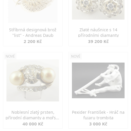
Stříbrná designová brož
Zlaté náušnice s 14
"list" - Andreas Daub
přírodními diamanty
2 200 Kč
39 200 Kč
NOVÉ
NOVÉ
Noblesní zlatý prsten,
Pexider František - Hráč na
přírodní diamanty a mořské
fujaru trombita
perly
40 000 Kč
3 000 Kč