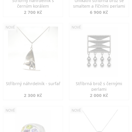
Stříbrný náhrdelník s
Unikátní stříbrná brož se
černým korálem
smaltem a říčními perlami
2 700 Kč
6 900 Kč
NOVÉ
NOVÉ
Stříbrný náhrdelník - surfař
Stříbrná brož s černými
perlami
2 300 Kč
2 000 Kč
NOVÉ
NOVÉ