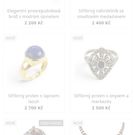
Elegantní prvorepubliková
Stříbrný náhrdelník se
brož s modrým spinelem
smaltovým medailonem
2 200 Kč
2 400 Kč
NOVÉ
NOVÉ
Stříbrný prsten s lapisem
Stříbrný prsten s onyxem a
lazuli
markazity
2 700 Kč
2 500 Kč
NOVÉ
OBJEDNÁNO
NOVÉ