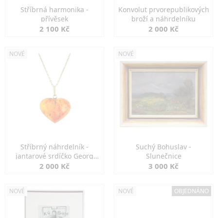
Stříbrná harmonika -
Konvolut prvorepublikových
přívěsek
broží a náhrdelníku
2 100 Kč
2 000 Kč
NOVÉ
NOVÉ
Stříbrný náhrdelník -
Suchý Bohuslav -
jantarové srdíčko Georg
Slunečnice
Kramer
2 000 Kč
3 000 Kč
NOVÉ
NOVÉ
OBJEDNÁNO