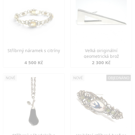
Stříbrný náramek s citríny
Velká oiriginální
geometrická brož
4 500 Kč
2 300 Kč
NOVÉ
NOVÉ
OBJEDNÁNO