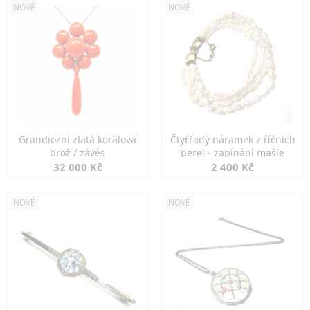
NOVÉ
NOVÉ
Grandiozní zlatá korálová
Čtyřřadý náramek z říčních
brož / závěs
perel - zapínání mašle
32 000 Kč
2 400 Kč
NOVÉ
NOVÉ