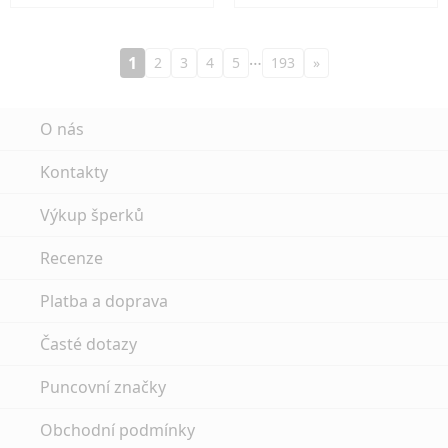
…
1
2
3
4
5
193
»
O nás
Kontakty
Výkup šperků
Recenze
Platba a doprava
Časté dotazy
Puncovní značky
Obchodní podmínky