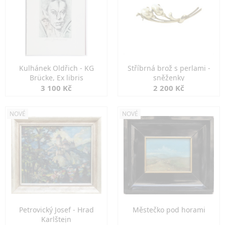
Kulhánek Oldřich - KG
Stříbrná brož s perlami -
Brücke, Ex libris
sněženky
3 100 Kč
2 200 Kč
NOVÉ
NOVÉ
Petrovický Josef - Hrad
Městečko pod horami
Karlštejn