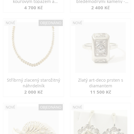
kouřovým topazem a
bleděmodrými kameny -
markazity
jemná elegance
4 700 Kč
2 400 Kč
NOVÉ
OBJEDNÁNO
NOVÉ
Stříbrný zlacený starožitný
Zlatý art-deco prsten s
náhrdelník
diamantem
2 000 Kč
11 500 Kč
NOVÉ
OBJEDNÁNO
NOVÉ