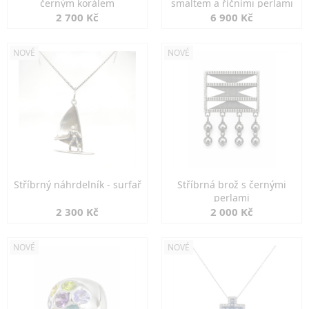
černým korálem
smaltem a říčními perlami
2 700 Kč
6 900 Kč
NOVÉ
NOVÉ
Stříbrný náhrdelník - surfař
Stříbrná brož s černými
perlami
2 300 Kč
2 000 Kč
NOVÉ
NOVÉ