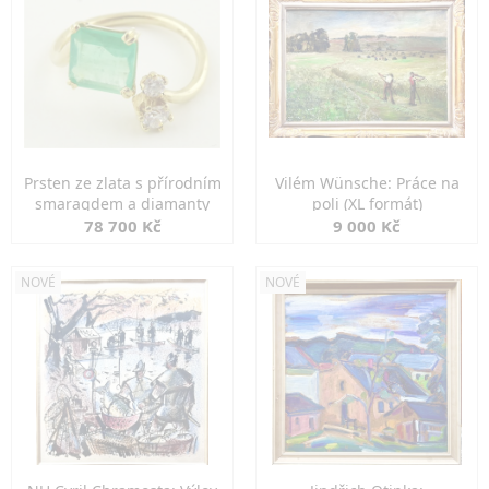
Prsten ze zlata s přírodním
Vilém Wünsche: Práce na
smaragdem a diamanty
poli (XL formát)
78 700 Kč
9 000 Kč
NOVÉ
NOVÉ