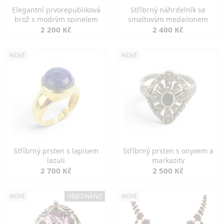
Elegantní prvorepubliková
Stříbrný náhrdelník se
brož s modrým spinelem
smaltovým medailonem
2 200 Kč
2 400 Kč
NOVÉ
NOVÉ
Stříbrný prsten s lapisem
Stříbrný prsten s onyxem a
lazuli
markazity
2 700 Kč
2 500 Kč
NOVÉ
OBJEDNÁNO
NOVÉ