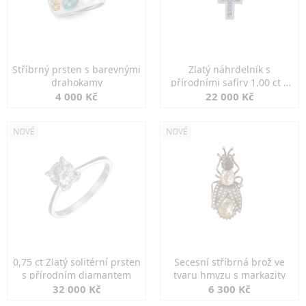
Stříbrný prsten s barevnými
Zlatý náhrdelník s
drahokamy
přírodními safíry 1,00 ct a
diamanty
4 000 Kč
22 000 Kč
NOVÉ
NOVÉ
0,75 ct Zlatý solitérní prsten
Secesní stříbrná brož ve
s přírodním diamantem
tvaru hmyzu s markazity
32 000 Kč
6 300 Kč