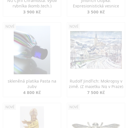
NU Cyril Chramosta: Výlov
Jindřich Otipka:
rybníka (komb.tech.)
Expresionistická vesnice
3 900 Kč
3 500 Kč
NOVÉ
NOVÉ
skleněná platika Pasta na
Rudolf Jindřich: Mokropsy v
zuby
zimě. (Z majetku Ng v Praze)
4 800 Kč
7 500 Kč
NOVÉ
NOVÉ