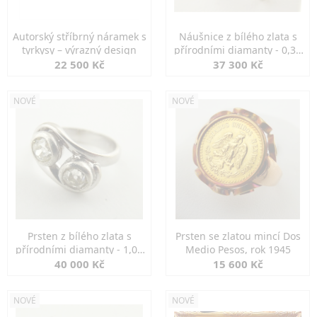
Autorský stříbrný náramek s
Náušnice z bílého zlata s
tyrkysy – výrazný design
přírodními diamanty - 0,30
ct
22 500 Kč
37 300 Kč
NOVÉ
NOVÉ
Prsten z bílého zlata s
Prsten se zlatou mincí Dos
přírodními diamanty - 1,00
Medio Pesos, rok 1945
ct
40 000 Kč
15 600 Kč
NOVÉ
NOVÉ