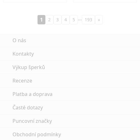
…
1
2
3
4
5
193
»
O nás
Kontakty
Výkup šperků
Recenze
Platba a doprava
Časté dotazy
Puncovní značky
Obchodní podmínky