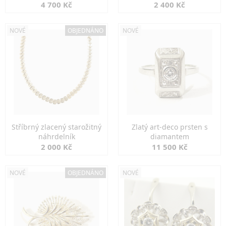
markazity
jemná elegance
4 700 Kč
2 400 Kč
NOVÉ
OBJEDNÁNO
NOVÉ
Stříbrný zlacený starožitný
Zlatý art-deco prsten s
náhrdelník
diamantem
2 000 Kč
11 500 Kč
NOVÉ
OBJEDNÁNO
NOVÉ