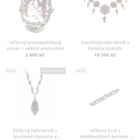
Stříbrný prvorepublikový
Starožitný náhrdelník s
prsten s velkým ametystem
českými granáty
2 800 Kč
18 500 Kč
NOVÉ
OBJEDNÁNO
NOVÉ
Stříbrný náhrdelník s
Stříbrná brož s
kouřovým topazem a
bleděmodrými kameny -