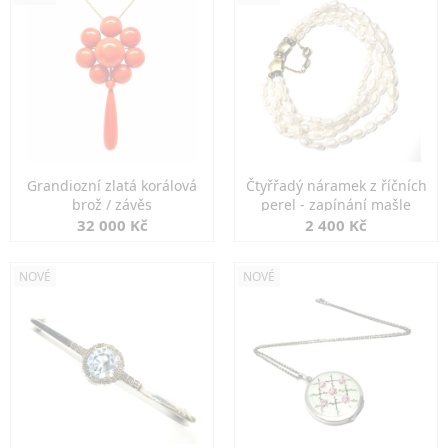
Grandiozní zlatá korálová
Čtyřřadý náramek z říčních
brož / závěs
perel - zapínání mašle
32 000 Kč
2 400 Kč
NOVÉ
NOVÉ