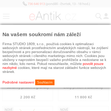
736 646 913
(pondělí - čtvrtek, 13 - 18 hod.)
KATEGORIE
Na vašem soukromí nám záleží
NOVÉ
NOVÉ
Firma STUDIO 1809, s.r.o., používá cookies k optimalizaci
webových stránek prostřednictvím analytických nástrojů, ke zvýšení
bezpečnosti a pro personalizaci doručovaného obsahu v rámci
webových stránek i cíleného marketingu mimo nich. Cookies jsou
uloženy v naprostém bezpečí vašeho prohlížeče a nedostane se k
nim nikdo, kdo nemá. Pokud nesouhlasíte, můžete
povolit pouze
nezbytné
cookies, které mají na starost základní funkce webových
stránek.
Podrobné nastavení
Souhlasím
Stříbrný prsten s granáty
Zlatý prsten s diamanty
2 200 Kč
11 800 Kč
NOVÉ
NOVÉ