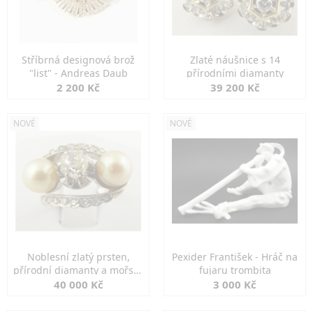
Stříbrná designová brož
Zlaté náušnice s 14
"list" - Andreas Daub
přírodními diamanty
2 200 Kč
39 200 Kč
NOVÉ
NOVÉ
Noblesní zlatý prsten,
Pexider František - Hráč na
přírodní diamanty a mořské
fujaru trombita
perly
40 000 Kč
3 000 Kč