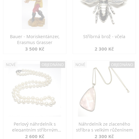
Bauer - Moriskentänzer,
Stříbrná brož - včela
Erasmus Grasser
3 500 Kč
2 300 Kč
NOVÉ
OBJEDNÁNO
NOVÉ
OBJEDNÁNO
Perlový náhrdelník s
Náhrdelník ze zlaceného
elegantním stříbrným
stříbra s velkým růženínem
zapínáním
2 600 Kč
2 300 Kč