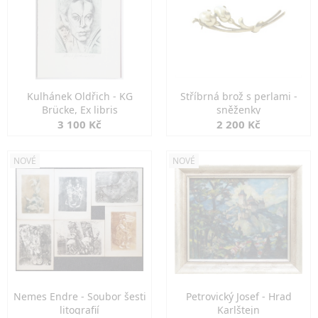
Kulhánek Oldřich - KG
Stříbrná brož s perlami -
Brücke, Ex libris
sněženky
3 100 Kč
2 200 Kč
NOVÉ
NOVÉ
Nemes Endre - Soubor šesti
Petrovický Josef - Hrad
litografií
Karlštejn