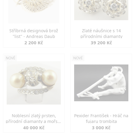
Stříbrná designová brož
Zlaté náušnice s 14
"list" - Andreas Daub
přírodními diamanty
2 200 Kč
39 200 Kč
NOVÉ
NOVÉ
Noblesní zlatý prsten,
Pexider František - Hráč na
přírodní diamanty a mořské
fujaru trombita
perly
40 000 Kč
3 000 Kč