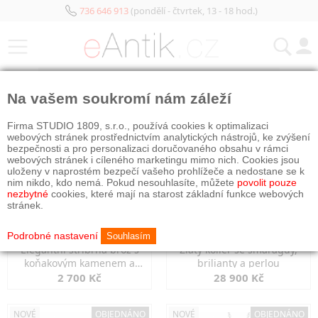
736 646 913
(pondělí - čtvrtek, 13 - 18 hod.)
KATEGORIE
Na vašem soukromí nám záleží
NOVÉ
OBJEDNÁNO
NOVÉ
OBJEDNÁNO
Firma STUDIO 1809, s.r.o., používá cookies k optimalizaci
webových stránek prostřednictvím analytických nástrojů, ke zvýšení
bezpečnosti a pro personalizaci doručovaného obsahu v rámci
webových stránek i cíleného marketingu mimo nich. Cookies jsou
uloženy v naprostém bezpečí vašeho prohlížeče a nedostane se k
nim nikdo, kdo nemá. Pokud nesouhlasíte, můžete
povolit pouze
nezbytné
cookies, které mají na starost základní funkce webových
stránek.
Podrobné nastavení
Souhlasím
Elegantní stříbrná brož s
Zlatý kolier se smaragdy,
koňakovým kamenem a
brilianty a perlou
markazity
2 700 Kč
28 900 Kč
NOVÉ
OBJEDNÁNO
NOVÉ
OBJEDNÁNO