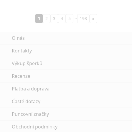
…
1
2
3
4
5
193
»
O nás
Kontakty
Výkup šperků
Recenze
Platba a doprava
Časté dotazy
Puncovní značky
Obchodní podmínky