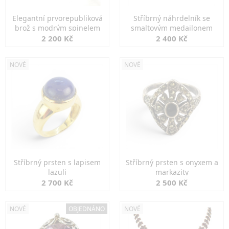
Elegantní prvorepubliková
Stříbrný náhrdelník se
brož s modrým spinelem
smaltovým medailonem
2 200 Kč
2 400 Kč
NOVÉ
NOVÉ
Stříbrný prsten s lapisem
Stříbrný prsten s onyxem a
lazuli
markazity
2 700 Kč
2 500 Kč
NOVÉ
OBJEDNÁNO
NOVÉ