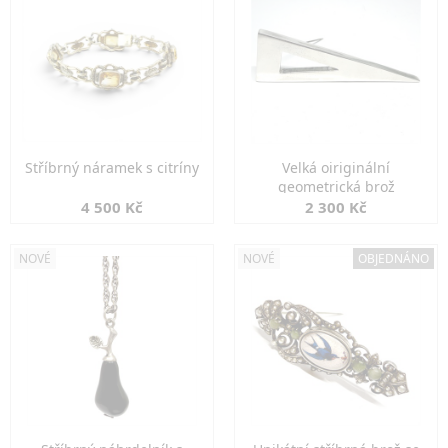
Stříbrný náramek s citríny
Velká oiriginální
geometrická brož
4 500 Kč
2 300 Kč
NOVÉ
NOVÉ
OBJEDNÁNO