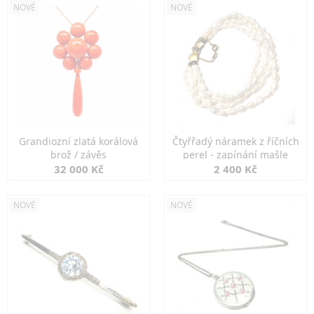
NOVÉ
NOVÉ
Grandiozní zlatá korálová
Čtyřřadý náramek z říčních
brož / závěs
perel - zapínání mašle
32 000 Kč
2 400 Kč
NOVÉ
NOVÉ