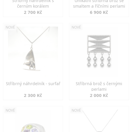
Stříbrný náhrdelník s
Unikátní stříbrná brož se
černým korálem
smaltem a říčními perlami
2 700 Kč
6 900 Kč
NOVÉ
NOVÉ
Stříbrný náhrdelník - surfař
Stříbrná brož s černými
perlami
2 300 Kč
2 000 Kč
NOVÉ
NOVÉ