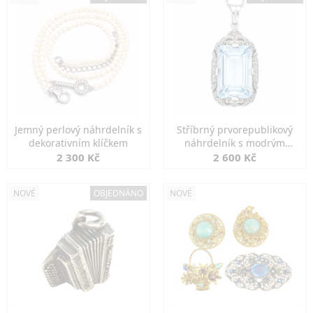
Jemný perlový náhrdelník s
Stříbrný prvorepublikový
dekorativním klíčkem
náhrdelník s modrým
spinelem
2 300 Kč
2 600 Kč
NOVÉ
OBJEDNÁNO
NOVÉ