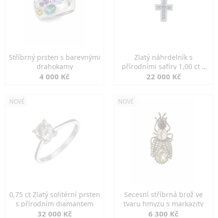
Stříbrný prsten s barevnými
Zlatý náhrdelník s
drahokamy
přírodními safíry 1,00 ct a
diamanty
4 000 Kč
22 000 Kč
NOVÉ
NOVÉ
0,75 ct Zlatý solitérní prsten
Secesní stříbrná brož ve
s přírodním diamantem
tvaru hmyzu s markazity
32 000 Kč
6 300 Kč