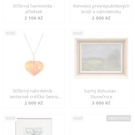
Stříbrná harmonika -
Konvolut prvorepublikových
přívěsek
broží a náhrdelníku
2 100 Kč
2 000 Kč
NOVÉ
NOVÉ
Stříbrný náhrdelník -
Suchý Bohuslav -
jantarové srdíčko Georg
Slunečnice
Kramer
2 000 Kč
3 000 Kč
NOVÉ
NOVÉ
OBJEDNÁNO