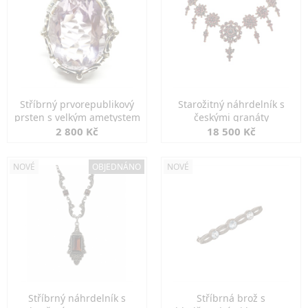
Stříbrný prvorepublikový
Starožitný náhrdelník s
prsten s velkým ametystem
českými granáty
2 800 Kč
18 500 Kč
NOVÉ
OBJEDNÁNO
NOVÉ
Stříbrný náhrdelník s
Stříbrná brož s