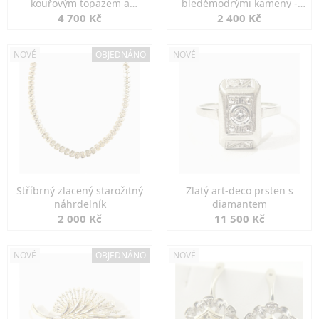
kouřovým topazem a
bleděmodrými kameny -
markazity
jemná elegance
4 700 Kč
2 400 Kč
NOVÉ
OBJEDNÁNO
NOVÉ
Stříbrný zlacený starožitný
Zlatý art-deco prsten s
náhrdelník
diamantem
2 000 Kč
11 500 Kč
NOVÉ
OBJEDNÁNO
NOVÉ