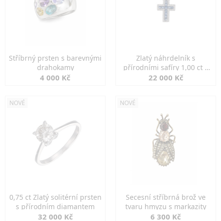
Stříbrný prsten s barevnými
Zlatý náhrdelník s
drahokamy
přírodními safíry 1,00 ct a
diamanty
4 000 Kč
22 000 Kč
NOVÉ
NOVÉ
0,75 ct Zlatý solitérní prsten
Secesní stříbrná brož ve
s přírodním diamantem
tvaru hmyzu s markazity
32 000 Kč
6 300 Kč