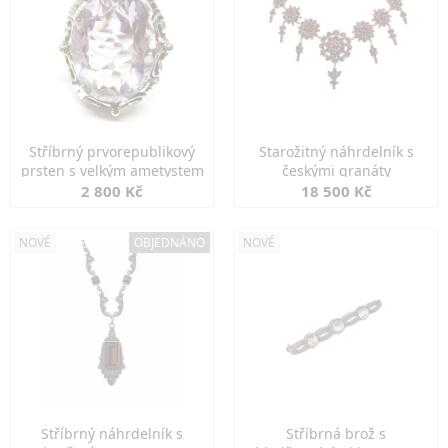
Stříbrný prvorepublikový
Starožitný náhrdelník s
prsten s velkým ametystem
českými granáty
2 800 Kč
18 500 Kč
NOVÉ
OBJEDNÁNO
NOVÉ
Stříbrný náhrdelník s
Stříbrná brož s