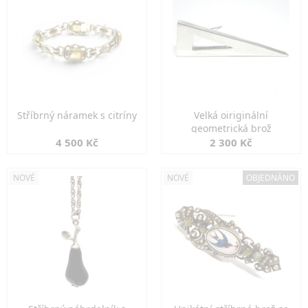
Stříbrný náramek s citríny
Velká oiriginální
geometrická brož
4 500 Kč
2 300 Kč
NOVÉ
NOVÉ
OBJEDNÁNO