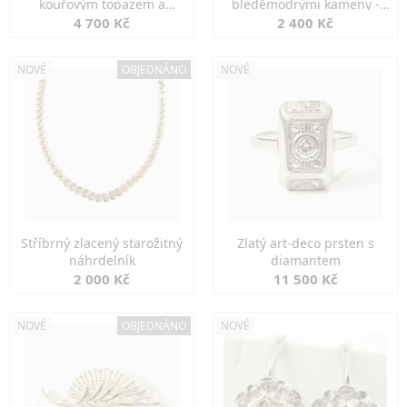
kouřovým topazem a
bleděmodrými kameny -
markazity
jemná elegance
4 700 Kč
2 400 Kč
NOVÉ
OBJEDNÁNO
NOVÉ
Stříbrný zlacený starožitný
Zlatý art-deco prsten s
náhrdelník
diamantem
2 000 Kč
11 500 Kč
NOVÉ
OBJEDNÁNO
NOVÉ