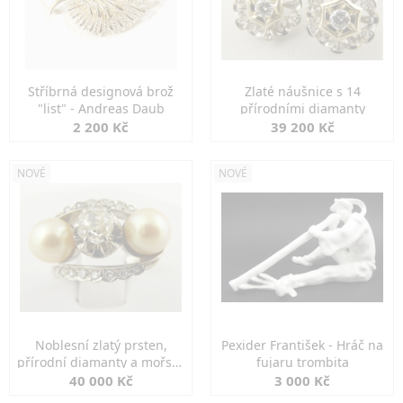
Stříbrná designová brož
Zlaté náušnice s 14
"list" - Andreas Daub
přírodními diamanty
2 200 Kč
39 200 Kč
NOVÉ
NOVÉ
Noblesní zlatý prsten,
Pexider František - Hráč na
přírodní diamanty a mořské
fujaru trombita
perly
40 000 Kč
3 000 Kč