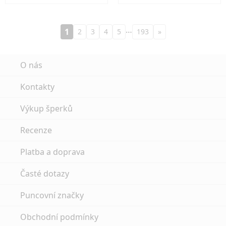
…
1
2
3
4
5
193
»
O nás
Kontakty
Výkup šperků
Recenze
Platba a doprava
Časté dotazy
Puncovní značky
Obchodní podmínky