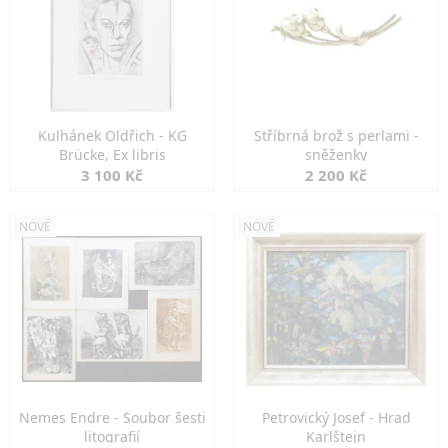
Kulhánek Oldřich - KG
Stříbrná brož s perlami -
Brücke, Ex libris
sněženky
3 100 Kč
2 200 Kč
NOVÉ
NOVÉ
Nemes Endre - Soubor šesti
Petrovický Josef - Hrad
litografií
Karlštejn