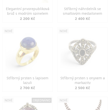
Elegantní prvorepubliková
Stříbrný náhrdelník se
brož s modrým spinelem
smaltovým medailonem
2 200 Kč
2 400 Kč
NOVÉ
NOVÉ
Stříbrný prsten s lapisem
Stříbrný prsten s onyxem a
lazuli
markazity
2 700 Kč
2 500 Kč
NOVÉ
OBJEDNÁNO
NOVÉ