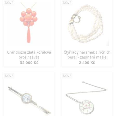
NOVÉ
NOVÉ
Grandiozní zlatá korálová
Čtyřřadý náramek z říčních
brož / závěs
perel - zapínání mašle
32 000 Kč
2 400 Kč
NOVÉ
NOVÉ