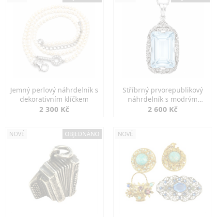
Jemný perlový náhrdelník s
Stříbrný prvorepublikový
dekorativním klíčkem
náhrdelník s modrým
spinelem
2 300 Kč
2 600 Kč
NOVÉ
OBJEDNÁNO
NOVÉ