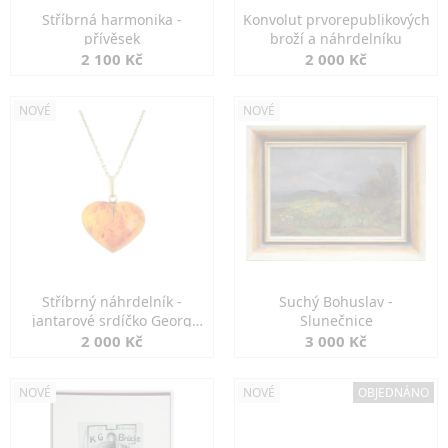
Stříbrná harmonika -
Konvolut prvorepublikových
přívěsek
broží a náhrdelníku
2 100 Kč
2 000 Kč
NOVÉ
NOVÉ
Stříbrný náhrdelník -
Suchý Bohuslav -
jantarové srdíčko Georg
Slunečnice
Kramer
2 000 Kč
3 000 Kč
NOVÉ
NOVÉ
OBJEDNÁNO