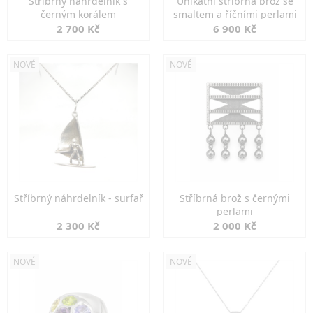
Stříbrný náhrdelník s
Unikátní stříbrná brož se
černým korálem
smaltem a říčními perlami
2 700 Kč
6 900 Kč
NOVÉ
NOVÉ
Stříbrný náhrdelník - surfař
Stříbrná brož s černými
perlami
2 300 Kč
2 000 Kč
NOVÉ
NOVÉ