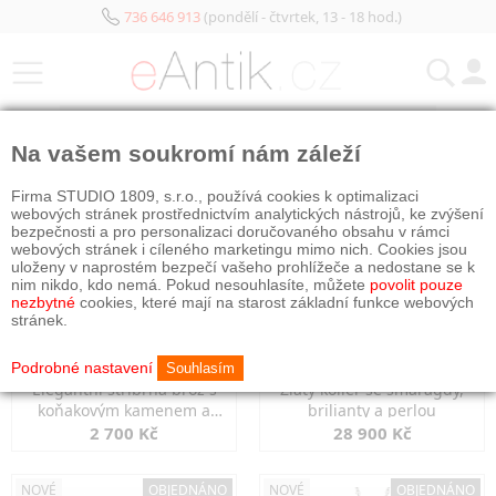
736 646 913
(pondělí - čtvrtek, 13 - 18 hod.)
KATEGORIE
Na vašem soukromí nám záleží
NOVÉ
OBJEDNÁNO
NOVÉ
OBJEDNÁNO
Firma STUDIO 1809, s.r.o., používá cookies k optimalizaci
webových stránek prostřednictvím analytických nástrojů, ke zvýšení
bezpečnosti a pro personalizaci doručovaného obsahu v rámci
webových stránek i cíleného marketingu mimo nich. Cookies jsou
uloženy v naprostém bezpečí vašeho prohlížeče a nedostane se k
nim nikdo, kdo nemá. Pokud nesouhlasíte, můžete
povolit pouze
nezbytné
cookies, které mají na starost základní funkce webových
stránek.
Podrobné nastavení
Souhlasím
Elegantní stříbrná brož s
Zlatý kolier se smaragdy,
koňakovým kamenem a
brilianty a perlou
markazity
2 700 Kč
28 900 Kč
NOVÉ
OBJEDNÁNO
NOVÉ
OBJEDNÁNO