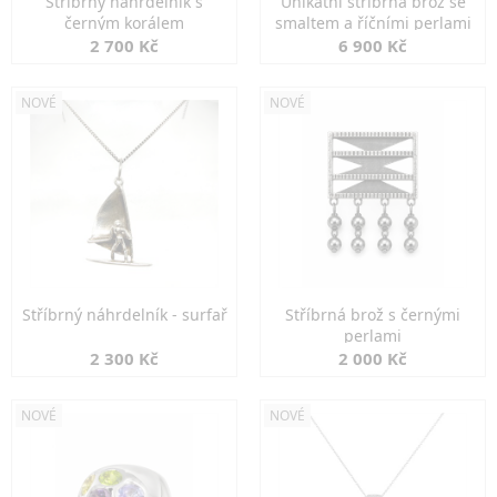
Stříbrný náhrdelník s
Unikátní stříbrná brož se
černým korálem
smaltem a říčními perlami
2 700 Kč
6 900 Kč
NOVÉ
NOVÉ
Stříbrný náhrdelník - surfař
Stříbrná brož s černými
perlami
2 300 Kč
2 000 Kč
NOVÉ
NOVÉ