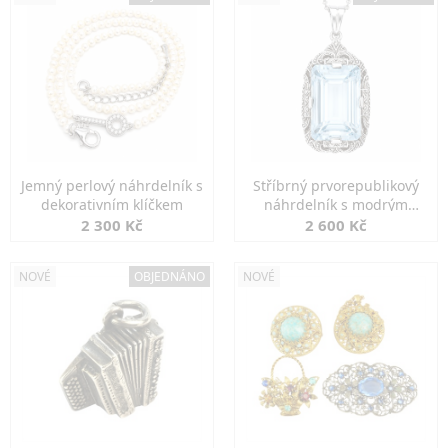
Jemný perlový náhrdelník s
Stříbrný prvorepublikový
dekorativním klíčkem
náhrdelník s modrým
spinelem
2 300 Kč
2 600 Kč
NOVÉ
OBJEDNÁNO
NOVÉ