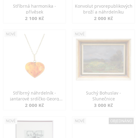
Stříbrná harmonika -
Konvolut prvorepublikových
přívěsek
broží a náhrdelníku
2 100 Kč
2 000 Kč
NOVÉ
NOVÉ
Stříbrný náhrdelník -
Suchý Bohuslav -
jantarové srdíčko Georg
Slunečnice
Kramer
2 000 Kč
3 000 Kč
NOVÉ
NOVÉ
OBJEDNÁNO