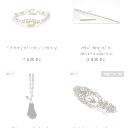
Stříbrný náramek s citríny
Velká oiriginální
geometrická brož
4 500 Kč
2 300 Kč
NOVÉ
NOVÉ
OBJEDNÁNO