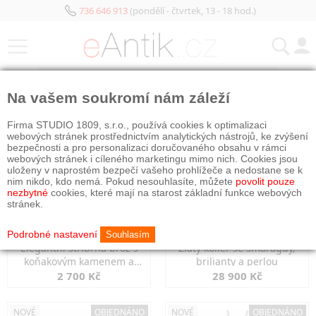
736 646 913
(pondělí - čtvrtek, 13 - 18 hod.)
KATEGORIE
Na vašem soukromí nám záleží
NOVÉ
NOVÉ
OBJEDNÁNO
Firma STUDIO 1809, s.r.o., používá cookies k optimalizaci
webových stránek prostřednictvím analytických nástrojů, ke zvýšení
bezpečnosti a pro personalizaci doručovaného obsahu v rámci
webových stránek i cíleného marketingu mimo nich. Cookies jsou
uloženy v naprostém bezpečí vašeho prohlížeče a nedostane se k
nim nikdo, kdo nemá. Pokud nesouhlasíte, můžete
povolit pouze
nezbytné
cookies, které mají na starost základní funkce webových
stránek.
Podrobné nastavení
Souhlasím
Elegantní stříbrná brož s
Zlatý kolier se smaragdy,
koňakovým kamenem a
brilianty a perlou
markazity
2 700 Kč
28 900 Kč
NOVÉ
OBJEDNÁNO
NOVÉ
OBJEDNÁNO