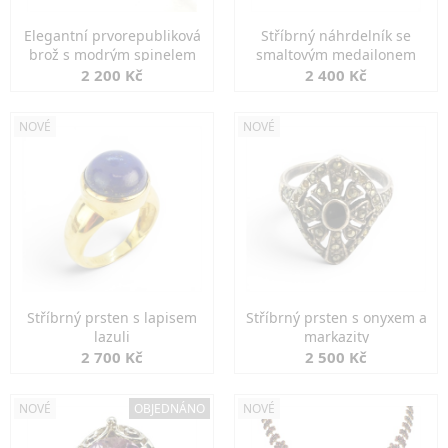
Elegantní prvorepubliková
Stříbrný náhrdelník se
brož s modrým spinelem
smaltovým medailonem
2 200 Kč
2 400 Kč
NOVÉ
NOVÉ
Stříbrný prsten s lapisem
Stříbrný prsten s onyxem a
lazuli
markazity
2 700 Kč
2 500 Kč
NOVÉ
OBJEDNÁNO
NOVÉ