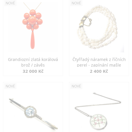
NOVÉ
NOVÉ
Grandiozní zlatá korálová
Čtyřřadý náramek z říčních
brož / závěs
perel - zapínání mašle
32 000 Kč
2 400 Kč
NOVÉ
NOVÉ