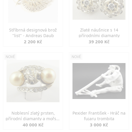
Stříbrná designová brož
Zlaté náušnice s 14
"list" - Andreas Daub
přírodními diamanty
2 200 Kč
39 200 Kč
NOVÉ
NOVÉ
Noblesní zlatý prsten,
Pexider František - Hráč na
přírodní diamanty a mořské
fujaru trombita
perly
40 000 Kč
3 000 Kč