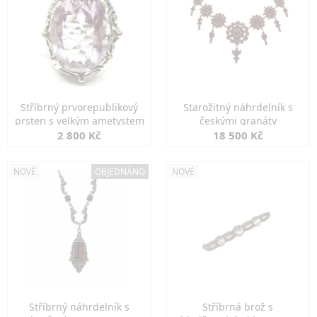
Stříbrný prvorepublikový
Starožitný náhrdelník s
prsten s velkým ametystem
českými granáty
2 800 Kč
18 500 Kč
NOVÉ
OBJEDNÁNO
NOVÉ
Stříbrný náhrdelník s
Stříbrná brož s