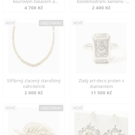
kouřovým topazem a
bleděmodrými kameny -
markazity
jemná elegance
4 700 Kč
2 400 Kč
NOVÉ
OBJEDNÁNO
NOVÉ
Stříbrný zlacený starožitný
Zlatý art-deco prsten s
náhrdelník
diamantem
2 000 Kč
11 500 Kč
NOVÉ
OBJEDNÁNO
NOVÉ