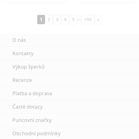
…
1
2
3
4
5
193
»
O nás
Kontakty
Výkup šperků
Recenze
Platba a doprava
Časté dotazy
Puncovní značky
Obchodní podmínky