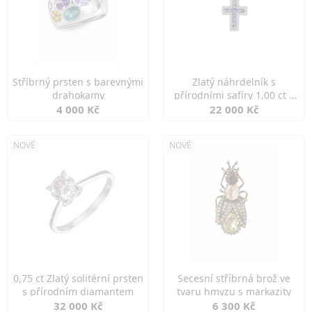
Stříbrný prsten s barevnými
Zlatý náhrdelník s
drahokamy
přírodními safíry 1,00 ct a
diamanty
4 000 Kč
22 000 Kč
NOVÉ
NOVÉ
0,75 ct Zlatý solitérní prsten
Secesní stříbrná brož ve
s přírodním diamantem
tvaru hmyzu s markazity
32 000 Kč
6 300 Kč