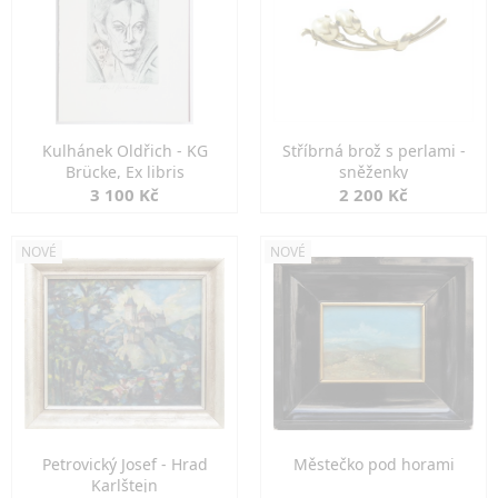
Kulhánek Oldřich - KG
Stříbrná brož s perlami -
Brücke, Ex libris
sněženky
3 100 Kč
2 200 Kč
NOVÉ
NOVÉ
Petrovický Josef - Hrad
Městečko pod horami
Karlštejn