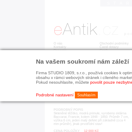
STA
O nás
Obchodní podmínky
Kontakty
Časté dotazy
Recenze
Ceník
Na vašem soukromí nám záleží
Detail položky
č. 182 917
TĚ
Firma STUDIO 1809, s.r.o., používá cookies k optim
obsahu v rámci webových stránek i cíleného marke
Pokud nesouhlasíte, můžete
povolit pouze nezbytn
KATEGORIE
HISTORICKÉ OBDOB
sklo
19. stol.
Podrobné nastavení
Souhlasím
PODROBNÝ POPIS
Skleněné těžítko, modrá primule, vyrobeno sklárna
Baccarat, Francie, kolem 1848 - 1850. Průměr 7 cm,
výška 6 cm, jeden malý defekt při základně (cca 4
mm průměr), jinak prvotřídní stav!
CENA POLOŽKY
12 000 Kč