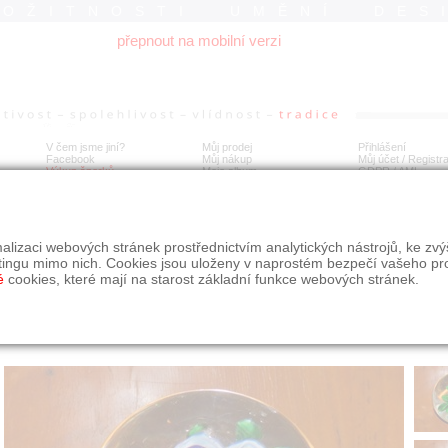
ROŽITNOSTI UMĚNÍ DES
přepnout na mobilní verzi
V čem jsme jiní?
Můj prodej
Přihlášení
Facebook
Můj nákup
Můj účet / Registr
Výkup šperků
Moje album
GDPR
/
AML
ŽÍTKO BACCARAT, kolem roku 1850
alizaci webových stránek prostřednictvím analytických nástrojů, ke zv
tingu mimo nich. Cookies jsou uloženy v naprostém bezpečí vašeho pr
é
cookies, které mají na starost základní funkce webových stránek.
Í
MÍSTO EXPEDICE
Počet návštěv: 222
poslat příteli
Jihočeský kraj
uložit do alba
dotaz na prodejce