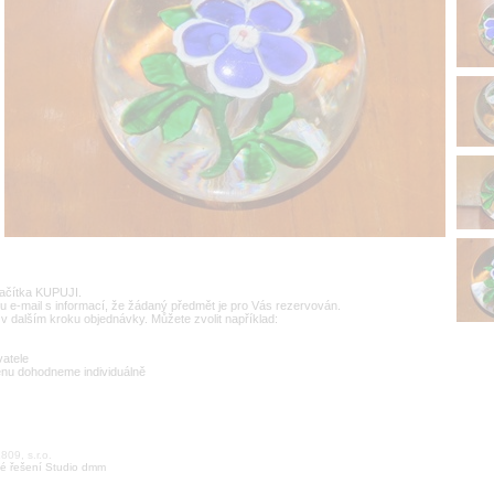
lačítka KUPUJI.
u e-mail s informací, že žádaný předmět je pro Vás rezervován.
v dalším kroku objednávky. Můžete zvolit například:
vatele
enu dohodneme individuálně
09, s.r.o.
é řešení Studio dmm