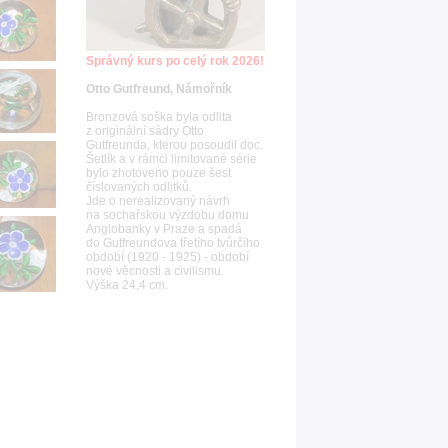
Správný kurs po celý rok 2026!
Otto Gutfreund, Námořník
Bronzová soška byla odlita
z originální sádry Otto
Gutfreunda, kterou posoudil doc.
Šetlík a v rámci limitované série
bylo zhotoveno pouze šest
číslovaných odlitků.
Jde o nerealizovaný návrh
na sochařskou výzdobu domu
Anglobanky v Praze a spadá
do Gutfreundova třetího tvůrčího
období (1920 - 1925) - období
nové věcnosti a civilismu.
Výška 24,4 cm.