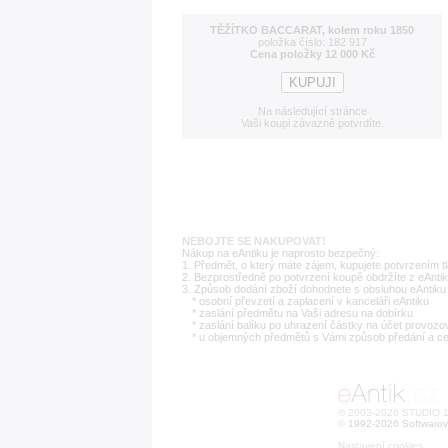
TĚŽÍTKO BACCARAT, kolem roku 1850
položka číslo: 182 917
Cena položky 12 000 Kč
Na následující stránce
Vaši koupi závazně potvrdíte.
NEBOJTE SE NAKUPOVAT!
Nákup na eAntiku je naprosto bezpečný:
1. Předmět, o který máte zájem, kupujete potvrzením t
2. Bezprostředně po potvrzení koupě obdržíte z eAntik
3. Způsob dodání zboží dohodnete s obsluhou eAntiku 
* osobní převzetí a zaplacení v kanceláři eAntiku
* zaslání předmětu na Vaši adresu na dobírku
* zaslání balíku po uhrazení částky na účet provozo
* u objemných předmětů s Vámi způsob předání a c
© 2003-2026 STUDIO 18
©
1992-2026 Softwarov
Nastavení cookies