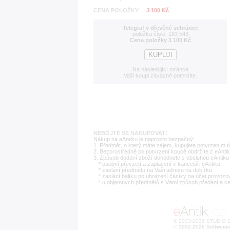
CENA POLOŽKY
3 100 Kč
Telegraf v dřevěné schránce
položka číslo: 183 543
Cena položky 3 100 Kč
Na následující stránce
Vaši koupi závazně potvrdíte.
NEBOJTE SE NAKUPOVAT!
Nákup na eAntiku je naprosto bezpečný:
1. Předmět, o který máte zájem, kupujete potvrzením t
2. Bezprostředně po potvrzení koupě obdržíte z eAntik
3. Způsob dodání zboží dohodnete s obsluhou eAntiku 
* osobní převzetí a zaplacení v kanceláři eAntiku
* zaslání předmětu na Vaši adresu na dobírku
* zaslání balíku po uhrazení částky na účet provozo
* u objemných předmětů s Vámi způsob předání a c
© 2003-2026 STUDIO 18
©
1992-2026 Softwarov