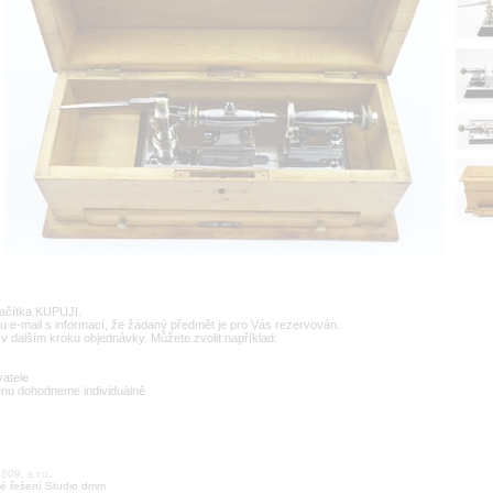
lačítka KUPUJI.
u e-mail s informací, že žádaný předmět je pro Vás rezervován.
v dalším kroku objednávky. Můžete zvolit například:
vatele
enu dohodneme individuálně
09, s.r.o.
é řešení Studio dmm