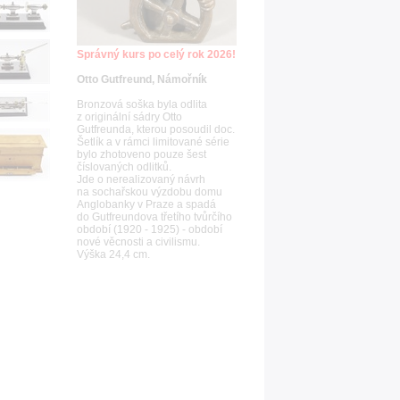
Správný kurs po celý rok 2026!
Otto Gutfreund, Námořník
Bronzová soška byla odlita
z originální sádry Otto
Gutfreunda, kterou posoudil doc.
Šetlík a v rámci limitované série
bylo zhotoveno pouze šest
číslovaných odlitků.
Jde o nerealizovaný návrh
na sochařskou výzdobu domu
Anglobanky v Praze a spadá
do Gutfreundova třetího tvůrčího
období (1920 - 1925) - období
nové věcnosti a civilismu.
Výška 24,4 cm.