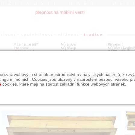
ROŽITNOSTI UMĚNÍ DES
přepnout na mobilní verzi
V čem jsme jiní?
Můj prodej
Přihlášení
Facebook
Můj nákup
Můj účet / Registr
Výkup šperků
Moje album
GDPR
/
AML
egraf v dřevěné schránce
alizaci webových stránek prostřednictvím analytických nástrojů, ke zv
tingu mimo nich. Cookies jsou uloženy v naprostém bezpečí vašeho pr
é
cookies, které mají na starost základní funkce webových stránek.
Í
MÍSTO EXPEDICE
Počet návštěv: 178
poslat příteli
Praha
uložit do alba
dotaz na prodejce