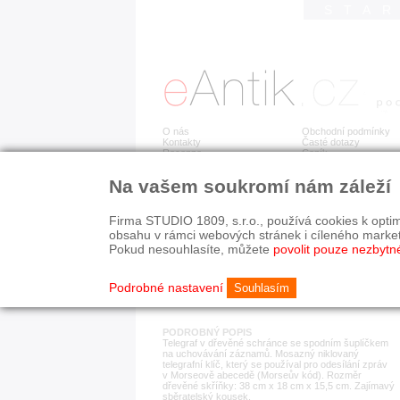
STA
O nás
Obchodní podmínky
Kontakty
Časté dotazy
Recenze
Ceník
Na vašem soukromí nám záleží
Detail položky
č. 183 543
Tel
Firma STUDIO 1809, s.r.o., používá cookies k optim
obsahu v rámci webových stránek i cíleného marke
Pokud nesouhlasíte, můžete
povolit pouze nezbytn
KATEGORIE
HISTORICKÉ OBDOB
ostatní
1890-1940
Podrobné nastavení
Souhlasím
PODROBNÝ POPIS
Telegraf v dřevěné schránce se spodním šuplíčkem
na uchovávání záznamů. Mosazný niklovaný
telegrafní klíč, který se používal pro odesílání zpráv
v Morseově abecedě (Morseův kód). Rozměr
dřevěné skříňky: 38 cm x 18 cm x 15,5 cm. Zajímavý
sběratelský kousek.